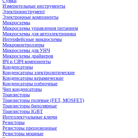
Сумки
Измерительные инструменты
Электроинструмент
Электронные компоненты
Микросхемы
Микросхемы управления питанием
Микросхемы для автоэлектроники
Интерфейсные микросхемы
Микроконтроллеры
Микросхемы для УНЧ
Микросхемы драйверов
ВЧ и СВЧ компоненты
Конденсаторы
Конденсаторы электролитические
Конденсаторы керамические
Конденсаторы плёночные
Чип конденсаторы
Транзисторы
Транзисторы полевые (FET, MOSFET)
Транзисторы биполярные
Транзисторы IGBT
Интеллектуальные ключи
Резисторы
Резисторы прецизионные
Резисторы мощные