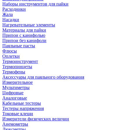
Наборы инструментов для пайки
Расходники
Жала
Насадки
Нагревательные элементы
Материалы для пайки
Припои с канифолью
Припои без канифоли
Паяльные пасты
Флюсы
Оплетки
Термоинструмент
Термопинцеты
Термофены
Аксессуары для паяльного оборудования
Измерительное
Мультиметры
Цифровые
Аналоговые
Кабельные тестеры
Тестеры напряжения
Токовые клещи
Измерители физических величин
Анемометры
Люксметры