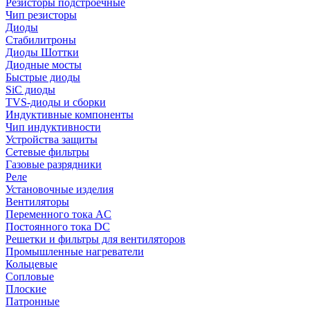
Резисторы подстроечные
Чип резисторы
Диоды
Стабилитроны
Диоды Шоттки
Диодные мосты
Быстрые диоды
SiC диоды
TVS-диоды и сборки
Индуктивные компоненты
Чип индуктивности
Устройства защиты
Сетевые фильтры
Газовые разрядники
Реле
Установочные изделия
Вентиляторы
Переменного тока AC
Постоянного тока DC
Решетки и фильтры для вентиляторов
Промышленные нагреватели
Кольцевые
Сопловые
Плоские
Патронные