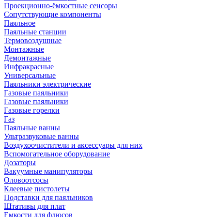
Проекционно-ёмкостные сенсоры
Сопутствующие компоненты
Паяльное
Паяльные станции
Термовоздушные
Монтажные
Демонтажные
Инфракрасные
Универсальные
Паяльники электрические
Газовые паяльники
Газовые паяльники
Газовые горелки
Газ
Паяльные ванны
Ультразвуковые ванны
Воздухоочистители и аксессуары для них
Вспомогательное оборудование
Дозаторы
Вакуумные манипуляторы
Оловоотсосы
Клеевые пистолеты
Подставки для паяльников
Штативы для плат
Емкости для флюсов