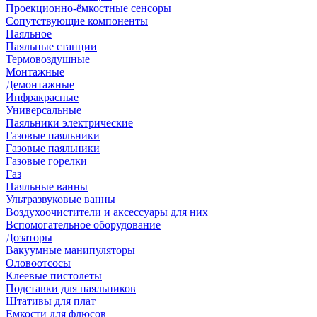
Проекционно-ёмкостные сенсоры
Сопутствующие компоненты
Паяльное
Паяльные станции
Термовоздушные
Монтажные
Демонтажные
Инфракрасные
Универсальные
Паяльники электрические
Газовые паяльники
Газовые паяльники
Газовые горелки
Газ
Паяльные ванны
Ультразвуковые ванны
Воздухоочистители и аксессуары для них
Вспомогательное оборудование
Дозаторы
Вакуумные манипуляторы
Оловоотсосы
Клеевые пистолеты
Подставки для паяльников
Штативы для плат
Емкости для флюсов