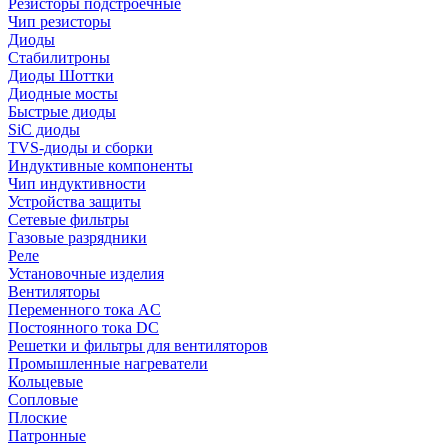
Резисторы подстроечные
Чип резисторы
Диоды
Стабилитроны
Диоды Шоттки
Диодные мосты
Быстрые диоды
SiC диоды
TVS-диоды и сборки
Индуктивные компоненты
Чип индуктивности
Устройства защиты
Сетевые фильтры
Газовые разрядники
Реле
Установочные изделия
Вентиляторы
Переменного тока AC
Постоянного тока DC
Решетки и фильтры для вентиляторов
Промышленные нагреватели
Кольцевые
Сопловые
Плоские
Патронные