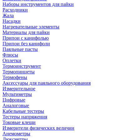
Наборы инструментов для пайки
Расходники
Жала
Насадки
Нагревательные элементы
Материалы для пайки
Припои с канифолью
Припои без канифоли
Паяльные пасты
Флюсы
Оплетки
Термоинструмент
Термопинцеты
Термофены
Аксессуары для паяльного оборудования
Измерительное
Мультиметры
Цифровые
Аналоговые
Кабельные тестеры
Тестеры напряжения
Токовые клещи
Измерители физических величин
Анемометры
Люксметры