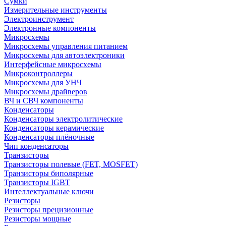
Сумки
Измерительные инструменты
Электроинструмент
Электронные компоненты
Микросхемы
Микросхемы управления питанием
Микросхемы для автоэлектроники
Интерфейсные микросхемы
Микроконтроллеры
Микросхемы для УНЧ
Микросхемы драйверов
ВЧ и СВЧ компоненты
Конденсаторы
Конденсаторы электролитические
Конденсаторы керамические
Конденсаторы плёночные
Чип конденсаторы
Транзисторы
Транзисторы полевые (FET, MOSFET)
Транзисторы биполярные
Транзисторы IGBT
Интеллектуальные ключи
Резисторы
Резисторы прецизионные
Резисторы мощные