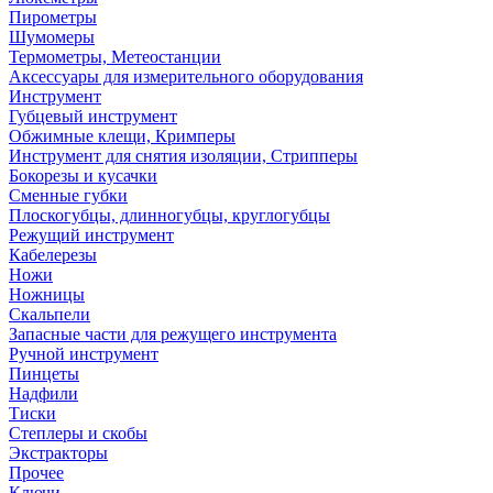
Пирометры
Шумомеры
Термометры, Метеостанции
Аксессуары для измерительного оборудования
Инструмент
Губцевый инструмент
Обжимные клещи, Кримперы
Инструмент для снятия изоляции, Стрипперы
Бокорезы и кусачки
Сменные губки
Плоскогубцы, длинногубцы, круглогубцы
Режущий инструмент
Кабелерезы
Ножи
Ножницы
Скальпели
Запасные части для режущего инструмента
Ручной инструмент
Пинцеты
Надфили
Тиски
Степлеры и скобы
Экстракторы
Прочее
Ключи