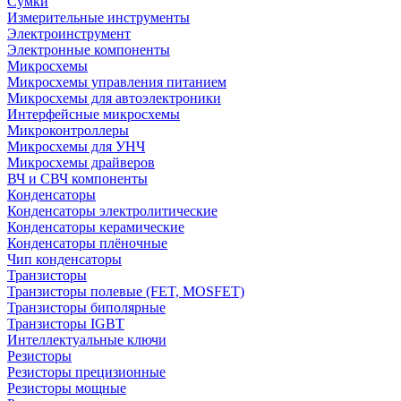
Сумки
Измерительные инструменты
Электроинструмент
Электронные компоненты
Микросхемы
Микросхемы управления питанием
Микросхемы для автоэлектроники
Интерфейсные микросхемы
Микроконтроллеры
Микросхемы для УНЧ
Микросхемы драйверов
ВЧ и СВЧ компоненты
Конденсаторы
Конденсаторы электролитические
Конденсаторы керамические
Конденсаторы плёночные
Чип конденсаторы
Транзисторы
Транзисторы полевые (FET, MOSFET)
Транзисторы биполярные
Транзисторы IGBT
Интеллектуальные ключи
Резисторы
Резисторы прецизионные
Резисторы мощные