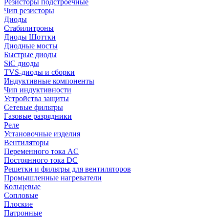
Резисторы подстроечные
Чип резисторы
Диоды
Стабилитроны
Диоды Шоттки
Диодные мосты
Быстрые диоды
SiC диоды
TVS-диоды и сборки
Индуктивные компоненты
Чип индуктивности
Устройства защиты
Сетевые фильтры
Газовые разрядники
Реле
Установочные изделия
Вентиляторы
Переменного тока AC
Постоянного тока DC
Решетки и фильтры для вентиляторов
Промышленные нагреватели
Кольцевые
Сопловые
Плоские
Патронные