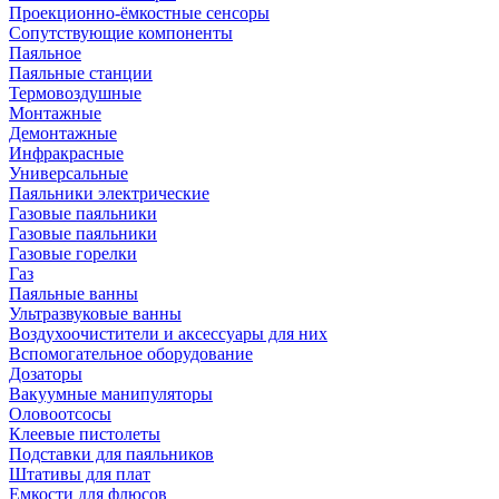
Проекционно-ёмкостные сенсоры
Сопутствующие компоненты
Паяльное
Паяльные станции
Термовоздушные
Монтажные
Демонтажные
Инфракрасные
Универсальные
Паяльники электрические
Газовые паяльники
Газовые паяльники
Газовые горелки
Газ
Паяльные ванны
Ультразвуковые ванны
Воздухоочистители и аксессуары для них
Вспомогательное оборудование
Дозаторы
Вакуумные манипуляторы
Оловоотсосы
Клеевые пистолеты
Подставки для паяльников
Штативы для плат
Емкости для флюсов