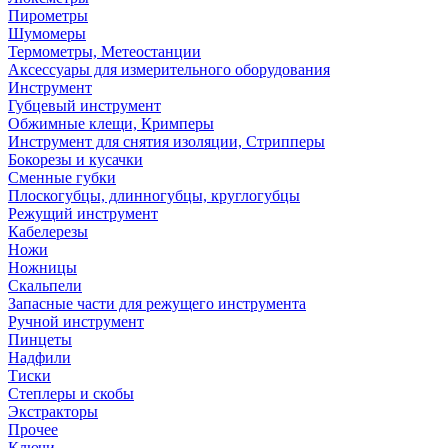
Пирометры
Шумомеры
Термометры, Метеостанции
Аксессуары для измерительного оборудования
Инструмент
Губцевый инструмент
Обжимные клещи, Кримперы
Инструмент для снятия изоляции, Стрипперы
Бокорезы и кусачки
Сменные губки
Плоскогубцы, длинногубцы, круглогубцы
Режущий инструмент
Кабелерезы
Ножи
Ножницы
Скальпели
Запасные части для режущего инструмента
Ручной инструмент
Пинцеты
Надфили
Тиски
Степлеры и скобы
Экстракторы
Прочее
Ключи