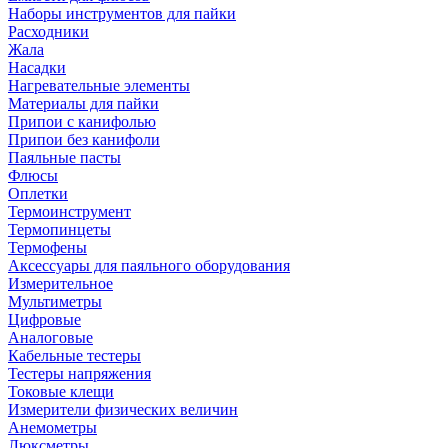
Наборы инструментов для пайки
Расходники
Жала
Насадки
Нагревательные элементы
Материалы для пайки
Припои с канифолью
Припои без канифоли
Паяльные пасты
Флюсы
Оплетки
Термоинструмент
Термопинцеты
Термофены
Аксессуары для паяльного оборудования
Измерительное
Мультиметры
Цифровые
Аналоговые
Кабельные тестеры
Тестеры напряжения
Токовые клещи
Измерители физических величин
Анемометры
Люксметры