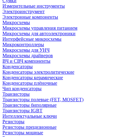
Сумки
Измерительные инструменты
Электроинструмент
Электронные компоненты
Микросхемы
Микросхемы управления питанием
Микросхемы для автоэлектроники
Интерфейсные микросхемы
Микроконтроллеры
Микросхемы для УНЧ
Микросхемы драйверов
ВЧ и СВЧ компоненты
Конденсаторы
Конденсаторы электролитические
Конденсаторы керамические
Конденсаторы плёночные
Чип конденсаторы
Транзисторы
Транзисторы полевые (FET, MOSFET)
Транзисторы биполярные
Транзисторы IGBT
Интеллектуальные ключи
Резисторы
Резисторы прецизионные
Резисторы мощные