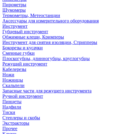
Пирометры
Шумомеры
Термометры, Метеостанции
Аксессуары для измерительного оборудования
Инструмент
Губцевый инструмент
Обжимные клещи, Кримперы
Инструмент для снятия изоляции, Стрипперы
Бокорезы и кусачки
Сменные губки
Плоскогубцы, длинногубцы, круглогубцы
Режущий инструмент
Кабелерезы
Ножи
Ножницы
Скальпели
Запасные части для режущего инструмента
Ручной инструмент
Пинцеты
Надфили
Тиски
Степлеры и скобы
Экстракторы
Прочее
Ключи