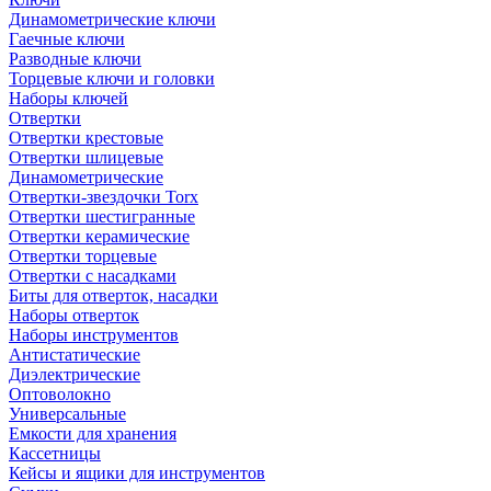
Динамометрические ключи
Гаечные ключи
Разводные ключи
Торцевые ключи и головки
Наборы ключей
Отвертки
Отвертки крестовые
Отвертки шлицевые
Динамометрические
Отвертки-звездочки Torx
Отвертки шестигранные
Отвертки керамические
Отвертки торцевые
Отвертки с насадками
Биты для отверток, насадки
Наборы отверток
Наборы инструментов
Антистатические
Диэлектрические
Оптоволокно
Универсальные
Емкости для хранения
Кассетницы
Кейсы и ящики для инструментов