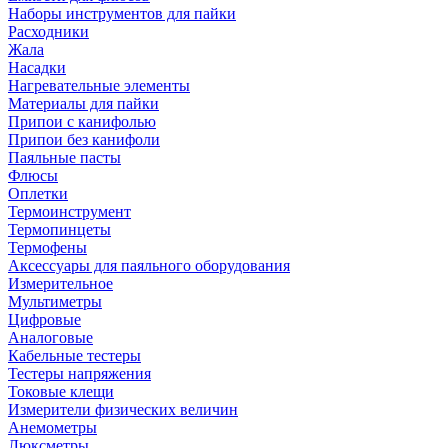
Наборы инструментов для пайки
Расходники
Жала
Насадки
Нагревательные элементы
Материалы для пайки
Припои с канифолью
Припои без канифоли
Паяльные пасты
Флюсы
Оплетки
Термоинструмент
Термопинцеты
Термофены
Аксессуары для паяльного оборудования
Измерительное
Мультиметры
Цифровые
Аналоговые
Кабельные тестеры
Тестеры напряжения
Токовые клещи
Измерители физических величин
Анемометры
Люксметры