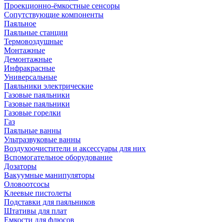
Проекционно-ёмкостные сенсоры
Сопутствующие компоненты
Паяльное
Паяльные станции
Термовоздушные
Монтажные
Демонтажные
Инфракрасные
Универсальные
Паяльники электрические
Газовые паяльники
Газовые паяльники
Газовые горелки
Газ
Паяльные ванны
Ультразвуковые ванны
Воздухоочистители и аксессуары для них
Вспомогательное оборудование
Дозаторы
Вакуумные манипуляторы
Оловоотсосы
Клеевые пистолеты
Подставки для паяльников
Штативы для плат
Емкости для флюсов