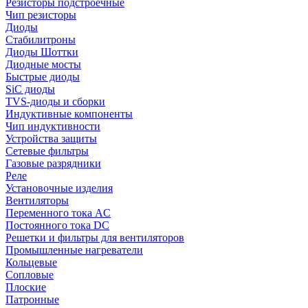
Резисторы подстроечные
Чип резисторы
Диоды
Стабилитроны
Диоды Шоттки
Диодные мосты
Быстрые диоды
SiC диоды
TVS-диоды и сборки
Индуктивные компоненты
Чип индуктивности
Устройства защиты
Сетевые фильтры
Газовые разрядники
Реле
Установочные изделия
Вентиляторы
Переменного тока AC
Постоянного тока DC
Решетки и фильтры для вентиляторов
Промышленные нагреватели
Кольцевые
Сопловые
Плоские
Патронные