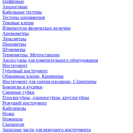
Цифровые
Аналоговые
Кабельные тестеры
Тестеры напряжения
Токовые клещи
Измерители физических величин
Анемометры
Люксметры
Пирометры
Шумомеры
Термометры, Метеостанции
Аксессуары для измерительного оборудования
Инструмент
Губцевый инструмент
Обжимные клещи, Кримперы
Инструмент для снятия изоляции, Стрипперы
Бокорезы и кусачки
Сменные губки
Плоскогубцы, длинногубцы, круглогубцы
Режущий инструмент
Кабелерезы
Ножи
Ножницы
Скальпели
Запасные части для режущего инструмента