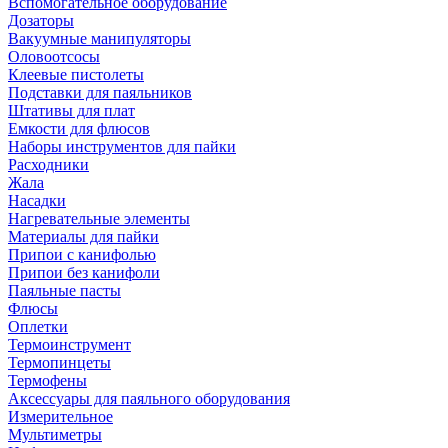
Вспомогательное оборудование
Дозаторы
Вакуумные манипуляторы
Оловоотсосы
Клеевые пистолеты
Подставки для паяльников
Штативы для плат
Емкости для флюсов
Наборы инструментов для пайки
Расходники
Жала
Насадки
Нагревательные элементы
Материалы для пайки
Припои с канифолью
Припои без канифоли
Паяльные пасты
Флюсы
Оплетки
Термоинструмент
Термопинцеты
Термофены
Аксессуары для паяльного оборудования
Измерительное
Мультиметры