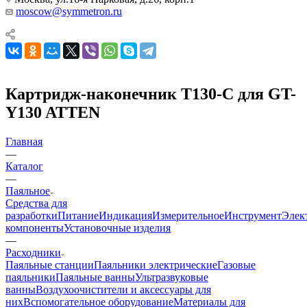
moscow@symmetron.ru
Картридж-наконечник T130-C для GT-
Y130 ATTEN
Главная
—
Каталог
—
Паяльное
Средства для
разработки
Питание
Индикация
Измерительное
Инструмент
Элек
компоненты
Установочные изделия
—
Расходники
Паяльные станции
Паяльники электрические
Газовые
паяльники
Паяльные ванны
Ультразвуковые
ванны
Воздухоочистители и аксессуары для
них
Вспомогательное оборудование
Материалы для