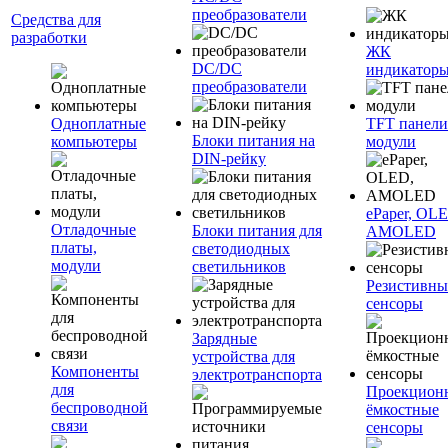
преобразователи
Средства для
разработки
ЖК
DC/DC
индикатор
преобразователи
Одноплатные
TFT панели
Блоки питания на
компьютеры
модули
DIN-рейку
ePaper, OL
Отладочные
Блоки питания для
AMOLED
платы,
светодиодных
модули
светильников
Резистивны
сенсоры
Зарядные
устройства для
Компоненты
электротранспорта
для
Проекцион
беспроводной
ёмкостные
связи
сенсоры