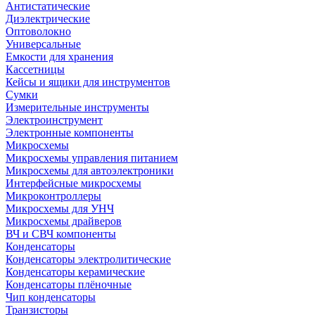
Антистатические
Диэлектрические
Оптоволокно
Универсальные
Емкости для хранения
Кассетницы
Кейсы и ящики для инструментов
Сумки
Измерительные инструменты
Электроинструмент
Электронные компоненты
Микросхемы
Микросхемы управления питанием
Микросхемы для автоэлектроники
Интерфейсные микросхемы
Микроконтроллеры
Микросхемы для УНЧ
Микросхемы драйверов
ВЧ и СВЧ компоненты
Конденсаторы
Конденсаторы электролитические
Конденсаторы керамические
Конденсаторы плёночные
Чип конденсаторы
Транзисторы