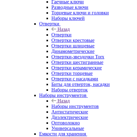
Гаечные ключи
Разводные ключи
Торцевые ключи и головки
Наборы ключей
Отвертки
Назад
Отвертки
Отвертки крестовые
Отвертки шлицевые
Динамометрические
Отвертки-звездочки Torx
Отвертки шестигранные
Отвертки керамические
Отвертки торцевые
Отвертки с насадками
Биты для отверток, насадки
Наборы отверток
Наборы инструментов
Назад
Наборы инструментов
Антистатические
Диэлектрические
Оптоволокно
Универсальные
Емкости для хранения