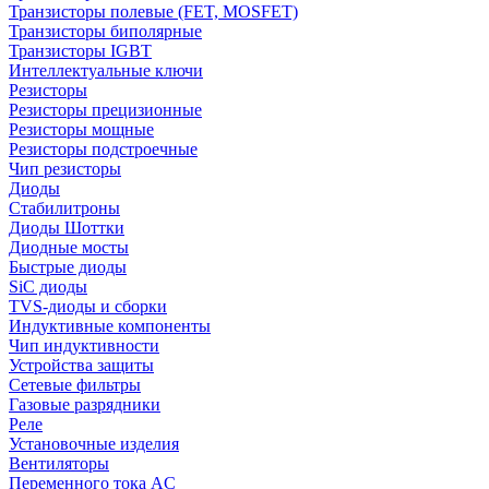
Транзисторы полевые (FET, MOSFET)
Транзисторы биполярные
Транзисторы IGBT
Интеллектуальные ключи
Резисторы
Резисторы прецизионные
Резисторы мощные
Резисторы подстроечные
Чип резисторы
Диоды
Стабилитроны
Диоды Шоттки
Диодные мосты
Быстрые диоды
SiC диоды
TVS-диоды и сборки
Индуктивные компоненты
Чип индуктивности
Устройства защиты
Сетевые фильтры
Газовые разрядники
Реле
Установочные изделия
Вентиляторы
Переменного тока AC