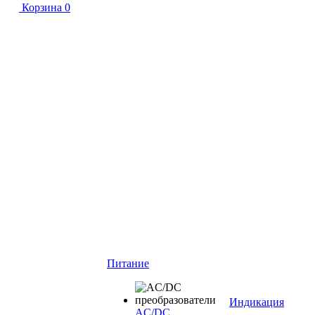
Корзина
0
Питание
Индикация
AC/DC