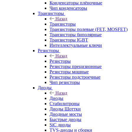
Конденсаторы плёночные
Чип конденсаторы
Транзисторы
Назад
Транзисторы
Транзисторы полевые (FET, MOSFET)
Транзисторы биполярные
Транзисторы IGBT
Интеллектуальные ключи
Резисторы
Назад
Резисторы
Резисторы прецизионные
Резисторы мощные
Резисторы подстроечные
Чип резисторы
Диоды
Назад
Диоды
Стабилитроны
Диоды Шоттки
Диодные мосты
Быстрые диоды
SiC диоды
TVS-диоды и сборки