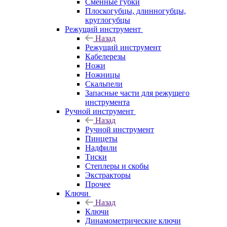
Сменные губки
Плоскогубцы, длинногубцы,
круглогубцы
Режущий инструмент
Назад
Режущий инструмент
Кабелерезы
Ножи
Ножницы
Скальпели
Запасные части для режущего
инструмента
Ручной инструмент
Назад
Ручной инструмент
Пинцеты
Надфили
Тиски
Степлеры и скобы
Экстракторы
Прочее
Ключи
Назад
Ключи
Динамометрические ключи