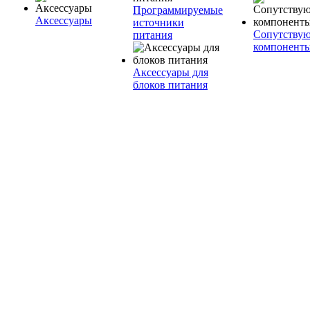
Программируемые
Аксессуары
источники
Сопутству
питания
компонент
Аксессуары для
блоков питания