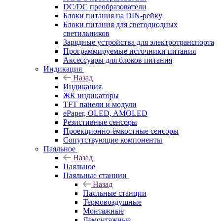
DC/DC преобразователи
Блоки питания на DIN-рейку
Блоки питания для светодиодных
светильников
Зарядные устройства для электротранспорта
Программируемые источники питания
Аксессуары для блоков питания
Индикация
Назад
Индикация
ЖК индикаторы
TFT панели и модули
ePaper, OLED, AMOLED
Резистивные сенсоры
Проекционно-ёмкостные сенсоры
Сопутствующие компоненты
Паяльное
Назад
Паяльное
Паяльные станции
Назад
Паяльные станции
Термовоздушные
Монтажные
Демонтажные