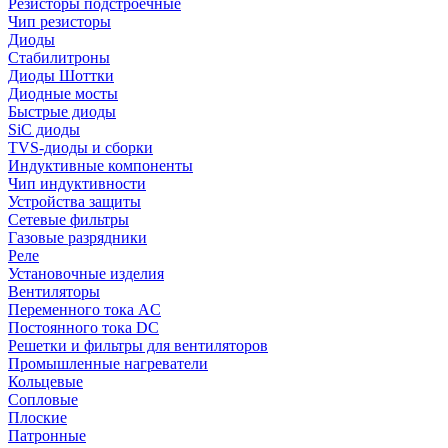
Резисторы подстроечные
Чип резисторы
Диоды
Стабилитроны
Диоды Шоттки
Диодные мосты
Быстрые диоды
SiC диоды
TVS-диоды и сборки
Индуктивные компоненты
Чип индуктивности
Устройства защиты
Сетевые фильтры
Газовые разрядники
Реле
Установочные изделия
Вентиляторы
Переменного тока AC
Постоянного тока DC
Решетки и фильтры для вентиляторов
Промышленные нагреватели
Кольцевые
Сопловые
Плоские
Патронные