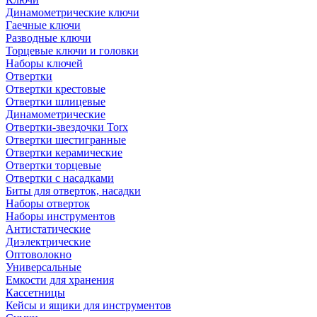
Динамометрические ключи
Гаечные ключи
Разводные ключи
Торцевые ключи и головки
Наборы ключей
Отвертки
Отвертки крестовые
Отвертки шлицевые
Динамометрические
Отвертки-звездочки Torx
Отвертки шестигранные
Отвертки керамические
Отвертки торцевые
Отвертки с насадками
Биты для отверток, насадки
Наборы отверток
Наборы инструментов
Антистатические
Диэлектрические
Оптоволокно
Универсальные
Емкости для хранения
Кассетницы
Кейсы и ящики для инструментов