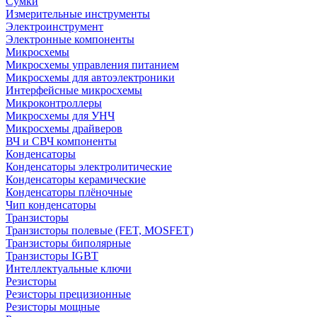
Сумки
Измерительные инструменты
Электроинструмент
Электронные компоненты
Микросхемы
Микросхемы управления питанием
Микросхемы для автоэлектроники
Интерфейсные микросхемы
Микроконтроллеры
Микросхемы для УНЧ
Микросхемы драйверов
ВЧ и СВЧ компоненты
Конденсаторы
Конденсаторы электролитические
Конденсаторы керамические
Конденсаторы плёночные
Чип конденсаторы
Транзисторы
Транзисторы полевые (FET, MOSFET)
Транзисторы биполярные
Транзисторы IGBT
Интеллектуальные ключи
Резисторы
Резисторы прецизионные
Резисторы мощные