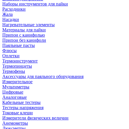
Наборы инструментов для пайки
Расходники
Жала
Насадки
Нагревательные элементы
Материалы для пайки
Припои с канифолью
Припои без канифоли
Паяльные пасты
Флюсы
Оплетки
Термоинструмент
Термопинцеты
Термофены
Аксессуары для паяльного оборудования
Измерительное
Мультиметры
Цифровые
Аналоговые
Кабельные тестеры
Тестеры напряжения
Токовые клещи
Измерители физических величин
Анемометры
Люксметры