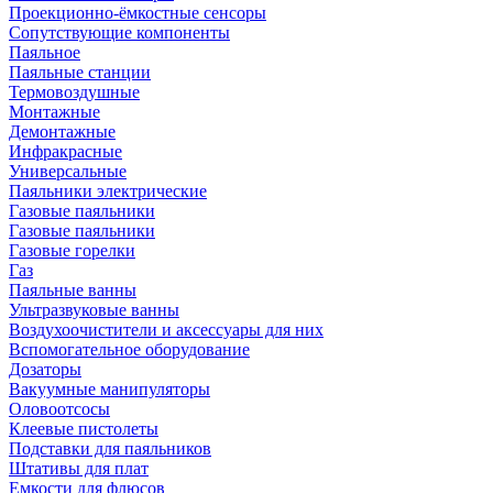
Проекционно-ёмкостные сенсоры
Сопутствующие компоненты
Паяльное
Паяльные станции
Термовоздушные
Монтажные
Демонтажные
Инфракрасные
Универсальные
Паяльники электрические
Газовые паяльники
Газовые паяльники
Газовые горелки
Газ
Паяльные ванны
Ультразвуковые ванны
Воздухоочистители и аксессуары для них
Вспомогательное оборудование
Дозаторы
Вакуумные манипуляторы
Оловоотсосы
Клеевые пистолеты
Подставки для паяльников
Штативы для плат
Емкости для флюсов