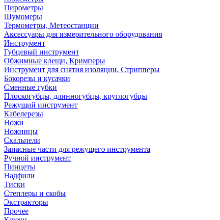
Пирометры
Шумомеры
Термометры, Метеостанции
Аксессуары для измерительного оборудования
Инструмент
Губцевый инструмент
Обжимные клещи, Кримперы
Инструмент для снятия изоляции, Стрипперы
Бокорезы и кусачки
Сменные губки
Плоскогубцы, длинногубцы, круглогубцы
Режущий инструмент
Кабелерезы
Ножи
Ножницы
Скальпели
Запасные части для режущего инструмента
Ручной инструмент
Пинцеты
Надфили
Тиски
Степлеры и скобы
Экстракторы
Прочее
Ключи