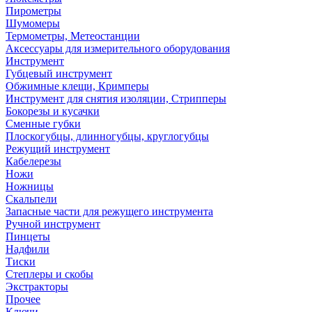
Пирометры
Шумомеры
Термометры, Метеостанции
Аксессуары для измерительного оборудования
Инструмент
Губцевый инструмент
Обжимные клещи, Кримперы
Инструмент для снятия изоляции, Стрипперы
Бокорезы и кусачки
Сменные губки
Плоскогубцы, длинногубцы, круглогубцы
Режущий инструмент
Кабелерезы
Ножи
Ножницы
Скальпели
Запасные части для режущего инструмента
Ручной инструмент
Пинцеты
Надфили
Тиски
Степлеры и скобы
Экстракторы
Прочее
Ключи