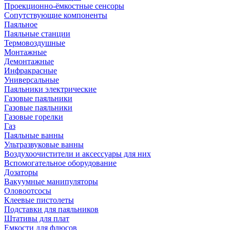
Проекционно-ёмкостные сенсоры
Сопутствующие компоненты
Паяльное
Паяльные станции
Термовоздушные
Монтажные
Демонтажные
Инфракрасные
Универсальные
Паяльники электрические
Газовые паяльники
Газовые паяльники
Газовые горелки
Газ
Паяльные ванны
Ультразвуковые ванны
Воздухоочистители и аксессуары для них
Вспомогательное оборудование
Дозаторы
Вакуумные манипуляторы
Оловоотсосы
Клеевые пистолеты
Подставки для паяльников
Штативы для плат
Емкости для флюсов