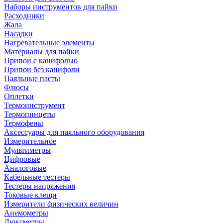
Наборы инструментов для пайки
Расходники
Жала
Насадки
Нагревательные элементы
Материалы для пайки
Припои с канифолью
Припои без канифоли
Паяльные пасты
Флюсы
Оплетки
Термоинструмент
Термопинцеты
Термофены
Аксессуары для паяльного оборудования
Измерительное
Мультиметры
Цифровые
Аналоговые
Кабельные тестеры
Тестеры напряжения
Токовые клещи
Измерители физических величин
Анемометры
Люксметры