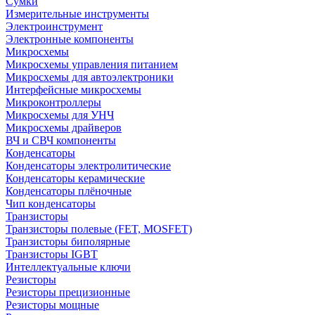
Сумки
Измерительные инструменты
Электроинструмент
Электронные компоненты
Микросхемы
Микросхемы управления питанием
Микросхемы для автоэлектроники
Интерфейсные микросхемы
Микроконтроллеры
Микросхемы для УНЧ
Микросхемы драйверов
ВЧ и СВЧ компоненты
Конденсаторы
Конденсаторы электролитические
Конденсаторы керамические
Конденсаторы плёночные
Чип конденсаторы
Транзисторы
Транзисторы полевые (FET, MOSFET)
Транзисторы биполярные
Транзисторы IGBT
Интеллектуальные ключи
Резисторы
Резисторы прецизионные
Резисторы мощные