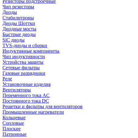
Резисторы подстроечные
Чип резисторы
Диоды
Стабилитроны
Диоды Шоттки
Диодные мосты
Быстрые диоды
SiC диоды
TVS-диоды и сборки
Индуктивные компоненты
Чип индуктивности
Устройства защиты
Сетевые фильтры
Газовые разрядники
Реле
Установочные изделия
Вентиляторы
Переменного тока AC
Постоянного тока DC
Решетки и фильтры для вентиляторов
Промышленные нагреватели
Кольцевые
Сопловые
Плоские
Патронные