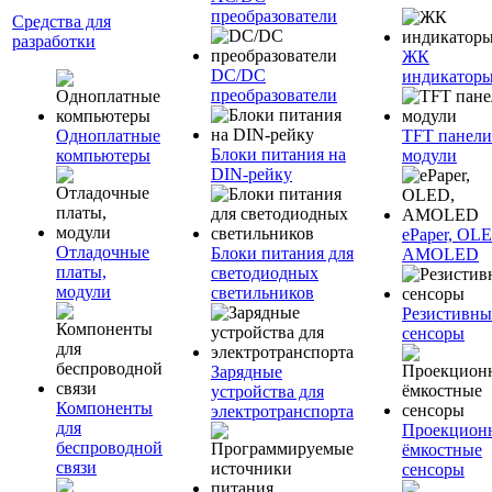
преобразователи
Средства для
разработки
ЖК
DC/DC
индикатор
преобразователи
Одноплатные
TFT панели
Блоки питания на
компьютеры
модули
DIN-рейку
ePaper, OL
Отладочные
Блоки питания для
AMOLED
платы,
светодиодных
модули
светильников
Резистивны
сенсоры
Зарядные
устройства для
Компоненты
электротранспорта
для
Проекцион
беспроводной
ёмкостные
связи
сенсоры