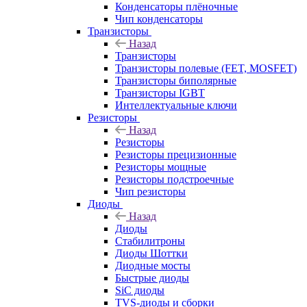
Конденсаторы плёночные
Чип конденсаторы
Транзисторы
Назад
Транзисторы
Транзисторы полевые (FET, MOSFET)
Транзисторы биполярные
Транзисторы IGBT
Интеллектуальные ключи
Резисторы
Назад
Резисторы
Резисторы прецизионные
Резисторы мощные
Резисторы подстроечные
Чип резисторы
Диоды
Назад
Диоды
Стабилитроны
Диоды Шоттки
Диодные мосты
Быстрые диоды
SiC диоды
TVS-диоды и сборки