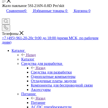
Жало паяльное 5SI-216N-0.8D Pro'skit
Сравнение
0
Избранные товары
0
Корзина
0
Телефоны
+7 (495) 961-20-20
с 9:00 до 18:00 (время МСК, по рабочим
дням)
Каталог
Назад
Каталог
Средства для разработки
Назад
Средства для разработки
Одноплатные компьютеры
Отладочные платы, модули
Компоненты для беспроводной связи
Аксессуары
Питание
Назад
Питание
AC/DC преобразователи