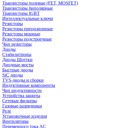
Транзисторы полевые (FET, MOSFET)
Транзисторы биполярные
Транзисторы IGBT
Интеллектуальные ключи
Резисторы
Резисторы прецизионные
Резисторы мощные
Резисторы подстроечные
Чип резисторы
Диоды
Стабилитроны
Диоды Шоттки
Диодные мосты
Быстрые диоды
SiC диоды
TVS-диоды и сборки
Индуктивные компоненты
Чип индуктивности
Устройства защиты
Сетевые фильтры
Газовые разрядники
Реле
Установочные изделия
Вентиляторы
Переменного тока AC