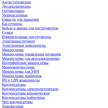
Антистатические
Диэлектрические
Оптоволокно
Универсальные
Емкости для хранения
Кассетницы
Кейсы и ящики для инструментов
Сумки
Измерительные инструменты
Электроинструмент
Электронные компоненты
Микросхемы
Микросхемы управления питанием
Микросхемы для автоэлектроники
Интерфейсные микросхемы
Микроконтроллеры
Микросхемы для УНЧ
Микросхемы драйверов
ВЧ и СВЧ компоненты
Конденсаторы
Конденсаторы электролитические
Конденсаторы керамические
Конденсаторы плёночные
Чип конденсаторы
Транзисторы