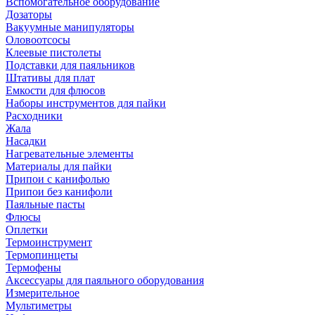
Вспомогательное оборудование
Дозаторы
Вакуумные манипуляторы
Оловоотсосы
Клеевые пистолеты
Подставки для паяльников
Штативы для плат
Емкости для флюсов
Наборы инструментов для пайки
Расходники
Жала
Насадки
Нагревательные элементы
Материалы для пайки
Припои с канифолью
Припои без канифоли
Паяльные пасты
Флюсы
Оплетки
Термоинструмент
Термопинцеты
Термофены
Аксессуары для паяльного оборудования
Измерительное
Мультиметры