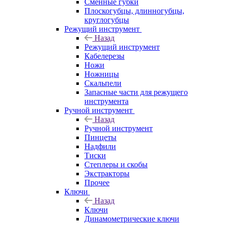
Сменные губки
Плоскогубцы, длинногубцы,
круглогубцы
Режущий инструмент
Назад
Режущий инструмент
Кабелерезы
Ножи
Ножницы
Скальпели
Запасные части для режущего
инструмента
Ручной инструмент
Назад
Ручной инструмент
Пинцеты
Надфили
Тиски
Степлеры и скобы
Экстракторы
Прочее
Ключи
Назад
Ключи
Динамометрические ключи