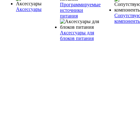
Программируемые
Аксессуары
источники
Сопутству
питания
компонент
Аксессуары для
блоков питания