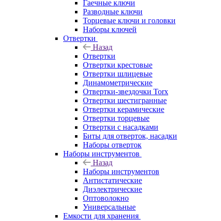
Гаечные ключи
Разводные ключи
Торцевые ключи и головки
Наборы ключей
Отвертки
Назад
Отвертки
Отвертки крестовые
Отвертки шлицевые
Динамометрические
Отвертки-звездочки Torx
Отвертки шестигранные
Отвертки керамические
Отвертки торцевые
Отвертки с насадками
Биты для отверток, насадки
Наборы отверток
Наборы инструментов
Назад
Наборы инструментов
Антистатические
Диэлектрические
Оптоволокно
Универсальные
Емкости для хранения