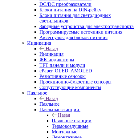
DC/DC преобразователи
Блоки питания на DIN-рейку
Блоки питания для светодиодных
светильников
Зарядные устройства для электротранспорта
Программируемые источники питания
Аксессуары для блоков питания
Индикация
Назад
Индикация
ЖК индикаторы
TFT панели и модули
ePaper, OLED, AMOLED
Резистивные сенсоры
Проекционно-ёмкостные сенсоры
Сопутствующие компоненты
Паяльное
Назад
Паяльное
Паяльные станции
Назад
Паяльные станции
Термовоздушные
Монтажные
Демонтажные