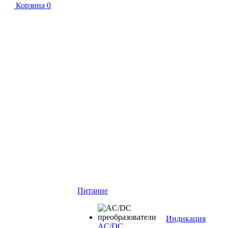
Корзина
0
Питание
Индикация
AC/DC