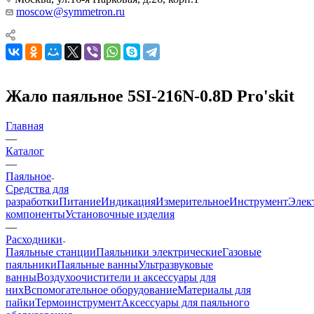
moscow@symmetron.ru
Жало паяльное 5SI-216N-0.8D Pro'skit
Главная
—
Каталог
—
Паяльное
Средства для
разработки
Питание
Индикация
Измерительное
Инструмент
Элек
компоненты
Установочные изделия
—
Расходники
Паяльные станции
Паяльники электрические
Газовые
паяльники
Паяльные ванны
Ультразвуковые
ванны
Воздухоочистители и аксессуары для
них
Вспомогательное оборудование
Материалы для
пайки
Термоинструмент
Аксессуары для паяльного