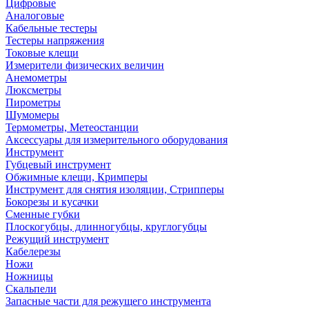
Цифровые
Аналоговые
Кабельные тестеры
Тестеры напряжения
Токовые клещи
Измерители физических величин
Анемометры
Люксметры
Пирометры
Шумомеры
Термометры, Метеостанции
Аксессуары для измерительного оборудования
Инструмент
Губцевый инструмент
Обжимные клещи, Кримперы
Инструмент для снятия изоляции, Стрипперы
Бокорезы и кусачки
Сменные губки
Плоскогубцы, длинногубцы, круглогубцы
Режущий инструмент
Кабелерезы
Ножи
Ножницы
Скальпели
Запасные части для режущего инструмента