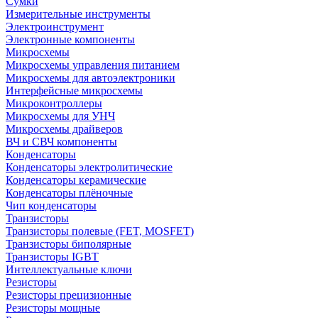
Сумки
Измерительные инструменты
Электроинструмент
Электронные компоненты
Микросхемы
Микросхемы управления питанием
Микросхемы для автоэлектроники
Интерфейсные микросхемы
Микроконтроллеры
Микросхемы для УНЧ
Микросхемы драйверов
ВЧ и СВЧ компоненты
Конденсаторы
Конденсаторы электролитические
Конденсаторы керамические
Конденсаторы плёночные
Чип конденсаторы
Транзисторы
Транзисторы полевые (FET, MOSFET)
Транзисторы биполярные
Транзисторы IGBT
Интеллектуальные ключи
Резисторы
Резисторы прецизионные
Резисторы мощные