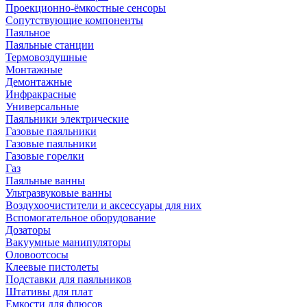
Проекционно-ёмкостные сенсоры
Сопутствующие компоненты
Паяльное
Паяльные станции
Термовоздушные
Монтажные
Демонтажные
Инфракрасные
Универсальные
Паяльники электрические
Газовые паяльники
Газовые паяльники
Газовые горелки
Газ
Паяльные ванны
Ультразвуковые ванны
Воздухоочистители и аксессуары для них
Вспомогательное оборудование
Дозаторы
Вакуумные манипуляторы
Оловоотсосы
Клеевые пистолеты
Подставки для паяльников
Штативы для плат
Емкости для флюсов