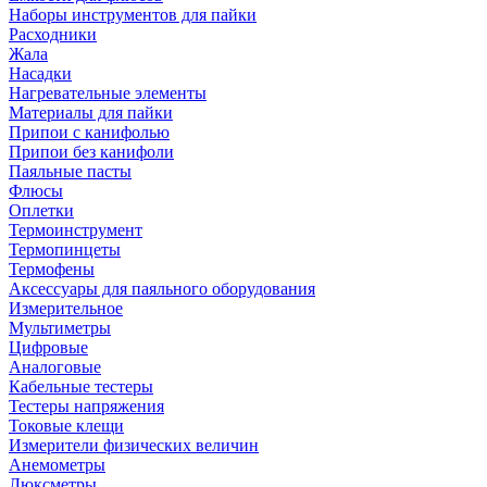
Наборы инструментов для пайки
Расходники
Жала
Насадки
Нагревательные элементы
Материалы для пайки
Припои с канифолью
Припои без канифоли
Паяльные пасты
Флюсы
Оплетки
Термоинструмент
Термопинцеты
Термофены
Аксессуары для паяльного оборудования
Измерительное
Мультиметры
Цифровые
Аналоговые
Кабельные тестеры
Тестеры напряжения
Токовые клещи
Измерители физических величин
Анемометры
Люксметры