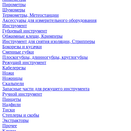
Пирометры
Шумомеры
Термометры, Метеостанции
Аксессуары для измерительного оборудования
Инструмент
Губцевый инструмент
Обжимные клещи, Кримперы
Инструмент для снятия изоляции, Стрипперы
Бокорезы и кусачки
Сменные губки
Плоскогубцы, длинногубцы, круглогубцы
Режущий инструмент
Кабелерезы
Ножи
Ножницы
Скальпели
Запасные части для режущего инструмента
Ручной инструмент
Пинцеты
Надфили
Тиски
Степлеры и скобы
Экстракторы
Прочее
Ключи