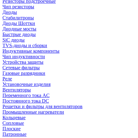
Резисторы подстроечные
Чип резисторы
Диоды
Стабилитроны
Диоды Шоттки
Диодные мосты
Быстрые диоды
SiC диоды
TVS-диоды и сборки
Индуктивные компоненты
Чип индуктивности
Устройства защиты
Сетевые фильтры
Газовые разрядники
Реле
Установочные изделия
Вентиляторы
Переменного тока AC
Постоянного тока DC
Решетки и фильтры для вентиляторов
Промышленные нагреватели
Кольцевые
Сопловые
Плоские
Патронные