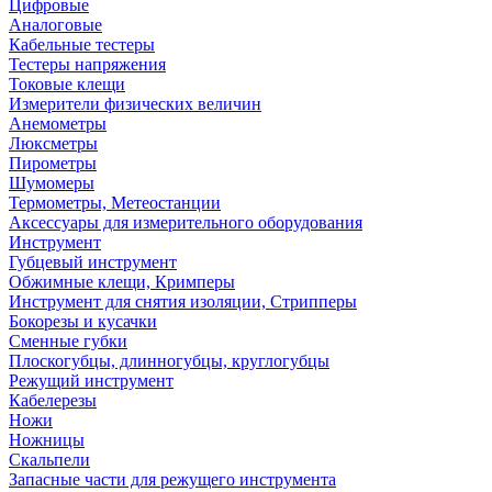
Цифровые
Аналоговые
Кабельные тестеры
Тестеры напряжения
Токовые клещи
Измерители физических величин
Анемометры
Люксметры
Пирометры
Шумомеры
Термометры, Метеостанции
Аксессуары для измерительного оборудования
Инструмент
Губцевый инструмент
Обжимные клещи, Кримперы
Инструмент для снятия изоляции, Стрипперы
Бокорезы и кусачки
Сменные губки
Плоскогубцы, длинногубцы, круглогубцы
Режущий инструмент
Кабелерезы
Ножи
Ножницы
Скальпели
Запасные части для режущего инструмента