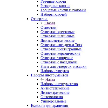
Гаечные ключи
Разводные ключи
Торцевые ключи и головки
Наборы ключей
Отвертки
Назад
Отвертки
Отвертки крестовые
Отвертки шлицевые
Динамометрические
Отвертки-звездочки Torx
Отвертки шестигранные
Отвертки керамические
Отвертки торцевые
Отвертки с насадками
Биты для отверток, насадки
Наборы отверток
Наборы инструментов
Назад
Наборы инструментов
Антистатические
Диэлектрические
Оптоволокно
Универсальные
Емкости для хранения