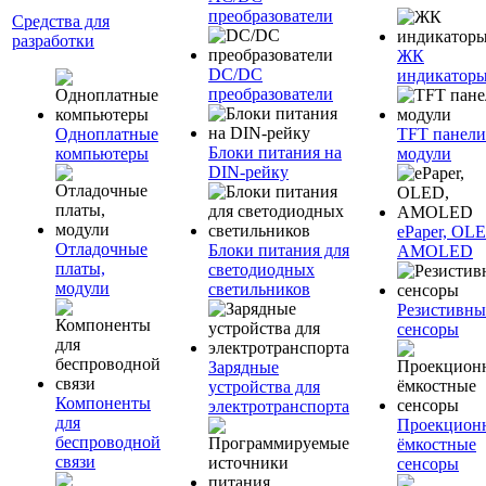
преобразователи
Средства для
разработки
ЖК
DC/DC
индикатор
преобразователи
Одноплатные
TFT панели
Блоки питания на
компьютеры
модули
DIN-рейку
ePaper, OL
Отладочные
Блоки питания для
AMOLED
платы,
светодиодных
модули
светильников
Резистивны
сенсоры
Зарядные
устройства для
Компоненты
электротранспорта
для
Проекцион
беспроводной
ёмкостные
связи
сенсоры