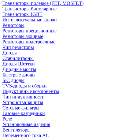
Транзисторы полевые (FET, MOSFET)
Транзисторы биполярные
Транзисторы IGBT
Интеллектуальные ключи
Резисторы
Резисторы прецизионные
Резисторы мощные
Резисторы подстроечные
Чип резисторы
Диоды
Стабилитроны
Диоды Шоттки
Диодные мосты
Быстрые диоды
SiC диоды
TVS-диоды и сборки
Индуктивные компоненты
Чип индуктивности
Устройства защиты
Сетевые фильтры
Газовые разрядники
Реле
Установочные изделия
Вентиляторы
Переменного тока AC