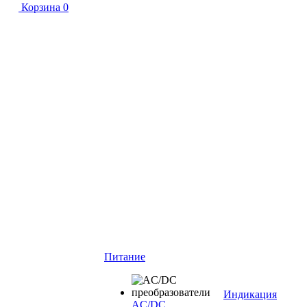
Корзина
0
Питание
Индикация
AC/DC