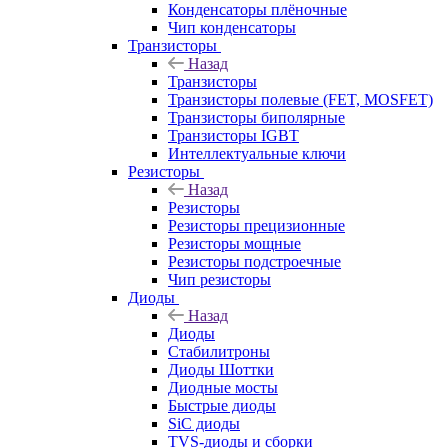
Конденсаторы плёночные
Чип конденсаторы
Транзисторы
Назад
Транзисторы
Транзисторы полевые (FET, MOSFET)
Транзисторы биполярные
Транзисторы IGBT
Интеллектуальные ключи
Резисторы
Назад
Резисторы
Резисторы прецизионные
Резисторы мощные
Резисторы подстроечные
Чип резисторы
Диоды
Назад
Диоды
Стабилитроны
Диоды Шоттки
Диодные мосты
Быстрые диоды
SiC диоды
TVS-диоды и сборки