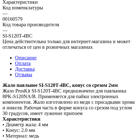
Характеристики
Код номенклатуры
—
00160579
Код товара производителя
—
SI-S120T-4BC
Цена действительна только для интернет-магазина и может
отличаться от цен в розничных магазинах
Описание
Оплата
Доставка
Отзывы
Жало паяльное SI-S120T-4BC, конус со срезом 2мм
Жало ProsKit SI-S120T-4BC предназначено для паяльника
8PK-S120NA/B. Применяется для пайки электронных
компонентов. Жало изготовлено из меди с присадками хрома
и никеля. Рабочая часть в форме конуса со срезом под углом
30 градусов, имеет лужение припоем
Характеристики
• Диаметр жала: 4 мм
• Конус: 2.0 мм
• Материал: медь