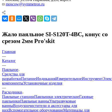
moscow@symmetron.ru
Жало паяльное SI-S120T-4BC, конус со
срезом 2мм Pro'skit
Главная
—
Каталог
—
Паяльное
Средства для
разработки
Питание
Индикация
Измерительное
Инструмент
Элек
компоненты
Установочные изделия
—
Расходники
Паяльные станции
Паяльники электрические
Газовые
паяльники
Паяльные ванны
Ультразвуковые
ванны
Воздухоочистители и аксессуары для
них
Вспомогательное оборудование
Материалы для