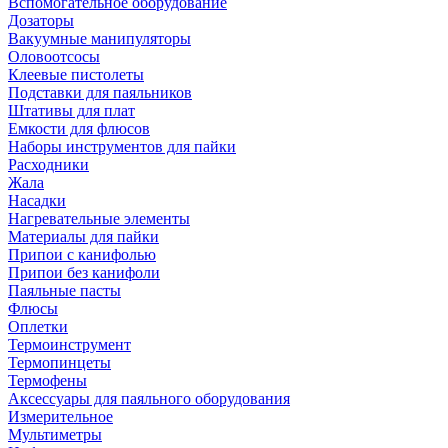
Вспомогательное оборудование
Дозаторы
Вакуумные манипуляторы
Оловоотсосы
Клеевые пистолеты
Подставки для паяльников
Штативы для плат
Емкости для флюсов
Наборы инструментов для пайки
Расходники
Жала
Насадки
Нагревательные элементы
Материалы для пайки
Припои с канифолью
Припои без канифоли
Паяльные пасты
Флюсы
Оплетки
Термоинструмент
Термопинцеты
Термофены
Аксессуары для паяльного оборудования
Измерительное
Мультиметры