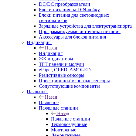
DC/DC преобразователи
Блоки питания на DIN-рейку
Блоки питания для светодиодных
светильников
Зарядные устройства для электротранспорта
Программируемые источники питания
Аксессуары для блоков питания
Индикация
Назад
Индикация
ЖК индикаторы
TFT панели и модули
ePaper, OLED, AMOLED
Резистивные сенсоры
Проекционно-ёмкостные сенсоры
Сопутствующие компоненты
Паяльное
Назад
Паяльное
Паяльные станции
Назад
Паяльные станции
Термовоздушные
Монтажные
Демонтажные