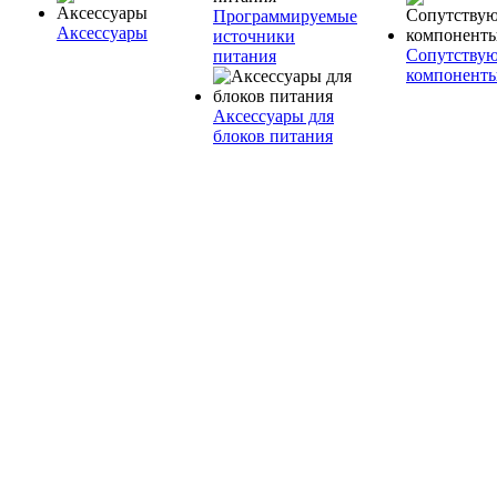
Программируемые
Аксессуары
источники
Сопутству
питания
компонент
Аксессуары для
блоков питания