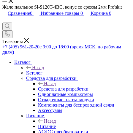
Жало паяльное SI-S120T-4BC, конус со срезом 2мм Pro'skit
Сравнение
0
Избранные товары
0
Корзина
0
Телефоны
+7 (495) 961-20-20
с 9:00 до 18:00 (время МСК, по рабочим
дням)
Каталог
Назад
Каталог
Средства для разработки
Назад
Средства для разработки
Одноплатные компьютеры
Отладочные платы, модули
Компоненты для беспроводной связи
Аксессуары
Питание
Назад
Питание
AC/DC преобразователи