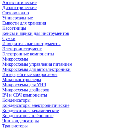
Антистатические
Диэлектрические
Оптоволокно
Универсальные
Емкости для хранения
Кассетницы
Кейсы и ящики для инструментов
Сумки
Измерительные инструменты
Электроинструмент
Электронные компоненты
Микросхемы
Микросхемы управления питанием
Микросхемы для автоэлектроники
Интерфейсные микросхемы
Микроконтроллеры
Микросхемы для УНЧ
Микросхемы драйверов
ВЧ и СВЧ компоненты
Конденсаторы
Конденсаторы электролитические
Конденсаторы керамические
Конденсаторы плёночные
Чип конденсаторы
Транзисторы