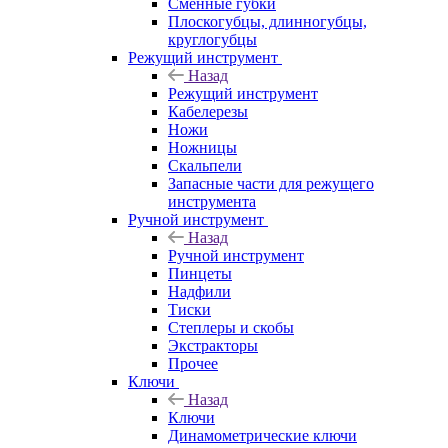
Сменные губки
Плоскогубцы, длинногубцы,
круглогубцы
Режущий инструмент
Назад
Режущий инструмент
Кабелерезы
Ножи
Ножницы
Скальпели
Запасные части для режущего
инструмента
Ручной инструмент
Назад
Ручной инструмент
Пинцеты
Надфили
Тиски
Степлеры и скобы
Экстракторы
Прочее
Ключи
Назад
Ключи
Динамометрические ключи