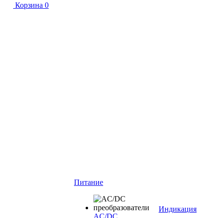
Корзина
0
Питание
Индикация
AC/DC