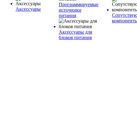
Программируемые
Аксессуары
источники
Сопутству
питания
компонент
Аксессуары для
блоков питания