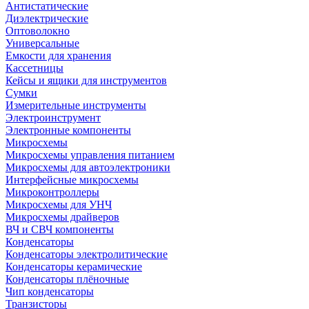
Антистатические
Диэлектрические
Оптоволокно
Универсальные
Емкости для хранения
Кассетницы
Кейсы и ящики для инструментов
Сумки
Измерительные инструменты
Электроинструмент
Электронные компоненты
Микросхемы
Микросхемы управления питанием
Микросхемы для автоэлектроники
Интерфейсные микросхемы
Микроконтроллеры
Микросхемы для УНЧ
Микросхемы драйверов
ВЧ и СВЧ компоненты
Конденсаторы
Конденсаторы электролитические
Конденсаторы керамические
Конденсаторы плёночные
Чип конденсаторы
Транзисторы