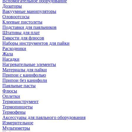
Вспомогательное оборудование
Дозаторы
Вакуумные манипуляторы
Оловоотсосы
Клеевые пистолеты
Подставки для паяльников
Штативы для плат
Емкости для флюсов
Наборы инструментов для пайки
Расходники
Жала
Насадки
Нагревательные элементы
Материалы для пайки
Припои с канифолью
Припои без канифоли
Паяльные пасты
Флюсы
Оплетки
Термоинструмент
Термопинцеты
Термофены
Аксессуары для паяльного оборудования
Измерительное
Мультиметры