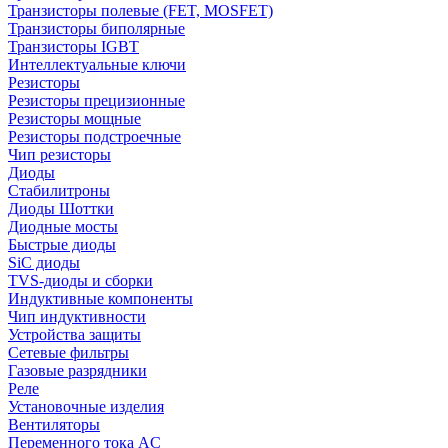
Транзисторы полевые (FET, MOSFET)
Транзисторы биполярные
Транзисторы IGBT
Интеллектуальные ключи
Резисторы
Резисторы прецизионные
Резисторы мощные
Резисторы подстроечные
Чип резисторы
Диоды
Стабилитроны
Диоды Шоттки
Диодные мосты
Быстрые диоды
SiC диоды
TVS-диоды и сборки
Индуктивные компоненты
Чип индуктивности
Устройства защиты
Сетевые фильтры
Газовые разрядники
Реле
Установочные изделия
Вентиляторы
Переменного тока AC