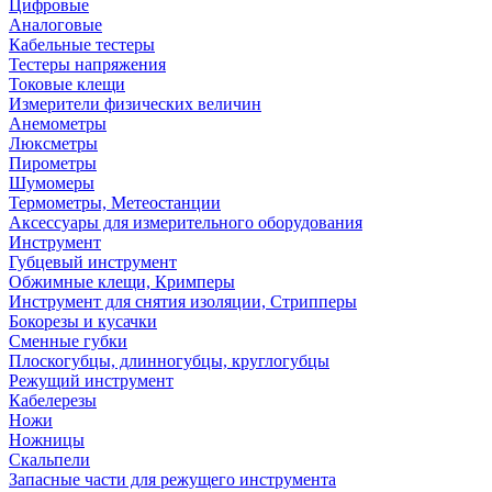
Цифровые
Аналоговые
Кабельные тестеры
Тестеры напряжения
Токовые клещи
Измерители физических величин
Анемометры
Люксметры
Пирометры
Шумомеры
Термометры, Метеостанции
Аксессуары для измерительного оборудования
Инструмент
Губцевый инструмент
Обжимные клещи, Кримперы
Инструмент для снятия изоляции, Стрипперы
Бокорезы и кусачки
Сменные губки
Плоскогубцы, длинногубцы, круглогубцы
Режущий инструмент
Кабелерезы
Ножи
Ножницы
Скальпели
Запасные части для режущего инструмента