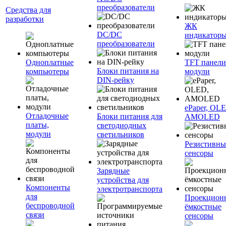
преобразователи
Средства для
разработки
ЖК
DC/DC
индикатор
преобразователи
Одноплатные
TFT панели
Блоки питания на
компьютеры
модули
DIN-рейку
ePaper, OL
Отладочные
Блоки питания для
AMOLED
платы,
светодиодных
модули
светильников
Резистивны
сенсоры
Зарядные
устройства для
Компоненты
электротранспорта
для
Проекцион
беспроводной
ёмкостные
связи
сенсоры