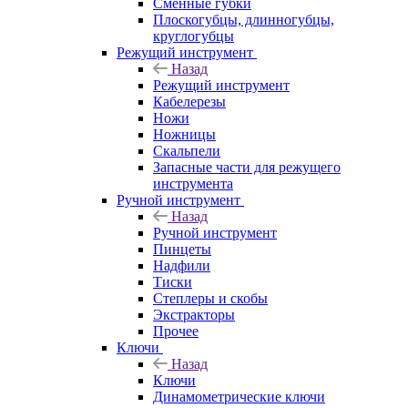
Сменные губки
Плоскогубцы, длинногубцы,
круглогубцы
Режущий инструмент
Назад
Режущий инструмент
Кабелерезы
Ножи
Ножницы
Скальпели
Запасные части для режущего
инструмента
Ручной инструмент
Назад
Ручной инструмент
Пинцеты
Надфили
Тиски
Степлеры и скобы
Экстракторы
Прочее
Ключи
Назад
Ключи
Динамометрические ключи