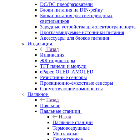
DC/DC преобразователи
Блоки питания на DIN-рейку
Блоки питания для светодиодных
светильников
Зарядные устройства для электротранспорта
Программируемые источники питания
Аксессуары для блоков питания
Индикация
Назад
Индикация
ЖК индикаторы
TFT панели и модули
ePaper, OLED, AMOLED
Резистивные сенсоры
Проекционно-ёмкостные сенсоры
Сопутствующие компоненты
Паяльное
Назад
Паяльное
Паяльные станции
Назад
Паяльные станции
Термовоздушные
Монтажные
Демонтажные