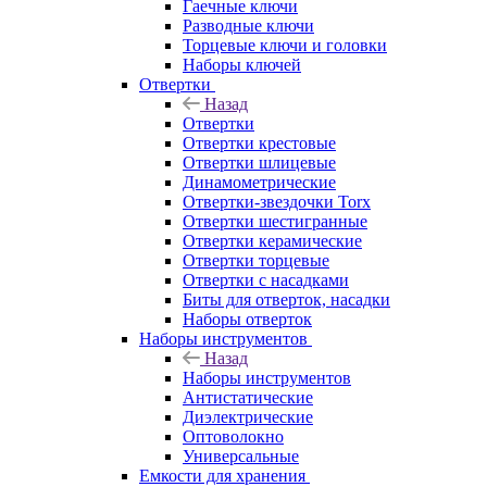
Гаечные ключи
Разводные ключи
Торцевые ключи и головки
Наборы ключей
Отвертки
Назад
Отвертки
Отвертки крестовые
Отвертки шлицевые
Динамометрические
Отвертки-звездочки Torx
Отвертки шестигранные
Отвертки керамические
Отвертки торцевые
Отвертки с насадками
Биты для отверток, насадки
Наборы отверток
Наборы инструментов
Назад
Наборы инструментов
Антистатические
Диэлектрические
Оптоволокно
Универсальные
Емкости для хранения