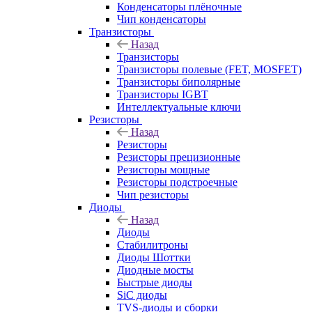
Конденсаторы плёночные
Чип конденсаторы
Транзисторы
Назад
Транзисторы
Транзисторы полевые (FET, MOSFET)
Транзисторы биполярные
Транзисторы IGBT
Интеллектуальные ключи
Резисторы
Назад
Резисторы
Резисторы прецизионные
Резисторы мощные
Резисторы подстроечные
Чип резисторы
Диоды
Назад
Диоды
Стабилитроны
Диоды Шоттки
Диодные мосты
Быстрые диоды
SiC диоды
TVS-диоды и сборки