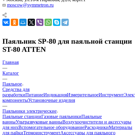
moscow@symmetron.ru
Паяльник SP-80 для паяльной станции
ST-80 ATTEN
Главная
—
Каталог
—
Паяльное
Средства для
разработки
Питание
Индикация
Измерительное
Инструмент
Элек
компоненты
Установочные изделия
—
Паяльники электрические
Паяльные станции
Газовые паяльники
Паяльные
ванны
Ультразвуковые ванны
Воздухоочистители и аксессуары
для них
Вспомогательное оборудование
Расходники
Материалы
для пайки
Термоинструмент
Аксессуары для паяльного