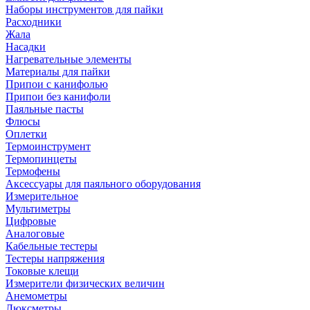
Наборы инструментов для пайки
Расходники
Жала
Насадки
Нагревательные элементы
Материалы для пайки
Припои с канифолью
Припои без канифоли
Паяльные пасты
Флюсы
Оплетки
Термоинструмент
Термопинцеты
Термофены
Аксессуары для паяльного оборудования
Измерительное
Мультиметры
Цифровые
Аналоговые
Кабельные тестеры
Тестеры напряжения
Токовые клещи
Измерители физических величин
Анемометры
Люксметры