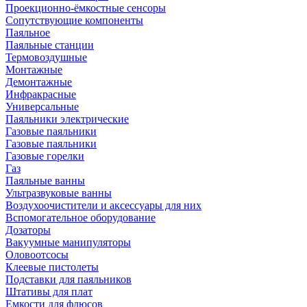
Проекционно-ёмкостные сенсоры
Сопутствующие компоненты
Паяльное
Паяльные станции
Термовоздушные
Монтажные
Демонтажные
Инфракрасные
Универсальные
Паяльники электрические
Газовые паяльники
Газовые паяльники
Газовые горелки
Газ
Паяльные ванны
Ультразвуковые ванны
Воздухоочистители и аксессуары для них
Вспомогательное оборудование
Дозаторы
Вакуумные манипуляторы
Оловоотсосы
Клеевые пистолеты
Подставки для паяльников
Штативы для плат
Емкости для флюсов