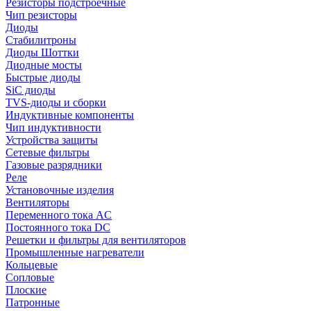
Резисторы подстроечные
Чип резисторы
Диоды
Стабилитроны
Диоды Шоттки
Диодные мосты
Быстрые диоды
SiC диоды
TVS-диоды и сборки
Индуктивные компоненты
Чип индуктивности
Устройства защиты
Сетевые фильтры
Газовые разрядники
Реле
Установочные изделия
Вентиляторы
Переменного тока AC
Постоянного тока DC
Решетки и фильтры для вентиляторов
Промышленные нагреватели
Кольцевые
Сопловые
Плоские
Патронные