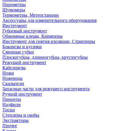
Пирометры
Шумомеры
Термометры, Метеостанции
Аксессуары для измерительного оборудования
Инструмент
Губцевый инструмент
Обжимные клещи, Кримперы
Инструмент для снятия изоляции, Стрипперы
Бокорезы и кусачки
Сменные губки
Плоскогубцы, длинногубцы, круглогубцы
Режущий инструмент
Кабелерезы
Ножи
Ножницы
Скальпели
Запасные части для режущего инструмента
Ручной инструмент
Пинцеты
Надфили
Тиски
Степлеры и скобы
Экстракторы
Прочее
Ключи