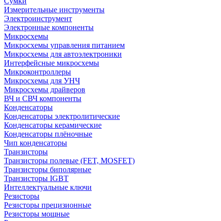
Сумки
Измерительные инструменты
Электроинструмент
Электронные компоненты
Микросхемы
Микросхемы управления питанием
Микросхемы для автоэлектроники
Интерфейсные микросхемы
Микроконтроллеры
Микросхемы для УНЧ
Микросхемы драйверов
ВЧ и СВЧ компоненты
Конденсаторы
Конденсаторы электролитические
Конденсаторы керамические
Конденсаторы плёночные
Чип конденсаторы
Транзисторы
Транзисторы полевые (FET, MOSFET)
Транзисторы биполярные
Транзисторы IGBT
Интеллектуальные ключи
Резисторы
Резисторы прецизионные
Резисторы мощные