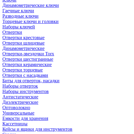
Динамометрические ключи
Гаечные ключи
Разводные ключи
Торцевые ключи и головки
Наборы ключей
Отвертки
Отвертки крестовые
Отвертки шлицевые
Динамометрические
Отвертки-звездочки Torx
Отвертки шестигранные
Отвертки керамические
Отвертки торцевые
Отвертки с насадками
Биты для отверток, насадки
Наборы отверток
Наборы инструментов
Антистатические
Диэлектрические
Оптоволокно
Универсальные
Емкости для хранения
Кассетницы
Кейсы и ящики для инструментов