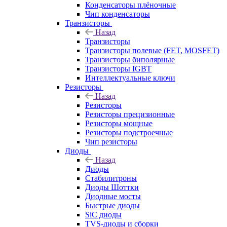
Конденсаторы плёночные
Чип конденсаторы
Транзисторы
Назад
Транзисторы
Транзисторы полевые (FET, MOSFET)
Транзисторы биполярные
Транзисторы IGBT
Интеллектуальные ключи
Резисторы
Назад
Резисторы
Резисторы прецизионные
Резисторы мощные
Резисторы подстроечные
Чип резисторы
Диоды
Назад
Диоды
Стабилитроны
Диоды Шоттки
Диодные мосты
Быстрые диоды
SiC диоды
TVS-диоды и сборки