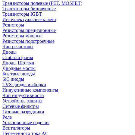
Транзисторы полевые (FET, MOSFET)
Транзисторы биполярные
Транзисторы IGBT
Интеллектуальные ключи
Резисторы
Резисторы прецизионные
Резисторы мощные
Резисторы подстроечные
Чип резисторы
Диоды
Стабилитроны
Диоды Шоттки
Диодные мосты
Быстрые диоды
SiC диоды
TVS-диоды и сборки
Индуктивные компоненты
Чип индуктивности
Устройства защиты
Сетевые фильтры
Газовые разрядники
Реле
Установочные изделия
Вентиляторы
Переменного тока AC