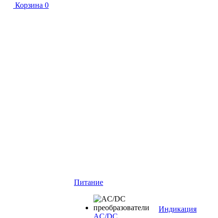
Корзина
0
Питание
Индикация
AC/DC