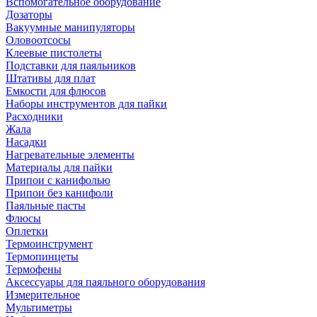
Вспомогательное оборудование
Дозаторы
Вакуумные манипуляторы
Оловоотсосы
Клеевые пистолеты
Подставки для паяльников
Штативы для плат
Емкости для флюсов
Наборы инструментов для пайки
Расходники
Жала
Насадки
Нагревательные элементы
Материалы для пайки
Припои с канифолью
Припои без канифоли
Паяльные пасты
Флюсы
Оплетки
Термоинструмент
Термопинцеты
Термофены
Аксессуары для паяльного оборудования
Измерительное
Мультиметры