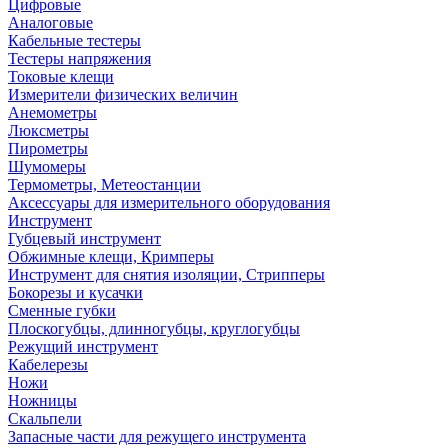
Цифровые
Аналоговые
Кабельные тестеры
Тестеры напряжения
Токовые клещи
Измерители физических величин
Анемометры
Люксметры
Пирометры
Шумомеры
Термометры, Метеостанции
Аксессуары для измерительного оборудования
Инструмент
Губцевый инструмент
Обжимные клещи, Кримперы
Инструмент для снятия изоляции, Стрипперы
Бокорезы и кусачки
Сменные губки
Плоскогубцы, длинногубцы, круглогубцы
Режущий инструмент
Кабелерезы
Ножи
Ножницы
Скальпели
Запасные части для режущего инструмента