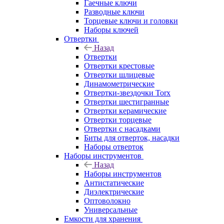
Гаечные ключи
Разводные ключи
Торцевые ключи и головки
Наборы ключей
Отвертки
Назад
Отвертки
Отвертки крестовые
Отвертки шлицевые
Динамометрические
Отвертки-звездочки Torx
Отвертки шестигранные
Отвертки керамические
Отвертки торцевые
Отвертки с насадками
Биты для отверток, насадки
Наборы отверток
Наборы инструментов
Назад
Наборы инструментов
Антистатические
Диэлектрические
Оптоволокно
Универсальные
Емкости для хранения