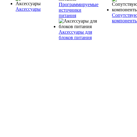
Программируемые
Аксессуары
источники
Сопутству
питания
компонент
Аксессуары для
блоков питания