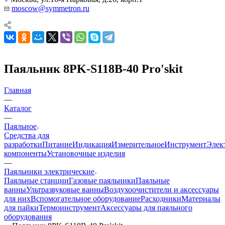
moscow@symmetron.ru
Паяльник 8PK-S118B-40 Pro'skit
Главная
—
Каталог
—
Паяльное
Средства для
разработки
Питание
Индикация
Измерительное
Инструмент
Элек
компоненты
Установочные изделия
—
Паяльники электрические
Паяльные станции
Газовые паяльники
Паяльные
ванны
Ультразвуковые ванны
Воздухоочистители и аксессуары
для них
Вспомогательное оборудование
Расходники
Материалы
для пайки
Термоинструмент
Аксессуары для паяльного
оборудования