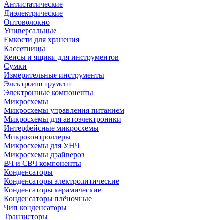
Антистатические
Диэлектрические
Оптоволокно
Универсальные
Емкости для хранения
Кассетницы
Кейсы и ящики для инструментов
Сумки
Измерительные инструменты
Электроинструмент
Электронные компоненты
Микросхемы
Микросхемы управления питанием
Микросхемы для автоэлектроники
Интерфейсные микросхемы
Микроконтроллеры
Микросхемы для УНЧ
Микросхемы драйверов
ВЧ и СВЧ компоненты
Конденсаторы
Конденсаторы электролитические
Конденсаторы керамические
Конденсаторы плёночные
Чип конденсаторы
Транзисторы