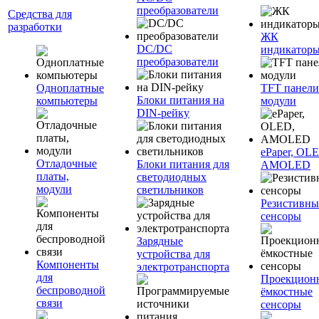
преобразователи
Средства для
разработки
ЖК
DC/DC
индикатор
преобразователи
Одноплатные
TFT панели
Блоки питания на
компьютеры
модули
DIN-рейку
ePaper, OL
Отладочные
Блоки питания для
AMOLED
платы,
светодиодных
модули
светильников
Резистивны
сенсоры
Зарядные
устройства для
Компоненты
электротранспорта
для
Проекцион
беспроводной
ёмкостные
связи
сенсоры