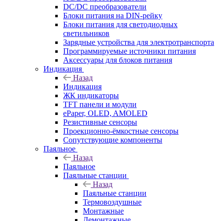
DC/DC преобразователи
Блоки питания на DIN-рейку
Блоки питания для светодиодных
светильников
Зарядные устройства для электротранспорта
Программируемые источники питания
Аксессуары для блоков питания
Индикация
Назад
Индикация
ЖК индикаторы
TFT панели и модули
ePaper, OLED, AMOLED
Резистивные сенсоры
Проекционно-ёмкостные сенсоры
Сопутствующие компоненты
Паяльное
Назад
Паяльное
Паяльные станции
Назад
Паяльные станции
Термовоздушные
Монтажные
Демонтажные