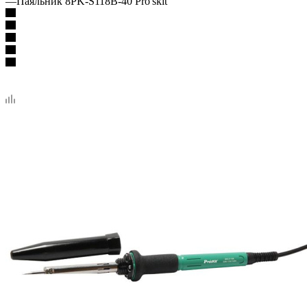
—
Паяльник 8PK-S118B-40 Pro'skit