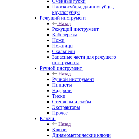
Сменные губки
Плоскогубцы, длинногубцы,
круглогубцы
Режущий инструмент
Назад
Режущий инструмент
Кабелерезы
Ножи
Ножницы
Скальпели
Запасные части для режущего
инструмента
Ручной инструмент
Назад
Ручной инструмент
Пинцеты
Надфили
Тиски
Степлеры и скобы
Экстракторы
Прочее
Ключи
Назад
Ключи
Динамометрические ключи