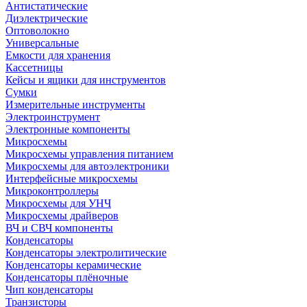
Антистатические
Диэлектрические
Оптоволокно
Универсальные
Емкости для хранения
Кассетницы
Кейсы и ящики для инструментов
Сумки
Измерительные инструменты
Электроинструмент
Электронные компоненты
Микросхемы
Микросхемы управления питанием
Микросхемы для автоэлектроники
Интерфейсные микросхемы
Микроконтроллеры
Микросхемы для УНЧ
Микросхемы драйверов
ВЧ и СВЧ компоненты
Конденсаторы
Конденсаторы электролитические
Конденсаторы керамические
Конденсаторы плёночные
Чип конденсаторы
Транзисторы