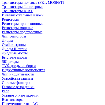
Транзисторы полевые (FET, MOSFET)
Транзисторы биполярные
Транзисторы IGBT
Интеллектуальные ключи
Резисторы
Резисторы прецизионные
Резисторы мощные
Резисторы подстроечные
Чип резисторы
Диоды
Стабилитроны
Диоды Шоттки
Диодные мосты
Быстрые диоды
SiC диоды
TVS-диоды и сборки
Индуктивные компоненты
Чип индуктивности
Устройства защиты
Сетевые фильтры
Газовые разрядники
Реле
Установочные изделия
Вентиляторы
Переменного тока AC