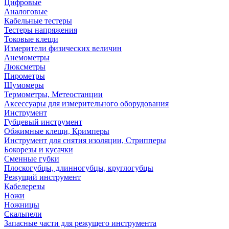
Цифровые
Аналоговые
Кабельные тестеры
Тестеры напряжения
Токовые клещи
Измерители физических величин
Анемометры
Люксметры
Пирометры
Шумомеры
Термометры, Метеостанции
Аксессуары для измерительного оборудования
Инструмент
Губцевый инструмент
Обжимные клещи, Кримперы
Инструмент для снятия изоляции, Стрипперы
Бокорезы и кусачки
Сменные губки
Плоскогубцы, длинногубцы, круглогубцы
Режущий инструмент
Кабелерезы
Ножи
Ножницы
Скальпели
Запасные части для режущего инструмента