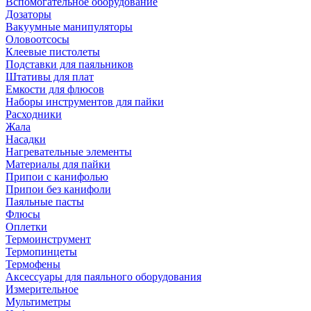
Вспомогательное оборудование
Дозаторы
Вакуумные манипуляторы
Оловоотсосы
Клеевые пистолеты
Подставки для паяльников
Штативы для плат
Емкости для флюсов
Наборы инструментов для пайки
Расходники
Жала
Насадки
Нагревательные элементы
Материалы для пайки
Припои с канифолью
Припои без канифоли
Паяльные пасты
Флюсы
Оплетки
Термоинструмент
Термопинцеты
Термофены
Аксессуары для паяльного оборудования
Измерительное
Мультиметры