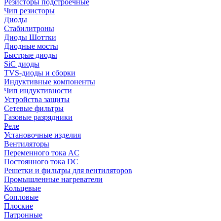
Резисторы подстроечные
Чип резисторы
Диоды
Стабилитроны
Диоды Шоттки
Диодные мосты
Быстрые диоды
SiC диоды
TVS-диоды и сборки
Индуктивные компоненты
Чип индуктивности
Устройства защиты
Сетевые фильтры
Газовые разрядники
Реле
Установочные изделия
Вентиляторы
Переменного тока AC
Постоянного тока DC
Решетки и фильтры для вентиляторов
Промышленные нагреватели
Кольцевые
Сопловые
Плоские
Патронные