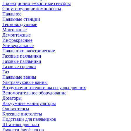
Проекционно-ёмкостные сенсоры
Сопутствующие компоненты
Паяльное
Паяльные станции
Термовоздушные
Монтажные
Демонтажные
Инфракрасные
Универсальные
Паяльники электрические
Газовые паяльники
Газовые паяльники
Газовые горелки
Газ
Паяльные ванны
Ультразвуковые ванны
Воздухоочистители и аксессуары для них
Вспомогательное оборудование
Дозаторы
Вакуумные манипуляторы
Оловоотсосы
Клеевые пистолеты
Подставки для паяльников
Штативы для плат
Емкости для флюсов