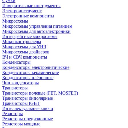
Сумки
Измерительные инструменты
Электроинструмент
Электронные компоненты
Микросхемы
Микросхемы управления питанием
Микросхемы для автоэлектроники
Интерфейсные микросхемы
Микроконтроллеры
Микросхемы для УНЧ
Микросхемы драйверов
ВЧ и СВЧ компоненты
Конденсаторы
Конденсаторы электролитические
Конденсаторы керамические
Конденсаторы плёночные
Чип конденсаторы
Транзисторы
Транзисторы полевые (FET, MOSFET)
Транзисторы биполярные
Транзисторы IGBT
Интеллектуальные ключи
Резисторы
Резисторы прецизионные
Резисторы мощные