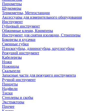
Пирометры
Шумомеры
Термометры, Метеостанции
Аксессуары для измерительного оборудования
Инструмент
Губцевый инструмент
Обжимные клещи, Кримперы
Инструмент для снятия изоляции, Стрипперы
Бокорезы и кусачки
Сменные губки
Плоскогубцы, длинногубцы, круглогубцы
Режущий инструмент
Кабелерезы
Ножи
Ножницы
Скальпели
Запасные части для режущего инструмента
Ручной инструмент
Пинцеты
Надфили
Тиски
Степлеры и скобы
Экстракторы
Прочее
Ключи