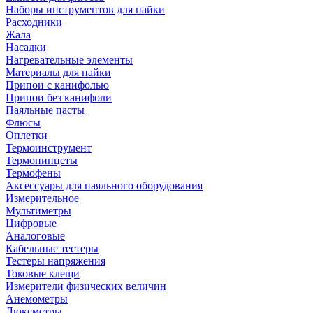
Наборы инструментов для пайки
Расходники
Жала
Насадки
Нагревательные элементы
Материалы для пайки
Припои с канифолью
Припои без канифоли
Паяльные пасты
Флюсы
Оплетки
Термоинструмент
Термопинцеты
Термофены
Аксессуары для паяльного оборудования
Измерительное
Мультиметры
Цифровые
Аналоговые
Кабельные тестеры
Тестеры напряжения
Токовые клещи
Измерители физических величин
Анемометры
Люксметры