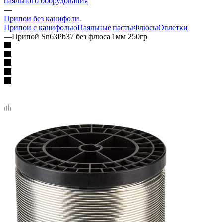
паяльного оборудования
—
Припои без канифоли
Припои с канифолью
Паяльные пасты
Флюсы
Оплетки
—
Припой Sn63Pb37 без флюса 1мм 250гр