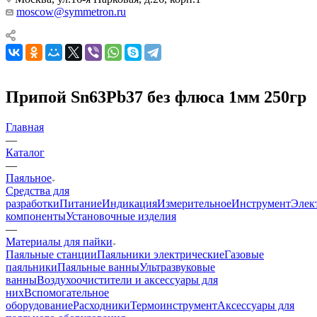
moscow@symmetron.ru
Припой Sn63Pb37 без флюса 1мм 250гр
Главная
—
Каталог
—
Паяльное
Средства для
разработки
Питание
Индикация
Измерительное
Инструмент
Элек
компоненты
Установочные изделия
—
Материалы для пайки
Паяльные станции
Паяльники электрические
Газовые
паяльники
Паяльные ванны
Ультразвуковые
ванны
Воздухоочистители и аксессуары для
них
Вспомогательное
оборудование
Расходники
Термоинструмент
Аксессуары для