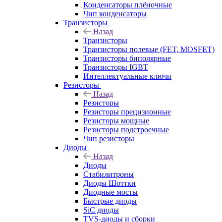
Конденсаторы плёночные
Чип конденсаторы
Транзисторы
Назад
Транзисторы
Транзисторы полевые (FET, MOSFET)
Транзисторы биполярные
Транзисторы IGBT
Интеллектуальные ключи
Резисторы
Назад
Резисторы
Резисторы прецизионные
Резисторы мощные
Резисторы подстроечные
Чип резисторы
Диоды
Назад
Диоды
Стабилитроны
Диоды Шоттки
Диодные мосты
Быстрые диоды
SiC диоды
TVS-диоды и сборки