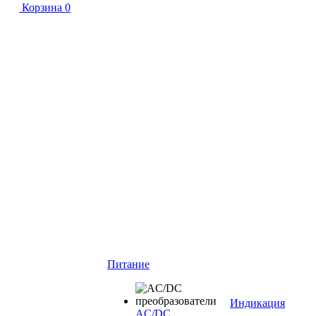
Корзина
0
Питание
Индикация
AC/DC