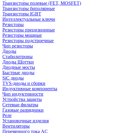
Транзисторы полевые (FET, MOSFET)
Транзисторы биполярные
Транзисторы IGBT
Интеллектуальные ключи
Резисторы
Резисторы прецизионные
Резисторы мощные
Резисторы подстроечные
Чип резисторы
Диоды
Стабилитроны
Диоды Шоттки
Диодные мосты
Быстрые диоды
SiC диоды
TVS-диоды и сборки
Индуктивные компоненты
Чип индуктивности
Устройства защиты
Сетевые фильтры
Газовые разрядники
Реле
Установочные изделия
Вентиляторы
Переменного тока AC