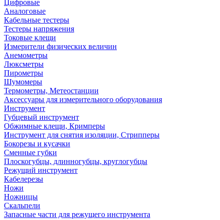
Цифровые
Аналоговые
Кабельные тестеры
Тестеры напряжения
Токовые клещи
Измерители физических величин
Анемометры
Люксметры
Пирометры
Шумомеры
Термометры, Метеостанции
Аксессуары для измерительного оборудования
Инструмент
Губцевый инструмент
Обжимные клещи, Кримперы
Инструмент для снятия изоляции, Стрипперы
Бокорезы и кусачки
Сменные губки
Плоскогубцы, длинногубцы, круглогубцы
Режущий инструмент
Кабелерезы
Ножи
Ножницы
Скальпели
Запасные части для режущего инструмента