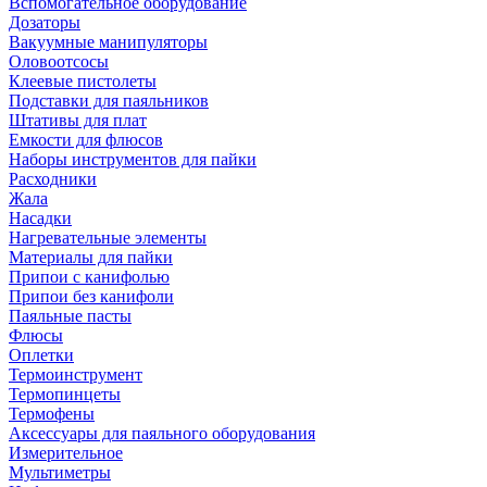
Вспомогательное оборудование
Дозаторы
Вакуумные манипуляторы
Оловоотсосы
Клеевые пистолеты
Подставки для паяльников
Штативы для плат
Емкости для флюсов
Наборы инструментов для пайки
Расходники
Жала
Насадки
Нагревательные элементы
Материалы для пайки
Припои с канифолью
Припои без канифоли
Паяльные пасты
Флюсы
Оплетки
Термоинструмент
Термопинцеты
Термофены
Аксессуары для паяльного оборудования
Измерительное
Мультиметры