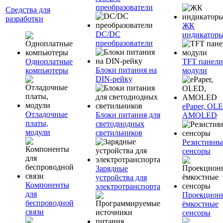
преобразователи
Средства для
разработки
ЖК
DC/DC
индикатор
преобразователи
Одноплатные
TFT панели
Блоки питания на
компьютеры
модули
DIN-рейку
ePaper, OL
Отладочные
Блоки питания для
AMOLED
платы,
светодиодных
модули
светильников
Резистивны
сенсоры
Зарядные
устройства для
Компоненты
электротранспорта
для
Проекцион
беспроводной
ёмкостные
связи
сенсоры