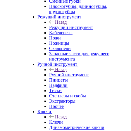
Сменные губки
Плоскогубцы, длинногубцы,
круглогубцы
Режущий инструмент
Назад
Режущий инструмент
Кабелерезы
Ножи
Ножницы
Скальпели
Запасные части для режущего
инструмента
Ручной инструмент
Назад
Ручной инструмент
Пинцеты
Надфили
Тиски
Степлеры и скобы
Экстракторы
Прочее
Ключи
Назад
Ключи
Динамометрические ключи