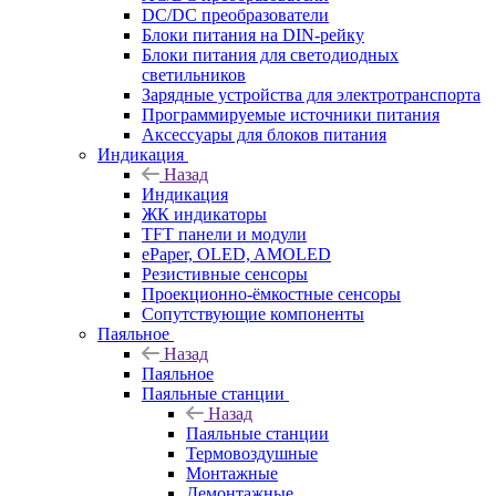
DC/DC преобразователи
Блоки питания на DIN-рейку
Блоки питания для светодиодных
светильников
Зарядные устройства для электротранспорта
Программируемые источники питания
Аксессуары для блоков питания
Индикация
Назад
Индикация
ЖК индикаторы
TFT панели и модули
ePaper, OLED, AMOLED
Резистивные сенсоры
Проекционно-ёмкостные сенсоры
Сопутствующие компоненты
Паяльное
Назад
Паяльное
Паяльные станции
Назад
Паяльные станции
Термовоздушные
Монтажные
Демонтажные