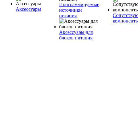
Программируемые
Аксессуары
источники
Сопутству
питания
компонент
Аксессуары для
блоков питания