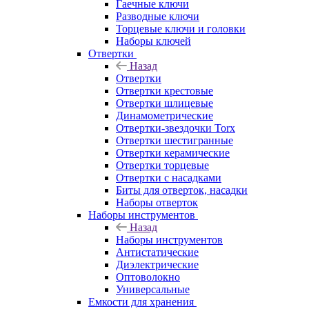
Гаечные ключи
Разводные ключи
Торцевые ключи и головки
Наборы ключей
Отвертки
Назад
Отвертки
Отвертки крестовые
Отвертки шлицевые
Динамометрические
Отвертки-звездочки Torx
Отвертки шестигранные
Отвертки керамические
Отвертки торцевые
Отвертки с насадками
Биты для отверток, насадки
Наборы отверток
Наборы инструментов
Назад
Наборы инструментов
Антистатические
Диэлектрические
Оптоволокно
Универсальные
Емкости для хранения