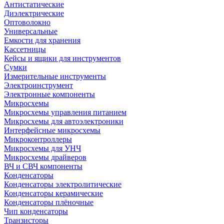
Антистатические
Диэлектрические
Оптоволокно
Универсальные
Емкости для хранения
Кассетницы
Кейсы и ящики для инструментов
Сумки
Измерительные инструменты
Электроинструмент
Электронные компоненты
Микросхемы
Микросхемы управления питанием
Микросхемы для автоэлектроники
Интерфейсные микросхемы
Микроконтроллеры
Микросхемы для УНЧ
Микросхемы драйверов
ВЧ и СВЧ компоненты
Конденсаторы
Конденсаторы электролитические
Конденсаторы керамические
Конденсаторы плёночные
Чип конденсаторы
Транзисторы