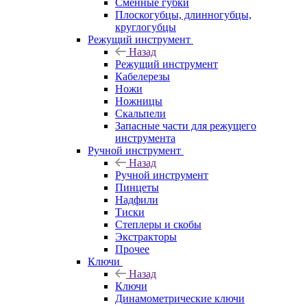
Сменные губки
Плоскогубцы, длинногубцы,
круглогубцы
Режущий инструмент
Назад
Режущий инструмент
Кабелерезы
Ножи
Ножницы
Скальпели
Запасные части для режущего
инструмента
Ручной инструмент
Назад
Ручной инструмент
Пинцеты
Надфили
Тиски
Степлеры и скобы
Экстракторы
Прочее
Ключи
Назад
Ключи
Динамометрические ключи