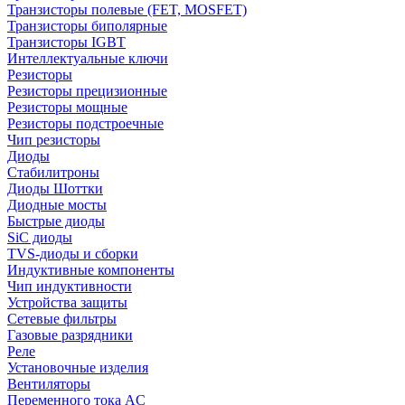
Транзисторы полевые (FET, MOSFET)
Транзисторы биполярные
Транзисторы IGBT
Интеллектуальные ключи
Резисторы
Резисторы прецизионные
Резисторы мощные
Резисторы подстроечные
Чип резисторы
Диоды
Стабилитроны
Диоды Шоттки
Диодные мосты
Быстрые диоды
SiC диоды
TVS-диоды и сборки
Индуктивные компоненты
Чип индуктивности
Устройства защиты
Сетевые фильтры
Газовые разрядники
Реле
Установочные изделия
Вентиляторы
Переменного тока AC