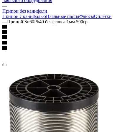
паяльного оборудования
—
Припои без канифоли
Припои с канифолью
Паяльные пасты
Флюсы
Оплетки
—
Припой Sn60Pb40 без флюса 1мм 500гр