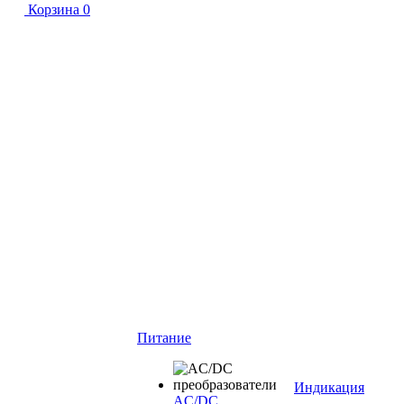
Корзина
0
Питание
Индикация
AC/DC