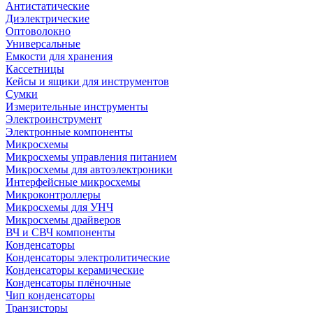
Антистатические
Диэлектрические
Оптоволокно
Универсальные
Емкости для хранения
Кассетницы
Кейсы и ящики для инструментов
Сумки
Измерительные инструменты
Электроинструмент
Электронные компоненты
Микросхемы
Микросхемы управления питанием
Микросхемы для автоэлектроники
Интерфейсные микросхемы
Микроконтроллеры
Микросхемы для УНЧ
Микросхемы драйверов
ВЧ и СВЧ компоненты
Конденсаторы
Конденсаторы электролитические
Конденсаторы керамические
Конденсаторы плёночные
Чип конденсаторы
Транзисторы