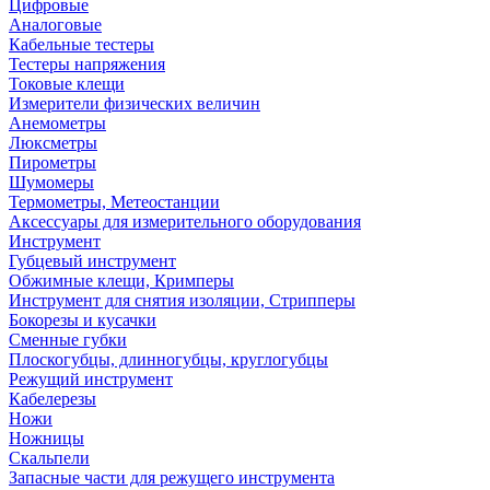
Цифровые
Аналоговые
Кабельные тестеры
Тестеры напряжения
Токовые клещи
Измерители физических величин
Анемометры
Люксметры
Пирометры
Шумомеры
Термометры, Метеостанции
Аксессуары для измерительного оборудования
Инструмент
Губцевый инструмент
Обжимные клещи, Кримперы
Инструмент для снятия изоляции, Стрипперы
Бокорезы и кусачки
Сменные губки
Плоскогубцы, длинногубцы, круглогубцы
Режущий инструмент
Кабелерезы
Ножи
Ножницы
Скальпели
Запасные части для режущего инструмента