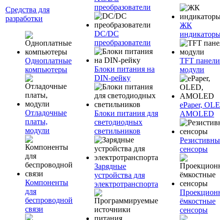
преобразователи
Средства для
разработки
ЖК
DC/DC
индикатор
преобразователи
Одноплатные
TFT панели
Блоки питания на
компьютеры
модули
DIN-рейку
ePaper, OL
Отладочные
Блоки питания для
AMOLED
платы,
светодиодных
модули
светильников
Резистивны
сенсоры
Зарядные
устройства для
Компоненты
электротранспорта
для
Проекцион
беспроводной
ёмкостные
связи
сенсоры