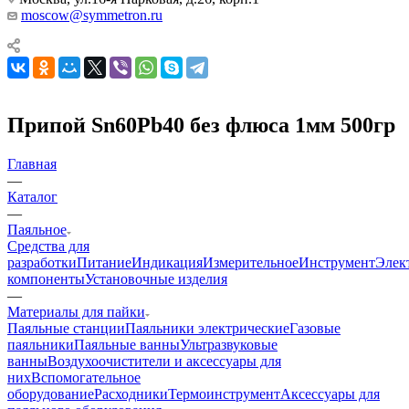
moscow@symmetron.ru
Припой Sn60Pb40 без флюса 1мм 500гр
Главная
—
Каталог
—
Паяльное
Средства для
разработки
Питание
Индикация
Измерительное
Инструмент
Элек
компоненты
Установочные изделия
—
Материалы для пайки
Паяльные станции
Паяльники электрические
Газовые
паяльники
Паяльные ванны
Ультразвуковые
ванны
Воздухоочистители и аксессуары для
них
Вспомогательное
оборудование
Расходники
Термоинструмент
Аксессуары для