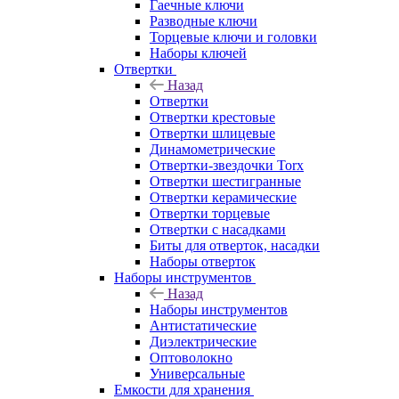
Гаечные ключи
Разводные ключи
Торцевые ключи и головки
Наборы ключей
Отвертки
Назад
Отвертки
Отвертки крестовые
Отвертки шлицевые
Динамометрические
Отвертки-звездочки Torx
Отвертки шестигранные
Отвертки керамические
Отвертки торцевые
Отвертки с насадками
Биты для отверток, насадки
Наборы отверток
Наборы инструментов
Назад
Наборы инструментов
Антистатические
Диэлектрические
Оптоволокно
Универсальные
Емкости для хранения