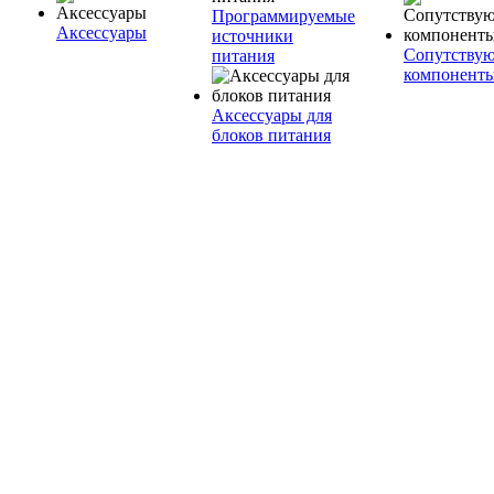
Программируемые
Аксессуары
источники
Сопутству
питания
компонент
Аксессуары для
блоков питания