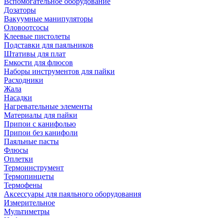
Вспомогательное оборудование
Дозаторы
Вакуумные манипуляторы
Оловоотсосы
Клеевые пистолеты
Подставки для паяльников
Штативы для плат
Емкости для флюсов
Наборы инструментов для пайки
Расходники
Жала
Насадки
Нагревательные элементы
Материалы для пайки
Припои с канифолью
Припои без канифоли
Паяльные пасты
Флюсы
Оплетки
Термоинструмент
Термопинцеты
Термофены
Аксессуары для паяльного оборудования
Измерительное
Мультиметры