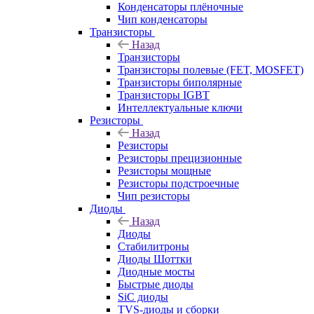
Конденсаторы плёночные
Чип конденсаторы
Транзисторы
Назад
Транзисторы
Транзисторы полевые (FET, MOSFET)
Транзисторы биполярные
Транзисторы IGBT
Интеллектуальные ключи
Резисторы
Назад
Резисторы
Резисторы прецизионные
Резисторы мощные
Резисторы подстроечные
Чип резисторы
Диоды
Назад
Диоды
Стабилитроны
Диоды Шоттки
Диодные мосты
Быстрые диоды
SiC диоды
TVS-диоды и сборки