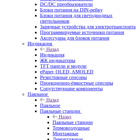
DC/DC преобразователи
Блоки питания на DIN-рейку
Блоки питания для светодиодных
светильников
Зарядные устройства для электротранспорта
Программируемые источники питания
Аксессуары для блоков питания
Индикация
Назад
Индикация
ЖК индикаторы
TFT панели и модули
ePaper, OLED, AMOLED
Резистивные сенсоры
Проекционно-ёмкостные сенсоры
Сопутствующие компоненты
Паяльное
Назад
Паяльное
Паяльные станции
Назад
Паяльные станции
Термовоздушные
Монтажные
Демонтажные