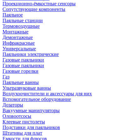
Проекционно-ёмкостные сенсоры
Сопутствующие компоненты
Паяльное
Паяльные станции
Термовоздушные
Монтажные
Демонтажные
Инфракрасные
Универсальные
Паяльники электрические
Газовые паяльники
Газовые паяльники
Газовые горелки
Газ
Паяльные ванны
Ультразвуковые ванны
Воздухоочистители и аксессуары для них
Вспомогательное оборудование
Дозаторы
Вакуумные манипуляторы
Оловоотсосы
Клеевые пистолеты
Подставки для паяльников
Штативы для плат
Емкости для флюсов