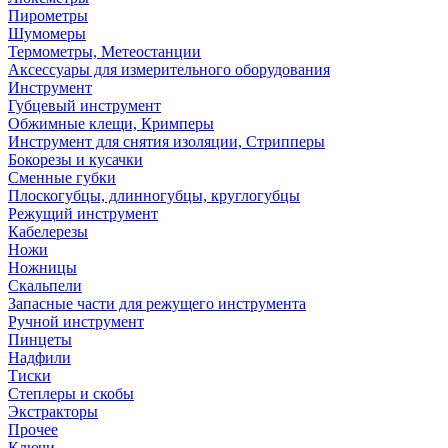
Пирометры
Шумомеры
Термометры, Метеостанции
Аксессуары для измерительного оборудования
Инструмент
Губцевый инструмент
Обжимные клещи, Кримперы
Инструмент для снятия изоляции, Стрипперы
Бокорезы и кусачки
Сменные губки
Плоскогубцы, длинногубцы, круглогубцы
Режущий инструмент
Кабелерезы
Ножи
Ножницы
Скальпели
Запасные части для режущего инструмента
Ручной инструмент
Пинцеты
Надфили
Тиски
Степлеры и скобы
Экстракторы
Прочее
Ключи