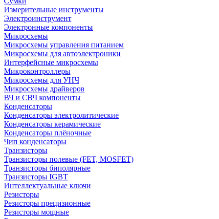
Сумки
Измерительные инструменты
Электроинструмент
Электронные компоненты
Микросхемы
Микросхемы управления питанием
Микросхемы для автоэлектроники
Интерфейсные микросхемы
Микроконтроллеры
Микросхемы для УНЧ
Микросхемы драйверов
ВЧ и СВЧ компоненты
Конденсаторы
Конденсаторы электролитические
Конденсаторы керамические
Конденсаторы плёночные
Чип конденсаторы
Транзисторы
Транзисторы полевые (FET, MOSFET)
Транзисторы биполярные
Транзисторы IGBT
Интеллектуальные ключи
Резисторы
Резисторы прецизионные
Резисторы мощные