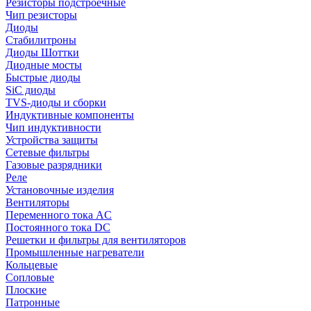
Резисторы подстроечные
Чип резисторы
Диоды
Стабилитроны
Диоды Шоттки
Диодные мосты
Быстрые диоды
SiC диоды
TVS-диоды и сборки
Индуктивные компоненты
Чип индуктивности
Устройства защиты
Сетевые фильтры
Газовые разрядники
Реле
Установочные изделия
Вентиляторы
Переменного тока AC
Постоянного тока DC
Решетки и фильтры для вентиляторов
Промышленные нагреватели
Кольцевые
Сопловые
Плоские
Патронные