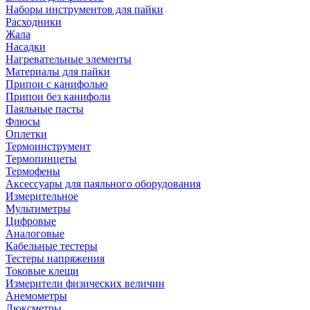
Наборы инструментов для пайки
Расходники
Жала
Насадки
Нагревательные элементы
Материалы для пайки
Припои с канифолью
Припои без канифоли
Паяльные пасты
Флюсы
Оплетки
Термоинструмент
Термопинцеты
Термофены
Аксессуары для паяльного оборудования
Измерительное
Мультиметры
Цифровые
Аналоговые
Кабельные тестеры
Тестеры напряжения
Токовые клещи
Измерители физических величин
Анемометры
Люксметры