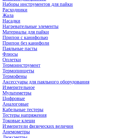
Наборы инструментов для пайки
Расходники
Жала
Насадки
Нагревательные элементы
Материалы для пайки
Припои с канифолью
Припои без канифоли
Паяльные пасты
Флюсы
Оплетки
Термоинструмент
Термопинцеты
Термофены
Аксессуары для паяльного оборудования
Измерительное
Мультиметры
Цифровые
Аналоговые
Кабельные тестеры
Тестеры напряжения
Токовые клещи
Измерители физических величин
Анемометры
Люксметры