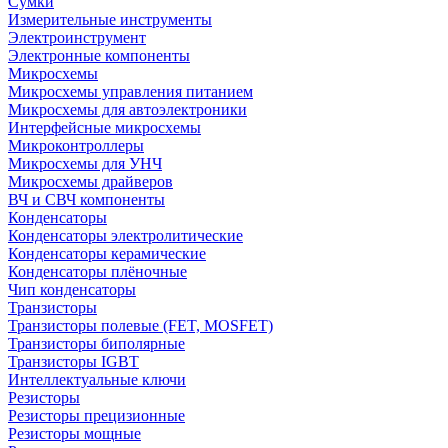
Сумки
Измерительные инструменты
Электроинструмент
Электронные компоненты
Микросхемы
Микросхемы управления питанием
Микросхемы для автоэлектроники
Интерфейсные микросхемы
Микроконтроллеры
Микросхемы для УНЧ
Микросхемы драйверов
ВЧ и СВЧ компоненты
Конденсаторы
Конденсаторы электролитические
Конденсаторы керамические
Конденсаторы плёночные
Чип конденсаторы
Транзисторы
Транзисторы полевые (FET, MOSFET)
Транзисторы биполярные
Транзисторы IGBT
Интеллектуальные ключи
Резисторы
Резисторы прецизионные
Резисторы мощные