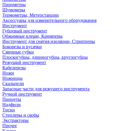
Пирометры
Шумомеры
Термометры, Метеостанции
Аксессуары для измерительного оборудования
Инструмент
Губцевый инструмент
Обжимные клещи, Кримперы
Инструмент для снятия изоляции, Стрипперы
Бокорезы и кусачки
Сменные губки
Плоскогубцы, длинногубцы, круглогубцы
Режущий инструмент
Кабелерезы
Ножи
Ножницы
Скальпели
Запасные части для режущего инструмента
Ручной инструмент
Пинцеты
Надфили
Тиски
Степлеры и скобы
Экстракторы
Прочее
Ключи