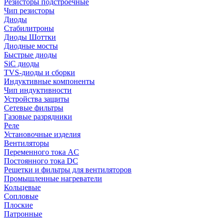
Резисторы подстроечные
Чип резисторы
Диоды
Стабилитроны
Диоды Шоттки
Диодные мосты
Быстрые диоды
SiC диоды
TVS-диоды и сборки
Индуктивные компоненты
Чип индуктивности
Устройства защиты
Сетевые фильтры
Газовые разрядники
Реле
Установочные изделия
Вентиляторы
Переменного тока AC
Постоянного тока DC
Решетки и фильтры для вентиляторов
Промышленные нагреватели
Кольцевые
Сопловые
Плоские
Патронные