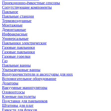
Проекционно-ёмкостные сенсоры
Сопутствующие компоненты
Паяльное
Паяльные станции
Термовоздушные
Монтажные
Демонтажные
Инфракрасные
Универсальные
Паяльники электрические
Газовые паяльники
Газовые паяльники
Газовые горелки
Газ
Паяльные ванны
Ультразвуковые ванны
Воздухоочистители и аксессуары для них
Вспомогательное оборудование
Дозаторы
Вакуумные манипуляторы
Оловоотсосы
Клеевые пистолеты
Подставки для паяльников
Штативы для плат
Емкости для флюсов