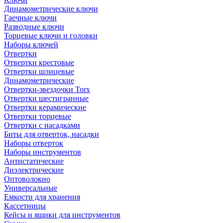
Динамометрические ключи
Гаечные ключи
Разводные ключи
Торцевые ключи и головки
Наборы ключей
Отвертки
Отвертки крестовые
Отвертки шлицевые
Динамометрические
Отвертки-звездочки Torx
Отвертки шестигранные
Отвертки керамические
Отвертки торцевые
Отвертки с насадками
Биты для отверток, насадки
Наборы отверток
Наборы инструментов
Антистатические
Диэлектрические
Оптоволокно
Универсальные
Емкости для хранения
Кассетницы
Кейсы и ящики для инструментов