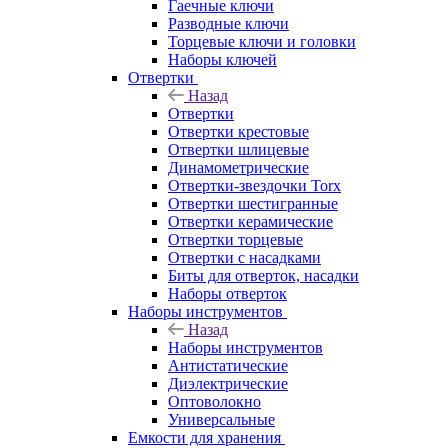
Гаечные ключи
Разводные ключи
Торцевые ключи и головки
Наборы ключей
Отвертки
Назад
Отвертки
Отвертки крестовые
Отвертки шлицевые
Динамометрические
Отвертки-звездочки Torx
Отвертки шестигранные
Отвертки керамические
Отвертки торцевые
Отвертки с насадками
Биты для отверток, насадки
Наборы отверток
Наборы инструментов
Назад
Наборы инструментов
Антистатические
Диэлектрические
Оптоволокно
Универсальные
Емкости для хранения