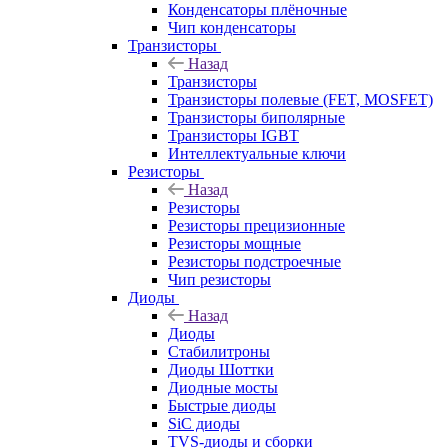
Конденсаторы плёночные
Чип конденсаторы
Транзисторы
Назад
Транзисторы
Транзисторы полевые (FET, MOSFET)
Транзисторы биполярные
Транзисторы IGBT
Интеллектуальные ключи
Резисторы
Назад
Резисторы
Резисторы прецизионные
Резисторы мощные
Резисторы подстроечные
Чип резисторы
Диоды
Назад
Диоды
Стабилитроны
Диоды Шоттки
Диодные мосты
Быстрые диоды
SiC диоды
TVS-диоды и сборки