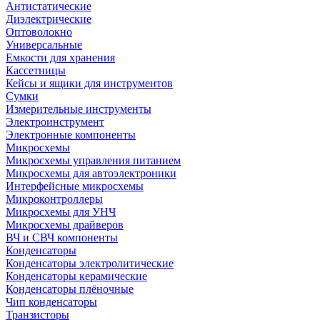
Антистатические
Диэлектрические
Оптоволокно
Универсальные
Емкости для хранения
Кассетницы
Кейсы и ящики для инструментов
Сумки
Измерительные инструменты
Электроинструмент
Электронные компоненты
Микросхемы
Микросхемы управления питанием
Микросхемы для автоэлектроники
Интерфейсные микросхемы
Микроконтроллеры
Микросхемы для УНЧ
Микросхемы драйверов
ВЧ и СВЧ компоненты
Конденсаторы
Конденсаторы электролитические
Конденсаторы керамические
Конденсаторы плёночные
Чип конденсаторы
Транзисторы