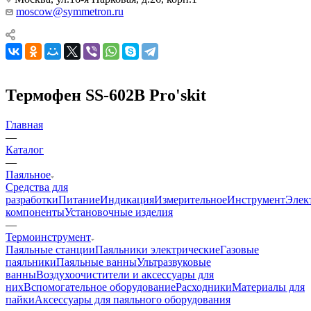
moscow@symmetron.ru
Термофен SS-602B Pro'skit
Главная
—
Каталог
—
Паяльное
Средства для
разработки
Питание
Индикация
Измерительное
Инструмент
Элек
компоненты
Установочные изделия
—
Термоинструмент
Паяльные станции
Паяльники электрические
Газовые
паяльники
Паяльные ванны
Ультразвуковые
ванны
Воздухоочистители и аксессуары для
них
Вспомогательное оборудование
Расходники
Материалы для
пайки
Аксессуары для паяльного оборудования