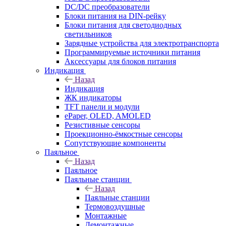
DC/DC преобразователи
Блоки питания на DIN-рейку
Блоки питания для светодиодных
светильников
Зарядные устройства для электротранспорта
Программируемые источники питания
Аксессуары для блоков питания
Индикация
Назад
Индикация
ЖК индикаторы
TFT панели и модули
ePaper, OLED, AMOLED
Резистивные сенсоры
Проекционно-ёмкостные сенсоры
Сопутствующие компоненты
Паяльное
Назад
Паяльное
Паяльные станции
Назад
Паяльные станции
Термовоздушные
Монтажные
Демонтажные