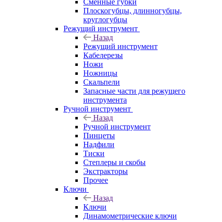
Сменные губки
Плоскогубцы, длинногубцы,
круглогубцы
Режущий инструмент
Назад
Режущий инструмент
Кабелерезы
Ножи
Ножницы
Скальпели
Запасные части для режущего
инструмента
Ручной инструмент
Назад
Ручной инструмент
Пинцеты
Надфили
Тиски
Степлеры и скобы
Экстракторы
Прочее
Ключи
Назад
Ключи
Динамометрические ключи