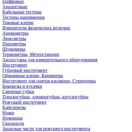
Цифровые
Аналоговые
Кабельные тестеры
Тестеры напряжения
Токовые клещи
Измерители физических величин
Анемометры
Люксметры
Пирометры
Шумомеры
Термометры, Метеостанции
Аксессуары для измерительного оборудования
Инструмент
Губцевый инструмент
Обжимные клещи, Кримперы
Инструмент для снятия изоляции, Стрипперы
Бокорезы и кусачки
Сменные губки
Плоскогубцы, длинногубцы, круглогубцы
Режущий инструмент
Кабелерезы
Ножи
Ножницы
Скальпели
Запасные части для режущего инструмента