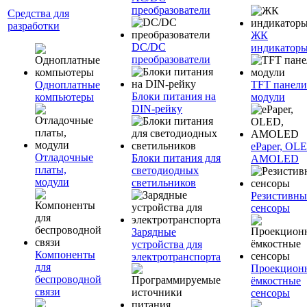
преобразователи
Средства для
разработки
ЖК
DC/DC
индикатор
преобразователи
Одноплатные
TFT панели
Блоки питания на
компьютеры
модули
DIN-рейку
ePaper, OL
Отладочные
Блоки питания для
AMOLED
платы,
светодиодных
модули
светильников
Резистивны
сенсоры
Зарядные
устройства для
Компоненты
электротранспорта
для
Проекцион
беспроводной
ёмкостные
связи
сенсоры