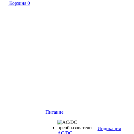
Корзина
0
Питание
Индикация
AC/DC