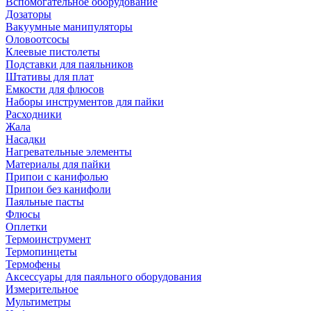
Вспомогательное оборудование
Дозаторы
Вакуумные манипуляторы
Оловоотсосы
Клеевые пистолеты
Подставки для паяльников
Штативы для плат
Емкости для флюсов
Наборы инструментов для пайки
Расходники
Жала
Насадки
Нагревательные элементы
Материалы для пайки
Припои с канифолью
Припои без канифоли
Паяльные пасты
Флюсы
Оплетки
Термоинструмент
Термопинцеты
Термофены
Аксессуары для паяльного оборудования
Измерительное
Мультиметры