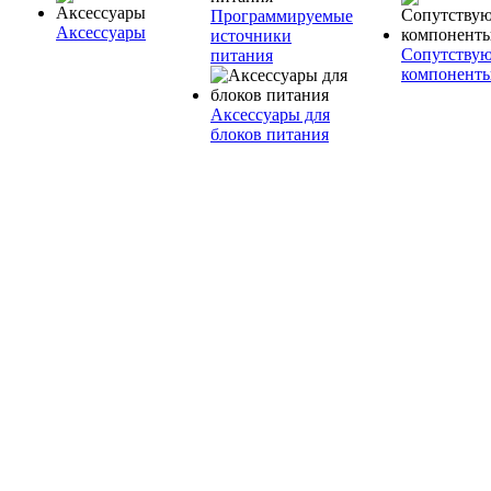
Программируемые
Аксессуары
источники
Сопутству
питания
компонент
Аксессуары для
блоков питания