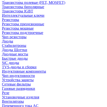
Транзисторы полевые (FET, MOSFET)
Транзисторы биполярные
Транзисторы IGBT
Интеллектуальные ключи
Резисторы
Резисторы прецизионные
Резисторы мощные
Резисторы подстроечные
Чип резисторы
Диоды
Стабилитроны
Диоды Шоттки
Диодные мосты
Быстрые диоды
SiC диоды
TVS-диоды и сборки
Индуктивные компоненты
Чип индуктивности
Устройства защиты
Сетевые фильтры
Газовые разрядники
Реле
Установочные изделия
Вентиляторы
Переменного тока AC