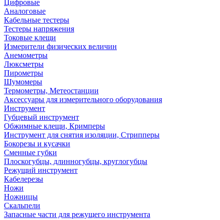
Цифровые
Аналоговые
Кабельные тестеры
Тестеры напряжения
Токовые клещи
Измерители физических величин
Анемометры
Люксметры
Пирометры
Шумомеры
Термометры, Метеостанции
Аксессуары для измерительного оборудования
Инструмент
Губцевый инструмент
Обжимные клещи, Кримперы
Инструмент для снятия изоляции, Стрипперы
Бокорезы и кусачки
Сменные губки
Плоскогубцы, длинногубцы, круглогубцы
Режущий инструмент
Кабелерезы
Ножи
Ножницы
Скальпели
Запасные части для режущего инструмента