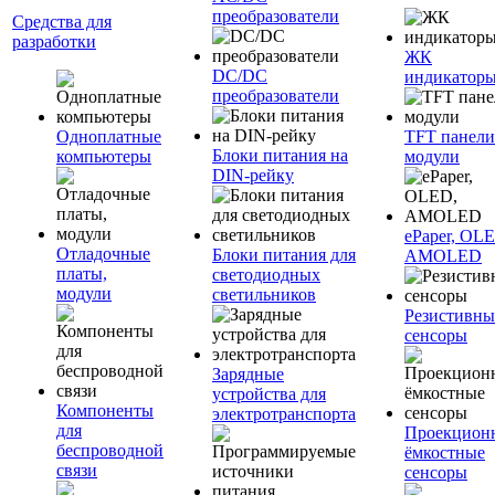
преобразователи
Средства для
разработки
ЖК
DC/DC
индикатор
преобразователи
Одноплатные
TFT панели
Блоки питания на
компьютеры
модули
DIN-рейку
ePaper, OL
Отладочные
Блоки питания для
AMOLED
платы,
светодиодных
модули
светильников
Резистивны
сенсоры
Зарядные
устройства для
Компоненты
электротранспорта
для
Проекцион
беспроводной
ёмкостные
связи
сенсоры