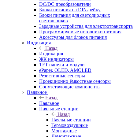
DC/DC преобразователи
Блоки питания на DIN-рейку
Блоки питания для светодиодных
светильников
Зарядные устройства для электротранспорта
Программируемые источники питания
Аксессуары для блоков питания
Индикация
Назад
Индикация
ЖК индикаторы
TFT панели и модули
ePaper, OLED, AMOLED
Резистивные сенсоры
Проекционно-ёмкостные сенсоры
Сопутствующие компоненты
Паяльное
Назад
Паяльное
Паяльные станции
Назад
Паяльные станции
Термовоздушные
Монтажные
Демонтажные