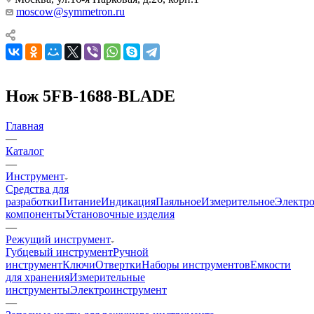
moscow@symmetron.ru
Нож 5FB-1688-BLADE
Главная
—
Каталог
—
Инструмент
Средства для
разработки
Питание
Индикация
Паяльное
Измерительное
Электр
компоненты
Установочные изделия
—
Режущий инструмент
Губцевый инструмент
Ручной
инструмент
Ключи
Отвертки
Наборы инструментов
Емкости
для хранения
Измерительные
инструменты
Электроинструмент
—