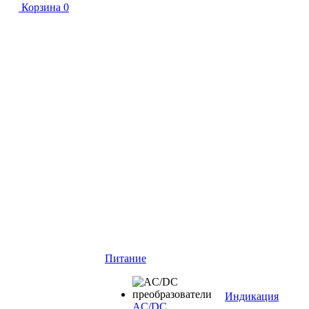
Корзина
0
Питание
Индикация
AC/DC