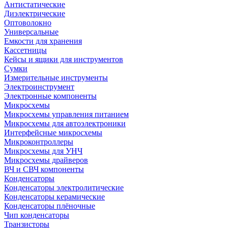
Антистатические
Диэлектрические
Оптоволокно
Универсальные
Емкости для хранения
Кассетницы
Кейсы и ящики для инструментов
Сумки
Измерительные инструменты
Электроинструмент
Электронные компоненты
Микросхемы
Микросхемы управления питанием
Микросхемы для автоэлектроники
Интерфейсные микросхемы
Микроконтроллеры
Микросхемы для УНЧ
Микросхемы драйверов
ВЧ и СВЧ компоненты
Конденсаторы
Конденсаторы электролитические
Конденсаторы керамические
Конденсаторы плёночные
Чип конденсаторы
Транзисторы