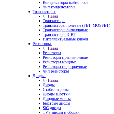
Конденсаторы плёночные
Чип конденсаторы
Транзисторы
Назад
Транзисторы
Транзисторы полевые (FET, MOSFET)
Транзисторы биполярные
Транзисторы IGBT
Интеллектуальные ключи
Резисторы
Назад
Резисторы
Резисторы прецизионные
Резисторы мощные
Резисторы подстроечные
Чип резисторы
Диоды
Назад
Диоды
Стабилитроны
Диоды Шоттки
Диодные мосты
Быстрые диоды
SiC диоды
TVS-диоды и сборки