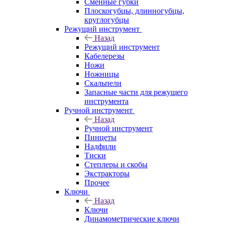
Сменные губки
Плоскогубцы, длинногубцы,
круглогубцы
Режущий инструмент
Назад
Режущий инструмент
Кабелерезы
Ножи
Ножницы
Скальпели
Запасные части для режущего
инструмента
Ручной инструмент
Назад
Ручной инструмент
Пинцеты
Надфили
Тиски
Степлеры и скобы
Экстракторы
Прочее
Ключи
Назад
Ключи
Динамометрические ключи