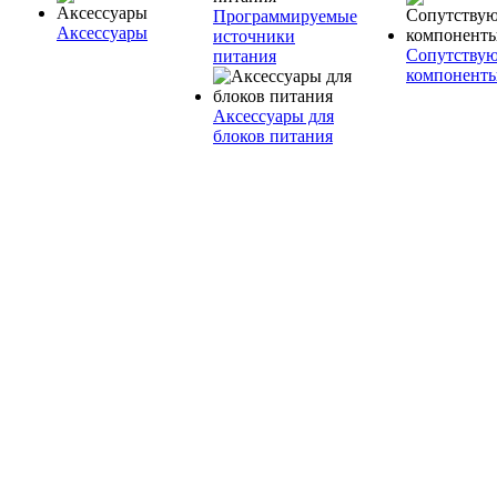
Программируемые
Аксессуары
источники
Сопутству
питания
компонент
Аксессуары для
блоков питания