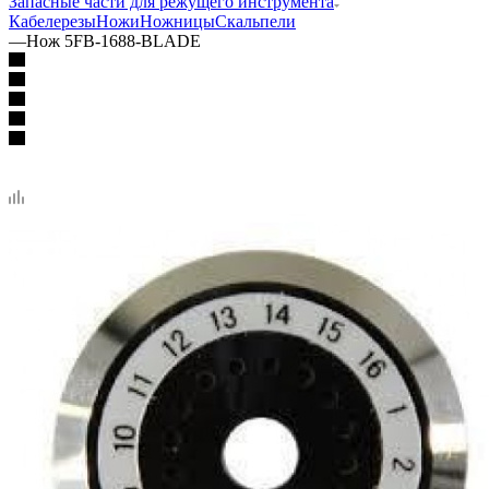
Запасные части для режущего инструмента
Кабелерезы
Ножи
Ножницы
Скальпели
—
Нож 5FB-1688-BLADE