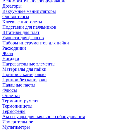
Вспомогательное оборудование
Дозаторы
Вакуумные манипуляторы
Оловоотсосы
Клеевые пистолеты
Подставки для паяльников
Штативы для плат
Емкости для флюсов
Наборы инструментов для пайки
Расходники
Жала
Насадки
Нагревательные элементы
Материалы для пайки
Припои с канифолью
Припои без канифоли
Паяльные пасты
Флюсы
Оплетки
Термоинструмент
Термопинцеты
Термофены
Аксессуары для паяльного оборудования
Измерительное
Мультиметры