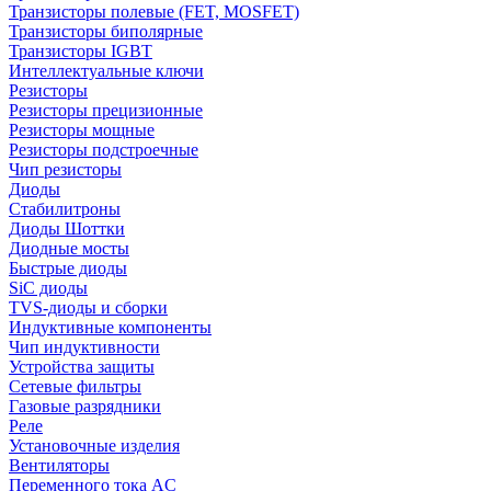
Транзисторы полевые (FET, MOSFET)
Транзисторы биполярные
Транзисторы IGBT
Интеллектуальные ключи
Резисторы
Резисторы прецизионные
Резисторы мощные
Резисторы подстроечные
Чип резисторы
Диоды
Стабилитроны
Диоды Шоттки
Диодные мосты
Быстрые диоды
SiC диоды
TVS-диоды и сборки
Индуктивные компоненты
Чип индуктивности
Устройства защиты
Сетевые фильтры
Газовые разрядники
Реле
Установочные изделия
Вентиляторы
Переменного тока AC