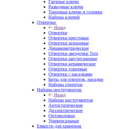
Гаечные ключи
Разводные ключи
Торцевые ключи и головки
Наборы ключей
Отвертки
Назад
Отвертки
Отвертки крестовые
Отвертки шлицевые
Динамометрические
Отвертки-звездочки Torx
Отвертки шестигранные
Отвертки керамические
Отвертки торцевые
Отвертки с насадками
Биты для отверток, насадки
Наборы отверток
Наборы инструментов
Назад
Наборы инструментов
Антистатические
Диэлектрические
Оптоволокно
Универсальные
Емкости для хранения