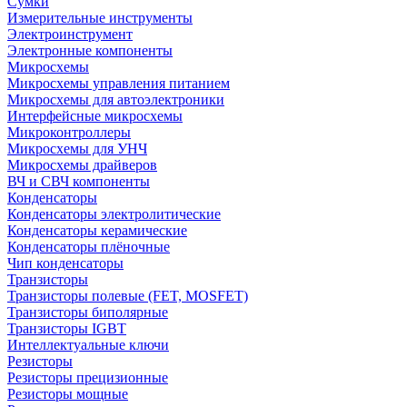
Сумки
Измерительные инструменты
Электроинструмент
Электронные компоненты
Микросхемы
Микросхемы управления питанием
Микросхемы для автоэлектроники
Интерфейсные микросхемы
Микроконтроллеры
Микросхемы для УНЧ
Микросхемы драйверов
ВЧ и СВЧ компоненты
Конденсаторы
Конденсаторы электролитические
Конденсаторы керамические
Конденсаторы плёночные
Чип конденсаторы
Транзисторы
Транзисторы полевые (FET, MOSFET)
Транзисторы биполярные
Транзисторы IGBT
Интеллектуальные ключи
Резисторы
Резисторы прецизионные
Резисторы мощные