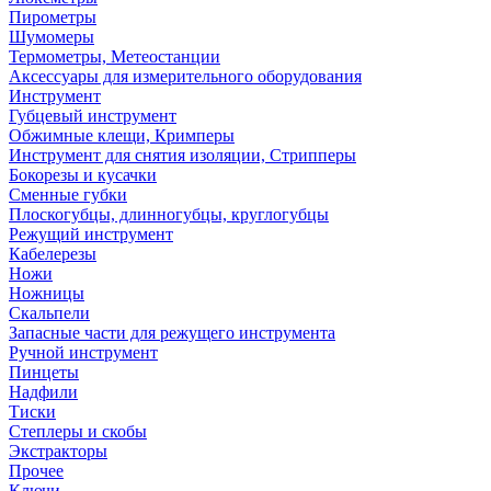
Пирометры
Шумомеры
Термометры, Метеостанции
Аксессуары для измерительного оборудования
Инструмент
Губцевый инструмент
Обжимные клещи, Кримперы
Инструмент для снятия изоляции, Стрипперы
Бокорезы и кусачки
Сменные губки
Плоскогубцы, длинногубцы, круглогубцы
Режущий инструмент
Кабелерезы
Ножи
Ножницы
Скальпели
Запасные части для режущего инструмента
Ручной инструмент
Пинцеты
Надфили
Тиски
Степлеры и скобы
Экстракторы
Прочее
Ключи