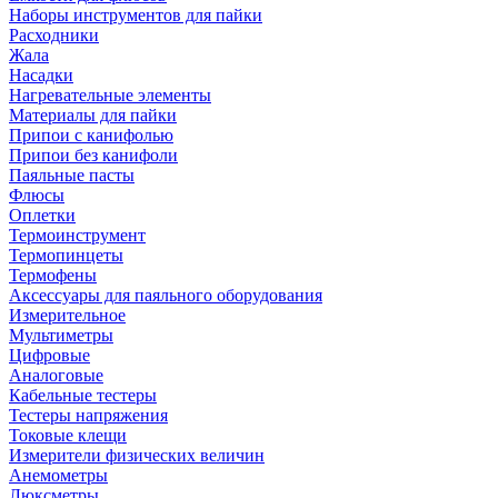
Наборы инструментов для пайки
Расходники
Жала
Насадки
Нагревательные элементы
Материалы для пайки
Припои с канифолью
Припои без канифоли
Паяльные пасты
Флюсы
Оплетки
Термоинструмент
Термопинцеты
Термофены
Аксессуары для паяльного оборудования
Измерительное
Мультиметры
Цифровые
Аналоговые
Кабельные тестеры
Тестеры напряжения
Токовые клещи
Измерители физических величин
Анемометры
Люксметры