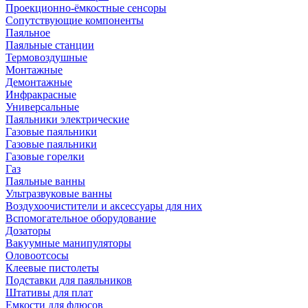
Проекционно-ёмкостные сенсоры
Сопутствующие компоненты
Паяльное
Паяльные станции
Термовоздушные
Монтажные
Демонтажные
Инфракрасные
Универсальные
Паяльники электрические
Газовые паяльники
Газовые паяльники
Газовые горелки
Газ
Паяльные ванны
Ультразвуковые ванны
Воздухоочистители и аксессуары для них
Вспомогательное оборудование
Дозаторы
Вакуумные манипуляторы
Оловоотсосы
Клеевые пистолеты
Подставки для паяльников
Штативы для плат
Емкости для флюсов