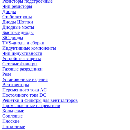
Резисторы подстроечные
Чип резисторы
Диоды
Стабилитроны
Диоды Шоттки
Диодные мосты
Быстрые диоды
SiC диоды
TVS-диоды и сборки
Индуктивные компоненты
Чип индуктивности
Устройства защиты
Сетевые фильтры
Газовые разрядники
Реле
Установочные изделия
Вентиляторы
Переменного тока AC
Постоянного тока DC
Решетки и фильтры для вентиляторов
Промышленные нагреватели
Кольцевые
Сопловые
Плоские
Патронные