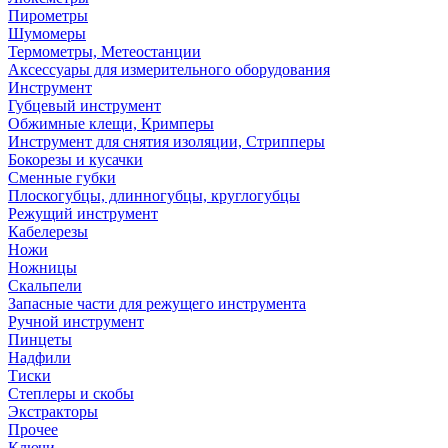
Пирометры
Шумомеры
Термометры, Метеостанции
Аксессуары для измерительного оборудования
Инструмент
Губцевый инструмент
Обжимные клещи, Кримперы
Инструмент для снятия изоляции, Стрипперы
Бокорезы и кусачки
Сменные губки
Плоскогубцы, длинногубцы, круглогубцы
Режущий инструмент
Кабелерезы
Ножи
Ножницы
Скальпели
Запасные части для режущего инструмента
Ручной инструмент
Пинцеты
Надфили
Тиски
Степлеры и скобы
Экстракторы
Прочее
Ключи