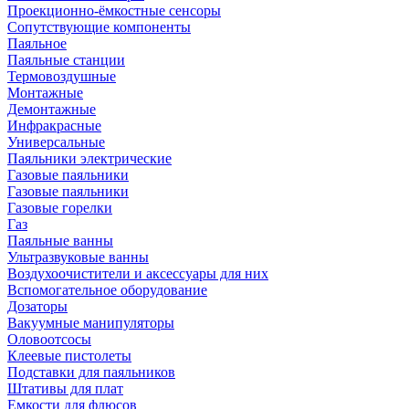
Проекционно-ёмкостные сенсоры
Сопутствующие компоненты
Паяльное
Паяльные станции
Термовоздушные
Монтажные
Демонтажные
Инфракрасные
Универсальные
Паяльники электрические
Газовые паяльники
Газовые паяльники
Газовые горелки
Газ
Паяльные ванны
Ультразвуковые ванны
Воздухоочистители и аксессуары для них
Вспомогательное оборудование
Дозаторы
Вакуумные манипуляторы
Оловоотсосы
Клеевые пистолеты
Подставки для паяльников
Штативы для плат
Емкости для флюсов