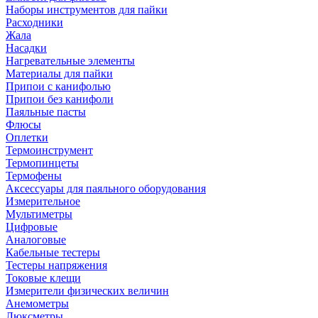
Наборы инструментов для пайки
Расходники
Жала
Насадки
Нагревательные элементы
Материалы для пайки
Припои с канифолью
Припои без канифоли
Паяльные пасты
Флюсы
Оплетки
Термоинструмент
Термопинцеты
Термофены
Аксессуары для паяльного оборудования
Измерительное
Мультиметры
Цифровые
Аналоговые
Кабельные тестеры
Тестеры напряжения
Токовые клещи
Измерители физических величин
Анемометры
Люксметры