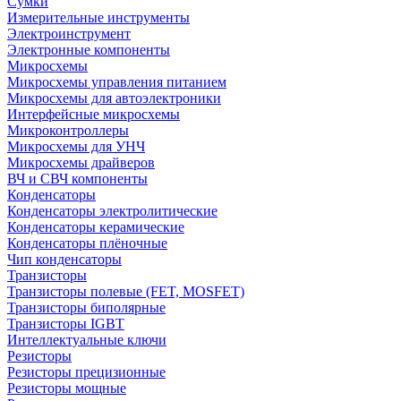
Сумки
Измерительные инструменты
Электроинструмент
Электронные компоненты
Микросхемы
Микросхемы управления питанием
Микросхемы для автоэлектроники
Интерфейсные микросхемы
Микроконтроллеры
Микросхемы для УНЧ
Микросхемы драйверов
ВЧ и СВЧ компоненты
Конденсаторы
Конденсаторы электролитические
Конденсаторы керамические
Конденсаторы плёночные
Чип конденсаторы
Транзисторы
Транзисторы полевые (FET, MOSFET)
Транзисторы биполярные
Транзисторы IGBT
Интеллектуальные ключи
Резисторы
Резисторы прецизионные
Резисторы мощные