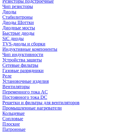
Резисторы подстроечные
Чип резисторы
Диоды
Стабилитроны
Диоды Шоттки
Диодные мосты
Быстрые диоды
SiC диоды
TVS-диоды и сборки
Индуктивные компоненты
Чип индуктивности
Устройства защиты
Сетевые фильтры
Газовые разрядники
Реле
Установочные изделия
Вентиляторы
Переменного тока AC
Постоянного тока DC
Решетки и фильтры для вентиляторов
Промышленные нагреватели
Кольцевые
Сопловые
Плоские
Патронные