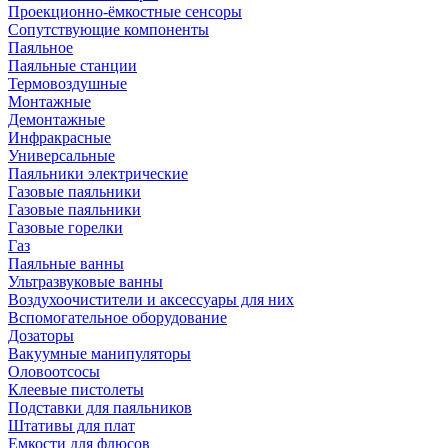
Проекционно-ёмкостные сенсоры
Сопутствующие компоненты
Паяльное
Паяльные станции
Термовоздушные
Монтажные
Демонтажные
Инфракрасные
Универсальные
Паяльники электрические
Газовые паяльники
Газовые паяльники
Газовые горелки
Газ
Паяльные ванны
Ультразвуковые ванны
Воздухоочистители и аксессуары для них
Вспомогательное оборудование
Дозаторы
Вакуумные манипуляторы
Оловоотсосы
Клеевые пистолеты
Подставки для паяльников
Штативы для плат
Емкости для флюсов