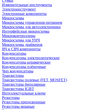
Сумки
Измерительные инструменты
Электроинструмент
Электронные компоненты
Микросхемы
Микросхемы управления питанием
Микросхемы для автоэлектроники
Интерфейсные микросхемы
Микроконтроллеры
Микросхемы для УНЧ
Микросхемы драйверов
ВЧ и СВЧ компоненты
Конденсаторы
Конденсаторы электролитические
Конденсаторы керамические
Конденсаторы плёночные
Чип конденсаторы
Транзисторы
Транзисторы полевые (FET, MOSFET)
Транзисторы биполярные
Транзисторы IGBT
Интеллектуальные ключи
Резисторы
Резисторы прецизионные
Резисторы мощные