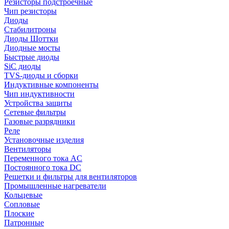
Резисторы подстроечные
Чип резисторы
Диоды
Стабилитроны
Диоды Шоттки
Диодные мосты
Быстрые диоды
SiC диоды
TVS-диоды и сборки
Индуктивные компоненты
Чип индуктивности
Устройства защиты
Сетевые фильтры
Газовые разрядники
Реле
Установочные изделия
Вентиляторы
Переменного тока AC
Постоянного тока DC
Решетки и фильтры для вентиляторов
Промышленные нагреватели
Кольцевые
Сопловые
Плоские
Патронные