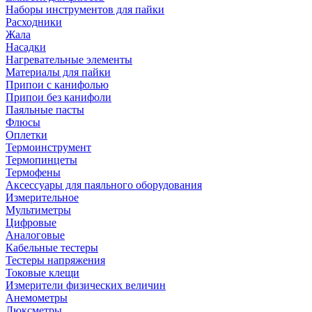
Наборы инструментов для пайки
Расходники
Жала
Насадки
Нагревательные элементы
Материалы для пайки
Припои с канифолью
Припои без канифоли
Паяльные пасты
Флюсы
Оплетки
Термоинструмент
Термопинцеты
Термофены
Аксессуары для паяльного оборудования
Измерительное
Мультиметры
Цифровые
Аналоговые
Кабельные тестеры
Тестеры напряжения
Токовые клещи
Измерители физических величин
Анемометры
Люксметры