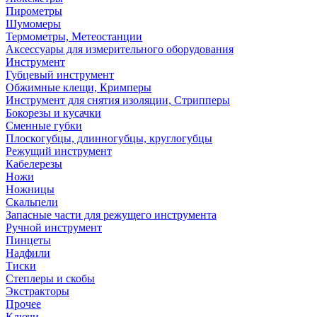
Пирометры
Шумомеры
Термометры, Метеостанции
Аксессуары для измерительного оборудования
Инструмент
Губцевый инструмент
Обжимные клещи, Кримперы
Инструмент для снятия изоляции, Стрипперы
Бокорезы и кусачки
Сменные губки
Плоскогубцы, длинногубцы, круглогубцы
Режущий инструмент
Кабелерезы
Ножи
Ножницы
Скальпели
Запасные части для режущего инструмента
Ручной инструмент
Пинцеты
Надфили
Тиски
Степлеры и скобы
Экстракторы
Прочее
Ключи