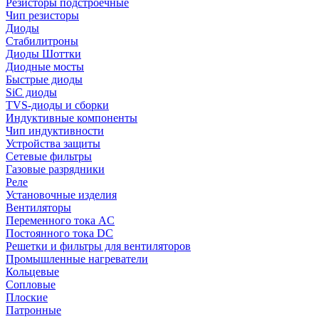
Резисторы подстроечные
Чип резисторы
Диоды
Стабилитроны
Диоды Шоттки
Диодные мосты
Быстрые диоды
SiC диоды
TVS-диоды и сборки
Индуктивные компоненты
Чип индуктивности
Устройства защиты
Сетевые фильтры
Газовые разрядники
Реле
Установочные изделия
Вентиляторы
Переменного тока AC
Постоянного тока DC
Решетки и фильтры для вентиляторов
Промышленные нагреватели
Кольцевые
Сопловые
Плоские
Патронные