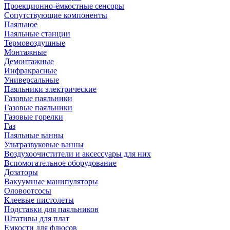
Проекционно-ёмкостные сенсоры
Сопутствующие компоненты
Паяльное
Паяльные станции
Термовоздушные
Монтажные
Демонтажные
Инфракрасные
Универсальные
Паяльники электрические
Газовые паяльники
Газовые паяльники
Газовые горелки
Газ
Паяльные ванны
Ультразвуковые ванны
Воздухоочистители и аксессуары для них
Вспомогательное оборудование
Дозаторы
Вакуумные манипуляторы
Оловоотсосы
Клеевые пистолеты
Подставки для паяльников
Штативы для плат
Емкости для флюсов