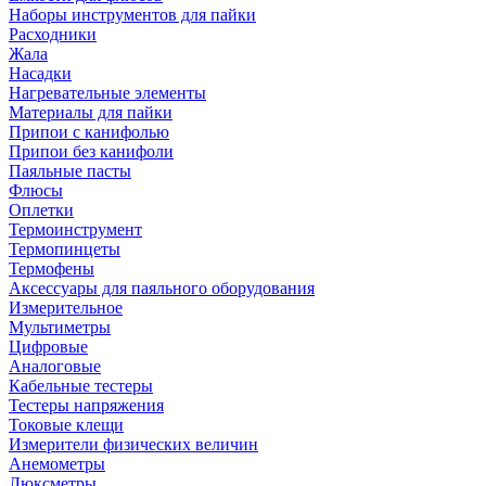
Наборы инструментов для пайки
Расходники
Жала
Насадки
Нагревательные элементы
Материалы для пайки
Припои с канифолью
Припои без канифоли
Паяльные пасты
Флюсы
Оплетки
Термоинструмент
Термопинцеты
Термофены
Аксессуары для паяльного оборудования
Измерительное
Мультиметры
Цифровые
Аналоговые
Кабельные тестеры
Тестеры напряжения
Токовые клещи
Измерители физических величин
Анемометры
Люксметры