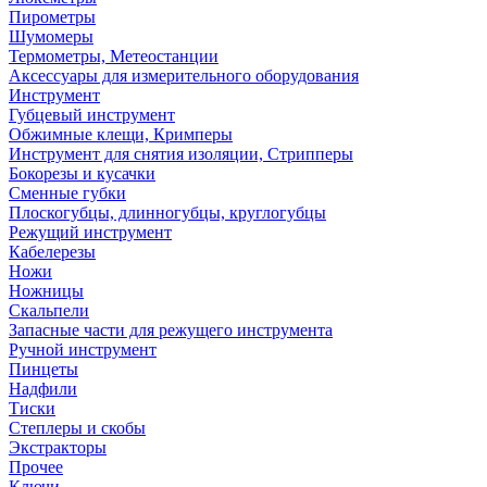
Пирометры
Шумомеры
Термометры, Метеостанции
Аксессуары для измерительного оборудования
Инструмент
Губцевый инструмент
Обжимные клещи, Кримперы
Инструмент для снятия изоляции, Стрипперы
Бокорезы и кусачки
Сменные губки
Плоскогубцы, длинногубцы, круглогубцы
Режущий инструмент
Кабелерезы
Ножи
Ножницы
Скальпели
Запасные части для режущего инструмента
Ручной инструмент
Пинцеты
Надфили
Тиски
Степлеры и скобы
Экстракторы
Прочее
Ключи