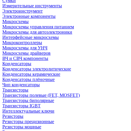
Сумки
Измерительные инструменты
Электроинструмент
Электронные компоненты
Микросхемы
Микросхемы управления питанием
Микросхемы для автоэлектроники
Интерфейсные микросхемы
Микроконтроллеры
Микросхемы для УНЧ
Микросхемы драйверов
ВЧ и СВЧ компоненты
Конденсаторы
Конденсаторы электролитические
Конденсаторы керамические
Конденсаторы плёночные
Чип конденсаторы
Транзисторы
Транзисторы полевые (FET, MOSFET)
Транзисторы биполярные
Транзисторы IGBT
Интеллектуальные ключи
Резисторы
Резисторы прецизионные
Резисторы мощные