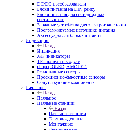
DC/DC преобразователи
Блоки питания на DIN-рейку
Блоки питания для светодиодных
светильников
Зарядные устройства для электротранспорта
Программируемые источники питания
Аксессуары для блоков питания
Индикация
Назад
Индикация
ЖК индикаторы
TFT панели и модули
ePaper, OLED, AMOLED
Резистивные сенсоры
Проекционно-ёмкостные сенсоры
Сопутствующие компоненты
Паяльное
Назад
Паяльное
Паяльные станции
Назад
Паяльные станции
Термовоздушные
Монтажные
Демонтажные