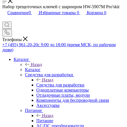
Набор трещоточных ключей с шарниром HW-5907M Pro'skit
Сравнение
0
Избранные товары
0
Корзина
0
Телефоны
+7 (495) 961-20-20
с 9:00 до 18:00 (время МСК, по рабочим
дням)
Каталог
Назад
Каталог
Средства для разработки
Назад
Средства для разработки
Одноплатные компьютеры
Отладочные платы, модули
Компоненты для беспроводной связи
Аксессуары
Питание
Назад
Питание
AC/DC преобразователи