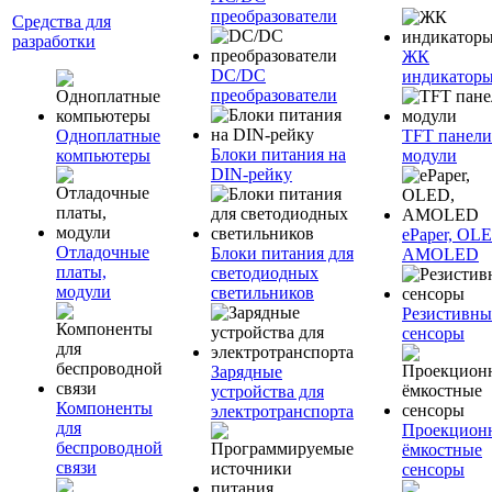
преобразователи
Средства для
разработки
ЖК
DC/DC
индикатор
преобразователи
Одноплатные
TFT панели
Блоки питания на
компьютеры
модули
DIN-рейку
ePaper, OL
Отладочные
Блоки питания для
AMOLED
платы,
светодиодных
модули
светильников
Резистивны
сенсоры
Зарядные
устройства для
Компоненты
электротранспорта
для
Проекцион
беспроводной
ёмкостные
связи
сенсоры