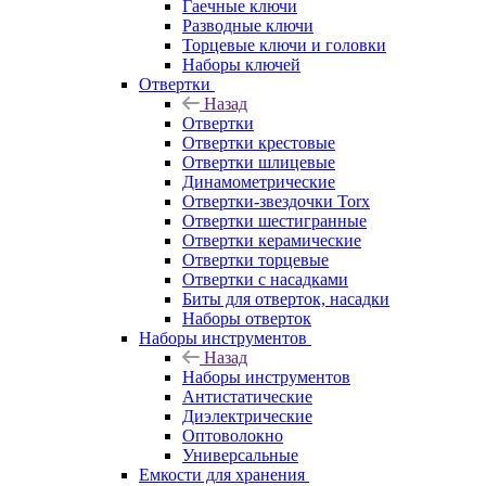
Гаечные ключи
Разводные ключи
Торцевые ключи и головки
Наборы ключей
Отвертки
Назад
Отвертки
Отвертки крестовые
Отвертки шлицевые
Динамометрические
Отвертки-звездочки Torx
Отвертки шестигранные
Отвертки керамические
Отвертки торцевые
Отвертки с насадками
Биты для отверток, насадки
Наборы отверток
Наборы инструментов
Назад
Наборы инструментов
Антистатические
Диэлектрические
Оптоволокно
Универсальные
Емкости для хранения