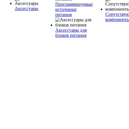
Программируемые
Аксессуары
источники
Сопутству
питания
компонент
Аксессуары для
блоков питания