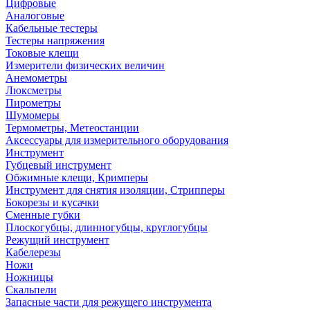
Цифровые
Аналоговые
Кабельные тестеры
Тестеры напряжения
Токовые клещи
Измерители физических величин
Анемометры
Люксметры
Пирометры
Шумомеры
Термометры, Метеостанции
Аксессуары для измерительного оборудования
Инструмент
Губцевый инструмент
Обжимные клещи, Кримперы
Инструмент для снятия изоляции, Стрипперы
Бокорезы и кусачки
Сменные губки
Плоскогубцы, длинногубцы, круглогубцы
Режущий инструмент
Кабелерезы
Ножи
Ножницы
Скальпели
Запасные части для режущего инструмента