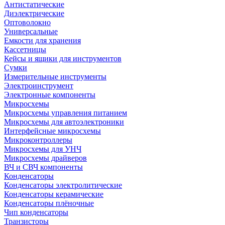
Антистатические
Диэлектрические
Оптоволокно
Универсальные
Емкости для хранения
Кассетницы
Кейсы и ящики для инструментов
Сумки
Измерительные инструменты
Электроинструмент
Электронные компоненты
Микросхемы
Микросхемы управления питанием
Микросхемы для автоэлектроники
Интерфейсные микросхемы
Микроконтроллеры
Микросхемы для УНЧ
Микросхемы драйверов
ВЧ и СВЧ компоненты
Конденсаторы
Конденсаторы электролитические
Конденсаторы керамические
Конденсаторы плёночные
Чип конденсаторы
Транзисторы