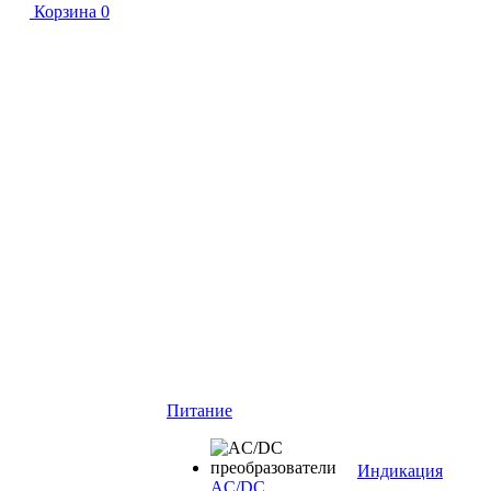
Корзина
0
Питание
Индикация
AC/DC