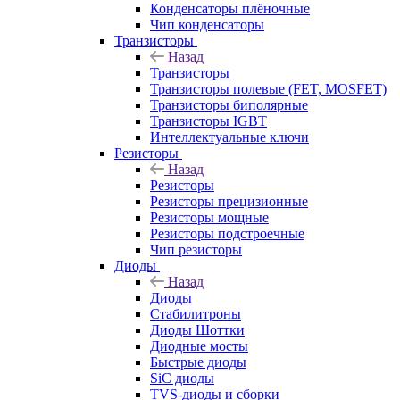
Конденсаторы плёночные
Чип конденсаторы
Транзисторы
Назад
Транзисторы
Транзисторы полевые (FET, MOSFET)
Транзисторы биполярные
Транзисторы IGBT
Интеллектуальные ключи
Резисторы
Назад
Резисторы
Резисторы прецизионные
Резисторы мощные
Резисторы подстроечные
Чип резисторы
Диоды
Назад
Диоды
Стабилитроны
Диоды Шоттки
Диодные мосты
Быстрые диоды
SiC диоды
TVS-диоды и сборки