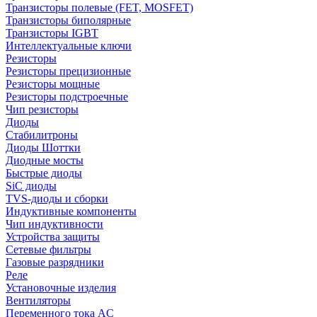
Транзисторы полевые (FET, MOSFET)
Транзисторы биполярные
Транзисторы IGBT
Интеллектуальные ключи
Резисторы
Резисторы прецизионные
Резисторы мощные
Резисторы подстроечные
Чип резисторы
Диоды
Стабилитроны
Диоды Шоттки
Диодные мосты
Быстрые диоды
SiC диоды
TVS-диоды и сборки
Индуктивные компоненты
Чип индуктивности
Устройства защиты
Сетевые фильтры
Газовые разрядники
Реле
Установочные изделия
Вентиляторы
Переменного тока AC