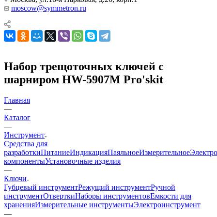
moscow@symmetron.ru
Набор трещоточных ключей с
шарниром HW-5907M Pro'skit
Главная
—
Каталог
—
Инструмент
Средства для
разработки
Питание
Индикация
Паяльное
Измерительное
Электр
компоненты
Установочные изделия
—
Ключи
Губцевый инструмент
Режущий инструмент
Ручной
инструмент
Отвертки
Наборы инструментов
Емкости для
хранения
Измерительные инструменты
Электроинструмент
—