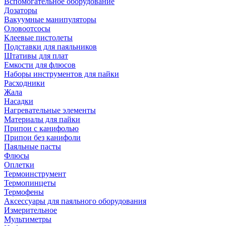
Вспомогательное оборудование
Дозаторы
Вакуумные манипуляторы
Оловоотсосы
Клеевые пистолеты
Подставки для паяльников
Штативы для плат
Емкости для флюсов
Наборы инструментов для пайки
Расходники
Жала
Насадки
Нагревательные элементы
Материалы для пайки
Припои с канифолью
Припои без канифоли
Паяльные пасты
Флюсы
Оплетки
Термоинструмент
Термопинцеты
Термофены
Аксессуары для паяльного оборудования
Измерительное
Мультиметры