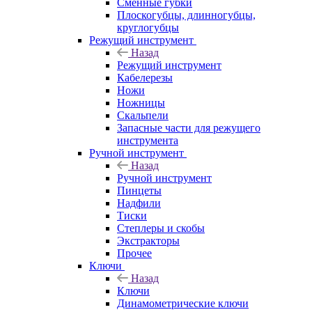
Сменные губки
Плоскогубцы, длинногубцы,
круглогубцы
Режущий инструмент
Назад
Режущий инструмент
Кабелерезы
Ножи
Ножницы
Скальпели
Запасные части для режущего
инструмента
Ручной инструмент
Назад
Ручной инструмент
Пинцеты
Надфили
Тиски
Степлеры и скобы
Экстракторы
Прочее
Ключи
Назад
Ключи
Динамометрические ключи