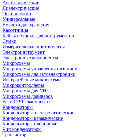
Антистатические
Диэлектрические
Оптоволокно
Универсальные
Емкости для хранения
Кассетницы
Кейсы и ящики для инструментов
Сумки
Измерительные инструменты
Электроинструмент
Электронные компоненты
Микросхемы
Микросхемы управления питанием
Микросхемы для автоэлектроники
Интерфейсные микросхемы
Микроконтроллеры
Микросхемы для УНЧ
Микросхемы драйверов
ВЧ и СВЧ компоненты
Конденсаторы
Конденсаторы электролитические
Конденсаторы керамические
Конденсаторы плёночные
Чип конденсаторы
Транзисторы