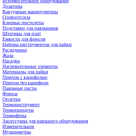
Вспомогательное оборудование
Дозаторы
Вакуумные манипуляторы
Оловоотсосы
Клеевые пистолеты
Подставки для паяльников
Штативы для плат
Емкости для флюсов
Наборы инструментов для пайки
Расходники
Жала
Насадки
Нагревательные элементы
Материалы для пайки
Припои с канифолью
Припои без канифоли
Паяльные пасты
Флюсы
Оплетки
Термоинструмент
Термопинцеты
Термофены
Аксессуары для паяльного оборудования
Измерительное
Мультиметры