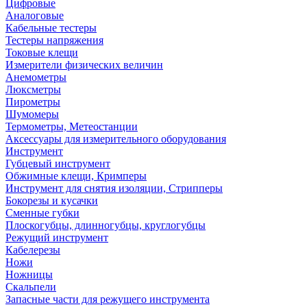
Цифровые
Аналоговые
Кабельные тестеры
Тестеры напряжения
Токовые клещи
Измерители физических величин
Анемометры
Люксметры
Пирометры
Шумомеры
Термометры, Метеостанции
Аксессуары для измерительного оборудования
Инструмент
Губцевый инструмент
Обжимные клещи, Кримперы
Инструмент для снятия изоляции, Стрипперы
Бокорезы и кусачки
Сменные губки
Плоскогубцы, длинногубцы, круглогубцы
Режущий инструмент
Кабелерезы
Ножи
Ножницы
Скальпели
Запасные части для режущего инструмента