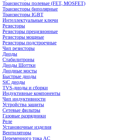
Транзисторы полевые (FET, MOSFET)
Транзисторы биполярные
Транзисторы IGBT
Интеллектуальные ключи
Резисторы
Резисторы прецизионные
Резисторы мощные
Резисторы подстроечные
Чип резисторы
Диоды
Стабилитроны
Диоды Шоттки
Диодные мосты
Быстрые диоды
SiC диоды
TVS-диоды и сборки
Индуктивные компоненты
Чип индуктивности
Устройства защиты
Сетевые фильтры
Газовые разрядники
Реле
Установочные изделия
Вентиляторы
Переменного тока AC