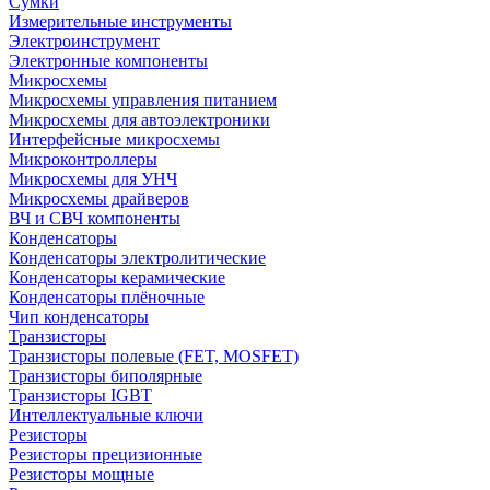
Сумки
Измерительные инструменты
Электроинструмент
Электронные компоненты
Микросхемы
Микросхемы управления питанием
Микросхемы для автоэлектроники
Интерфейсные микросхемы
Микроконтроллеры
Микросхемы для УНЧ
Микросхемы драйверов
ВЧ и СВЧ компоненты
Конденсаторы
Конденсаторы электролитические
Конденсаторы керамические
Конденсаторы плёночные
Чип конденсаторы
Транзисторы
Транзисторы полевые (FET, MOSFET)
Транзисторы биполярные
Транзисторы IGBT
Интеллектуальные ключи
Резисторы
Резисторы прецизионные
Резисторы мощные