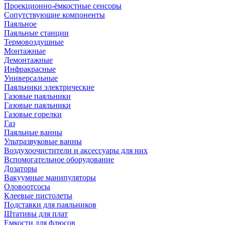
Проекционно-ёмкостные сенсоры
Сопутствующие компоненты
Паяльное
Паяльные станции
Термовоздушные
Монтажные
Демонтажные
Инфракрасные
Универсальные
Паяльники электрические
Газовые паяльники
Газовые паяльники
Газовые горелки
Газ
Паяльные ванны
Ультразвуковые ванны
Воздухоочистители и аксессуары для них
Вспомогательное оборудование
Дозаторы
Вакуумные манипуляторы
Оловоотсосы
Клеевые пистолеты
Подставки для паяльников
Штативы для плат
Емкости для флюсов