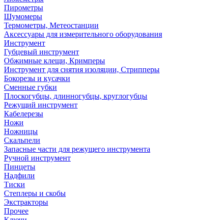
Пирометры
Шумомеры
Термометры, Метеостанции
Аксессуары для измерительного оборудования
Инструмент
Губцевый инструмент
Обжимные клещи, Кримперы
Инструмент для снятия изоляции, Стрипперы
Бокорезы и кусачки
Сменные губки
Плоскогубцы, длинногубцы, круглогубцы
Режущий инструмент
Кабелерезы
Ножи
Ножницы
Скальпели
Запасные части для режущего инструмента
Ручной инструмент
Пинцеты
Надфили
Тиски
Степлеры и скобы
Экстракторы
Прочее
Ключи