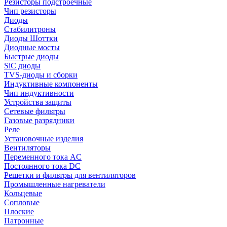
Резисторы подстроечные
Чип резисторы
Диоды
Стабилитроны
Диоды Шоттки
Диодные мосты
Быстрые диоды
SiC диоды
TVS-диоды и сборки
Индуктивные компоненты
Чип индуктивности
Устройства защиты
Сетевые фильтры
Газовые разрядники
Реле
Установочные изделия
Вентиляторы
Переменного тока AC
Постоянного тока DC
Решетки и фильтры для вентиляторов
Промышленные нагреватели
Кольцевые
Сопловые
Плоские
Патронные