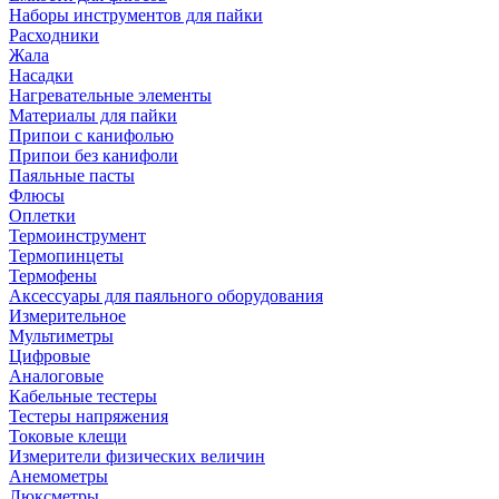
Наборы инструментов для пайки
Расходники
Жала
Насадки
Нагревательные элементы
Материалы для пайки
Припои с канифолью
Припои без канифоли
Паяльные пасты
Флюсы
Оплетки
Термоинструмент
Термопинцеты
Термофены
Аксессуары для паяльного оборудования
Измерительное
Мультиметры
Цифровые
Аналоговые
Кабельные тестеры
Тестеры напряжения
Токовые клещи
Измерители физических величин
Анемометры
Люксметры