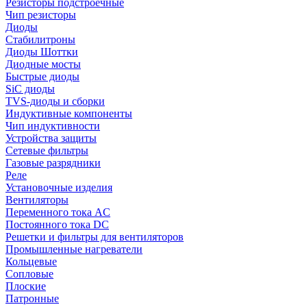
Резисторы подстроечные
Чип резисторы
Диоды
Стабилитроны
Диоды Шоттки
Диодные мосты
Быстрые диоды
SiC диоды
TVS-диоды и сборки
Индуктивные компоненты
Чип индуктивности
Устройства защиты
Сетевые фильтры
Газовые разрядники
Реле
Установочные изделия
Вентиляторы
Переменного тока AC
Постоянного тока DC
Решетки и фильтры для вентиляторов
Промышленные нагреватели
Кольцевые
Сопловые
Плоские
Патронные