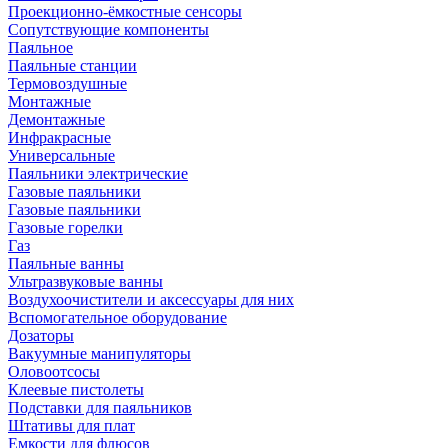
Проекционно-ёмкостные сенсоры
Сопутствующие компоненты
Паяльное
Паяльные станции
Термовоздушные
Монтажные
Демонтажные
Инфракрасные
Универсальные
Паяльники электрические
Газовые паяльники
Газовые паяльники
Газовые горелки
Газ
Паяльные ванны
Ультразвуковые ванны
Воздухоочистители и аксессуары для них
Вспомогательное оборудование
Дозаторы
Вакуумные манипуляторы
Оловоотсосы
Клеевые пистолеты
Подставки для паяльников
Штативы для плат
Емкости для флюсов