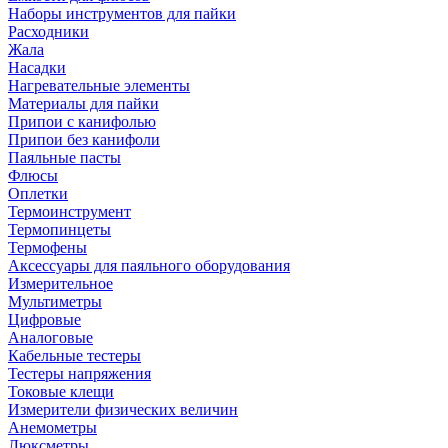
Наборы инструментов для пайки
Расходники
Жала
Насадки
Нагревательные элементы
Материалы для пайки
Припои с канифолью
Припои без канифоли
Паяльные пасты
Флюсы
Оплетки
Термоинструмент
Термопинцеты
Термофены
Аксессуары для паяльного оборудования
Измерительное
Мультиметры
Цифровые
Аналоговые
Кабельные тестеры
Тестеры напряжения
Токовые клещи
Измерители физических величин
Анемометры
Люксметры