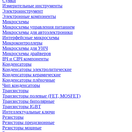
Сумки
Измерительные инструменты
Электроинструмент
Электронные компоненты
Микросхемы
Микросхемы управления питанием
Микросхемы для автоэлектроники
Интерфейсные микросхемы
Микроконтроллеры
Микросхемы для УНЧ
Микросхемы драйверов
ВЧ и СВЧ компоненты
Конденсаторы
Конденсаторы электролитические
Конденсаторы керамические
Конденсаторы плёночные
Чип конденсаторы
Транзисторы
Транзисторы полевые (FET, MOSFET)
Транзисторы биполярные
Транзисторы IGBT
Интеллектуальные ключи
Резисторы
Резисторы прецизионные
Резисторы мощные