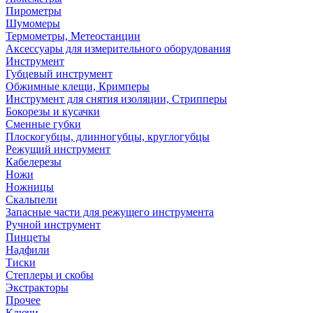
Пирометры
Шумомеры
Термометры, Метеостанции
Аксессуары для измерительного оборудования
Инструмент
Губцевый инструмент
Обжимные клещи, Кримперы
Инструмент для снятия изоляции, Стрипперы
Бокорезы и кусачки
Сменные губки
Плоскогубцы, длинногубцы, круглогубцы
Режущий инструмент
Кабелерезы
Ножи
Ножницы
Скальпели
Запасные части для режущего инструмента
Ручной инструмент
Пинцеты
Надфили
Тиски
Степлеры и скобы
Экстракторы
Прочее
Ключи