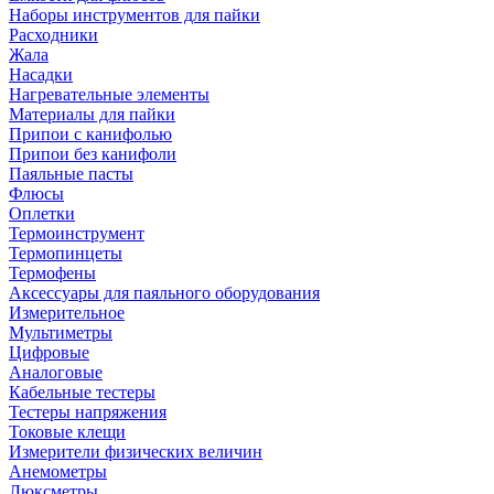
Наборы инструментов для пайки
Расходники
Жала
Насадки
Нагревательные элементы
Материалы для пайки
Припои с канифолью
Припои без канифоли
Паяльные пасты
Флюсы
Оплетки
Термоинструмент
Термопинцеты
Термофены
Аксессуары для паяльного оборудования
Измерительное
Мультиметры
Цифровые
Аналоговые
Кабельные тестеры
Тестеры напряжения
Токовые клещи
Измерители физических величин
Анемометры
Люксметры