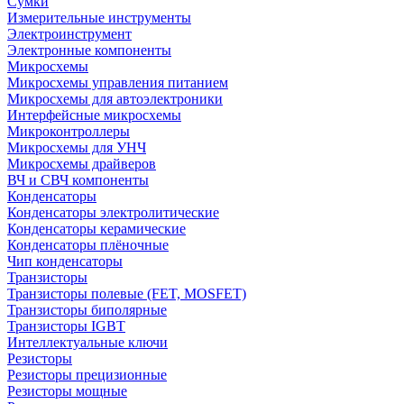
Сумки
Измерительные инструменты
Электроинструмент
Электронные компоненты
Микросхемы
Микросхемы управления питанием
Микросхемы для автоэлектроники
Интерфейсные микросхемы
Микроконтроллеры
Микросхемы для УНЧ
Микросхемы драйверов
ВЧ и СВЧ компоненты
Конденсаторы
Конденсаторы электролитические
Конденсаторы керамические
Конденсаторы плёночные
Чип конденсаторы
Транзисторы
Транзисторы полевые (FET, MOSFET)
Транзисторы биполярные
Транзисторы IGBT
Интеллектуальные ключи
Резисторы
Резисторы прецизионные
Резисторы мощные