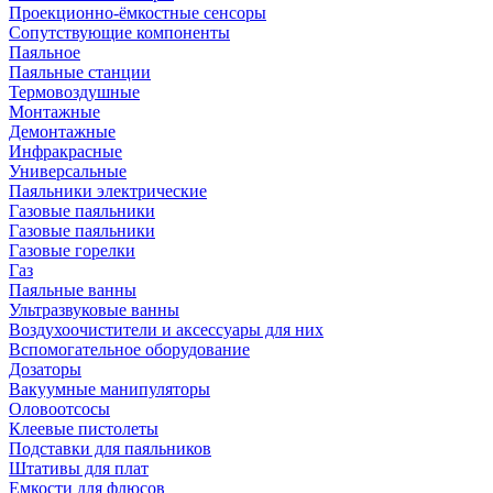
Проекционно-ёмкостные сенсоры
Сопутствующие компоненты
Паяльное
Паяльные станции
Термовоздушные
Монтажные
Демонтажные
Инфракрасные
Универсальные
Паяльники электрические
Газовые паяльники
Газовые паяльники
Газовые горелки
Газ
Паяльные ванны
Ультразвуковые ванны
Воздухоочистители и аксессуары для них
Вспомогательное оборудование
Дозаторы
Вакуумные манипуляторы
Оловоотсосы
Клеевые пистолеты
Подставки для паяльников
Штативы для плат
Емкости для флюсов