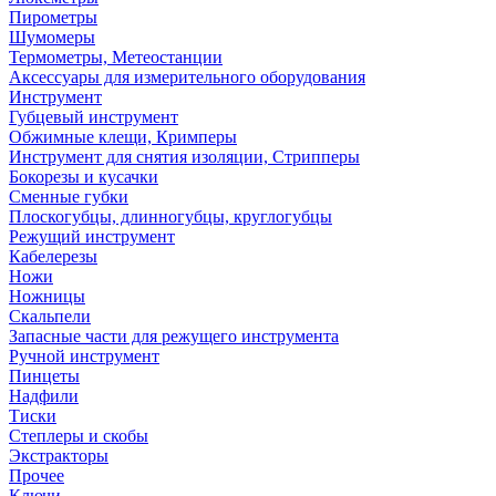
Пирометры
Шумомеры
Термометры, Метеостанции
Аксессуары для измерительного оборудования
Инструмент
Губцевый инструмент
Обжимные клещи, Кримперы
Инструмент для снятия изоляции, Стрипперы
Бокорезы и кусачки
Сменные губки
Плоскогубцы, длинногубцы, круглогубцы
Режущий инструмент
Кабелерезы
Ножи
Ножницы
Скальпели
Запасные части для режущего инструмента
Ручной инструмент
Пинцеты
Надфили
Тиски
Степлеры и скобы
Экстракторы
Прочее
Ключи