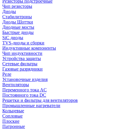
Резисторы подстроечные
Чип резисторы
Диоды
Стабилитроны
Диоды Шоттки
Диодные мосты
Быстрые диоды
SiC диоды
TVS-диоды и сборки
Индуктивные компоненты
Чип индуктивности
Устройства защиты
Сетевые фильтры
Газовые разрядники
Реле
Установочные изделия
Вентиляторы
Переменного тока AC
Постоянного тока DC
Решетки и фильтры для вентиляторов
Промышленные нагреватели
Кольцевые
Сопловые
Плоские
Патронные