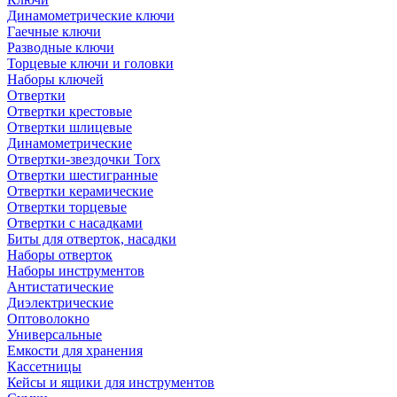
Динамометрические ключи
Гаечные ключи
Разводные ключи
Торцевые ключи и головки
Наборы ключей
Отвертки
Отвертки крестовые
Отвертки шлицевые
Динамометрические
Отвертки-звездочки Torx
Отвертки шестигранные
Отвертки керамические
Отвертки торцевые
Отвертки с насадками
Биты для отверток, насадки
Наборы отверток
Наборы инструментов
Антистатические
Диэлектрические
Оптоволокно
Универсальные
Емкости для хранения
Кассетницы
Кейсы и ящики для инструментов