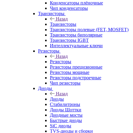
Конденсаторы плёночные
Чип конденсаторы
Транзисторы
Назад
Транзисторы
Транзисторы полевые (FET, MOSFET)
Транзисторы биполярные
Транзисторы IGBT
Интеллектуальные ключи
Резисторы
Назад
Резисторы
Резисторы прецизионные
Резисторы мощные
Резисторы подстроечные
Чип резисторы
Диоды
Назад
Диоды
Стабилитроны
Диоды Шоттки
Диодные мосты
Быстрые диоды
SiC диоды
TVS-диоды и сборки