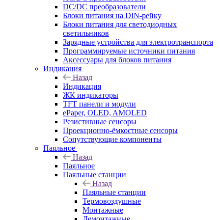
DC/DC преобразователи
Блоки питания на DIN-рейку
Блоки питания для светодиодных
светильников
Зарядные устройства для электротранспорта
Программируемые источники питания
Аксессуары для блоков питания
Индикация
Назад
Индикация
ЖК индикаторы
TFT панели и модули
ePaper, OLED, AMOLED
Резистивные сенсоры
Проекционно-ёмкостные сенсоры
Сопутствующие компоненты
Паяльное
Назад
Паяльное
Паяльные станции
Назад
Паяльные станции
Термовоздушные
Монтажные
Демонтажные