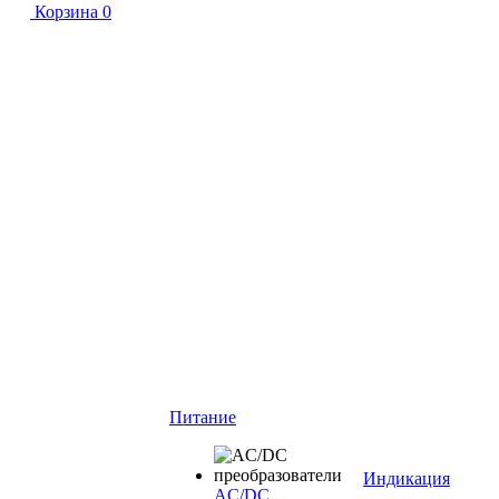
Корзина
0
Питание
Индикация
AC/DC