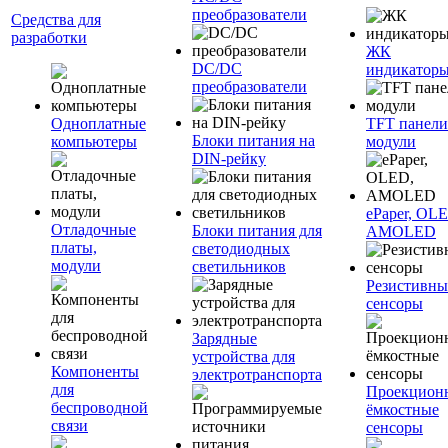
преобразователи
Средства для
разработки
ЖК
DC/DC
индикатор
преобразователи
Одноплатные
TFT панели
Блоки питания на
компьютеры
модули
DIN-рейку
ePaper, OL
Отладочные
Блоки питания для
AMOLED
платы,
светодиодных
модули
светильников
Резистивны
сенсоры
Зарядные
устройства для
Компоненты
электротранспорта
для
Проекцион
беспроводной
ёмкостные
связи
сенсоры