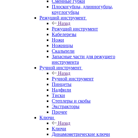
Сменные губки
Плоскогубцы, длинногубцы,
круглогубцы
Режущий инструмент
Назад
Режущий инструмент
Кабелерезы
Ножи
Ножницы
Скальпели
Запасные части для режущего
инструмента
Ручной инструмент
Назад
Ручной инструмент
Пинцеты
Надфили
Тиски
Степлеры и скобы
Экстракторы
Прочее
Ключи
Назад
Ключи
Динамометрические ключи