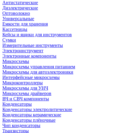
Антистатические
Диэлектрические
Оптоволокно
Универсальные
Емкости для хранения
Кассетницы
Кейсы и ящики для инструментов
Сумки
Измерительные инструменты
Электроинструмент
Электронные компоненты
Микросхемы
Микросхемы управления питанием
Микросхемы для автоэлектроники
Интерфейсные микросхемы
Микроконтроллеры
Микросхемы для УНЧ
Микросхемы драйверов
ВЧ и СВЧ компоненты
Конденсаторы
Конденсаторы электролитические
Конденсаторы керамические
Конденсаторы плёночные
Чип конденсаторы
Транзисторы