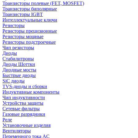
Транзисторы полевые (FET, MOSFET)
Транзисторы биполярные
Транзисторы IGBT
Интеллектуальные ключи
Резисторы
Резисторы прецизионные
Резисторы мощные
Резисторы подстроечные
Чип резисторы
Диоды
Стабилитроны
Диоды Шоттки
Диодные мосты
Быстрые диоды
SiC диоды
TVS-диоды и сборки
Индуктивные компоненты
Чип индуктивности
Устройства защиты
Сетевые фильтры
Газовые разрядники
Реле
Установочные изделия
Вентиляторы
Переменного тока AC