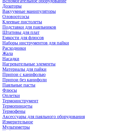
Вспомогательное оборудование
Дозаторы
Вакуумные манипуляторы
Оловоотсосы
Клеевые пистолеты
Подставки для паяльников
Штативы для плат
Емкости для флюсов
Наборы инструментов для пайки
Расходники
Жала
Насадки
Нагревательные элементы
Материалы для пайки
Припои с канифолью
Припои без канифоли
Паяльные пасты
Флюсы
Оплетки
Термоинструмент
Термопинцеты
Термофены
Аксессуары для паяльного оборудования
Измерительное
Мультиметры