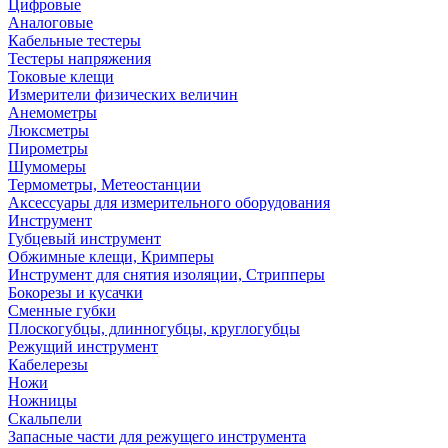
Цифровые
Аналоговые
Кабельные тестеры
Тестеры напряжения
Токовые клещи
Измерители физических величин
Анемометры
Люксметры
Пирометры
Шумомеры
Термометры, Метеостанции
Аксессуары для измерительного оборудования
Инструмент
Губцевый инструмент
Обжимные клещи, Кримперы
Инструмент для снятия изоляции, Стрипперы
Бокорезы и кусачки
Сменные губки
Плоскогубцы, длинногубцы, круглогубцы
Режущий инструмент
Кабелерезы
Ножи
Ножницы
Скальпели
Запасные части для режущего инструмента