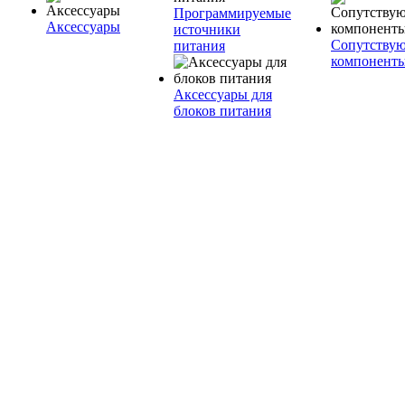
Программируемые
Аксессуары
источники
Сопутству
питания
компонент
Аксессуары для
блоков питания