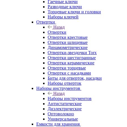
Гаечные ключи
Разводные ключи
Торцевые ключи и головки
Наборы ключей
Отвертки
Назад
Отвертки
Отвертки крестовые
Отвертки шлицевые
Динамометрические
Отвертки-звездочки Torx
Отвертки шестигранные
Отвертки керамические
Отвертки торцевые
Отвертки с насадками
Биты для отверток, насадки
Наборы отверток
Наборы инструментов
Назад
Наборы инструментов
Антистатические
Диэлектрические
Оптоволокно
Универсальные
Емкости для хранения