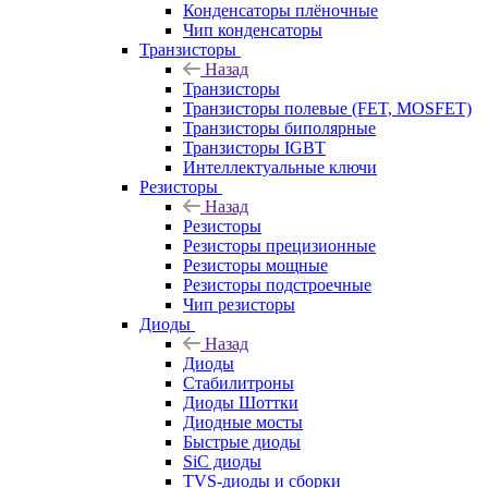
Конденсаторы плёночные
Чип конденсаторы
Транзисторы
Назад
Транзисторы
Транзисторы полевые (FET, MOSFET)
Транзисторы биполярные
Транзисторы IGBT
Интеллектуальные ключи
Резисторы
Назад
Резисторы
Резисторы прецизионные
Резисторы мощные
Резисторы подстроечные
Чип резисторы
Диоды
Назад
Диоды
Стабилитроны
Диоды Шоттки
Диодные мосты
Быстрые диоды
SiC диоды
TVS-диоды и сборки