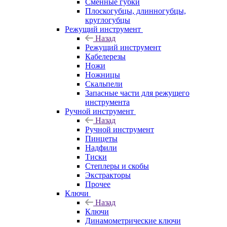
Сменные губки
Плоскогубцы, длинногубцы,
круглогубцы
Режущий инструмент
Назад
Режущий инструмент
Кабелерезы
Ножи
Ножницы
Скальпели
Запасные части для режущего
инструмента
Ручной инструмент
Назад
Ручной инструмент
Пинцеты
Надфили
Тиски
Степлеры и скобы
Экстракторы
Прочее
Ключи
Назад
Ключи
Динамометрические ключи