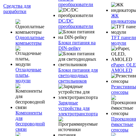
преобразователи
Средства для
разработки
ЖК
DC/DC
индикатор
преобразователи
Одноплатные
TFT панели
Блоки питания на
компьютеры
модули
DIN-рейку
ePaper, OL
Отладочные
Блоки питания для
AMOLED
платы,
светодиодных
модули
светильников
Резистивны
сенсоры
Зарядные
устройства для
Компоненты
электротранспорта
для
Проекцион
беспроводной
ёмкостные
связи
сенсоры