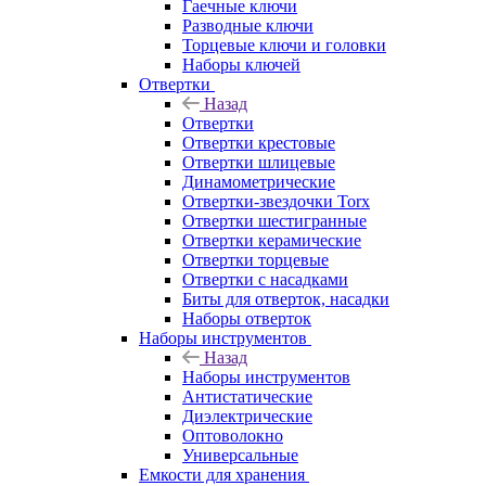
Гаечные ключи
Разводные ключи
Торцевые ключи и головки
Наборы ключей
Отвертки
Назад
Отвертки
Отвертки крестовые
Отвертки шлицевые
Динамометрические
Отвертки-звездочки Torx
Отвертки шестигранные
Отвертки керамические
Отвертки торцевые
Отвертки с насадками
Биты для отверток, насадки
Наборы отверток
Наборы инструментов
Назад
Наборы инструментов
Антистатические
Диэлектрические
Оптоволокно
Универсальные
Емкости для хранения