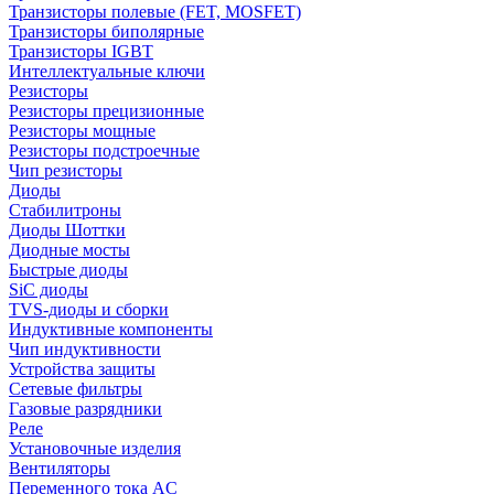
Транзисторы полевые (FET, MOSFET)
Транзисторы биполярные
Транзисторы IGBT
Интеллектуальные ключи
Резисторы
Резисторы прецизионные
Резисторы мощные
Резисторы подстроечные
Чип резисторы
Диоды
Стабилитроны
Диоды Шоттки
Диодные мосты
Быстрые диоды
SiC диоды
TVS-диоды и сборки
Индуктивные компоненты
Чип индуктивности
Устройства защиты
Сетевые фильтры
Газовые разрядники
Реле
Установочные изделия
Вентиляторы
Переменного тока AC