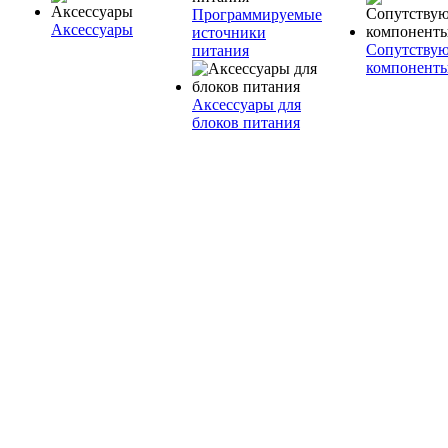
Программируемые
Аксессуары
источники
Сопутству
питания
компонент
Аксессуары для
блоков питания