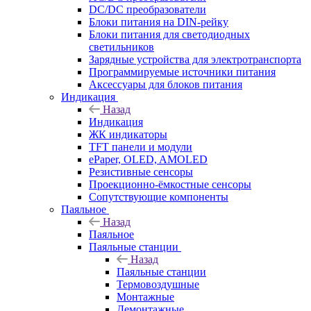
DC/DC преобразователи
Блоки питания на DIN-рейку
Блоки питания для светодиодных
светильников
Зарядные устройства для электротранспорта
Программируемые источники питания
Аксессуары для блоков питания
Индикация
Назад
Индикация
ЖК индикаторы
TFT панели и модули
ePaper, OLED, AMOLED
Резистивные сенсоры
Проекционно-ёмкостные сенсоры
Сопутствующие компоненты
Паяльное
Назад
Паяльное
Паяльные станции
Назад
Паяльные станции
Термовоздушные
Монтажные
Демонтажные