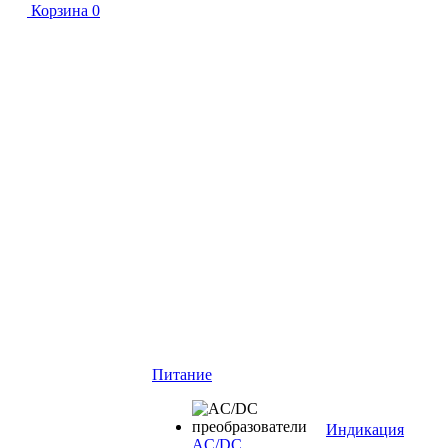
Корзина
0
Питание
Индикация
AC/DC