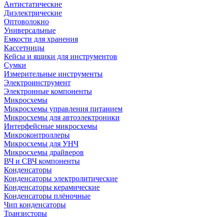
Антистатические
Диэлектрические
Оптоволокно
Универсальные
Емкости для хранения
Кассетницы
Кейсы и ящики для инструментов
Сумки
Измерительные инструменты
Электроинструмент
Электронные компоненты
Микросхемы
Микросхемы управления питанием
Микросхемы для автоэлектроники
Интерфейсные микросхемы
Микроконтроллеры
Микросхемы для УНЧ
Микросхемы драйверов
ВЧ и СВЧ компоненты
Конденсаторы
Конденсаторы электролитические
Конденсаторы керамические
Конденсаторы плёночные
Чип конденсаторы
Транзисторы