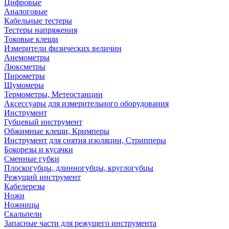
Цифровые
Аналоговые
Кабельные тестеры
Тестеры напряжения
Токовые клещи
Измерители физических величин
Анемометры
Люксметры
Пирометры
Шумомеры
Термометры, Метеостанции
Аксессуары для измерительного оборудования
Инструмент
Губцевый инструмент
Обжимные клещи, Кримперы
Инструмент для снятия изоляции, Стрипперы
Бокорезы и кусачки
Сменные губки
Плоскогубцы, длинногубцы, круглогубцы
Режущий инструмент
Кабелерезы
Ножи
Ножницы
Скальпели
Запасные части для режущего инструмента