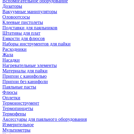
Вспомогательное оборудование
Дозаторы
Вакуумные манипуляторы
Оловоотсосы
Клеевые пистолеты
Подставки для паяльников
Штативы для плат
Емкости для флюсов
Наборы инструментов для пайки
Расходники
Жала
Насадки
Нагревательные элементы
Материалы для пайки
Припои с канифолью
Припои без канифоли
Паяльные пасты
Флюсы
Оплетки
Термоинструмент
Термопинцеты
Термофены
Аксессуары для паяльного оборудования
Измерительное
Мультиметры