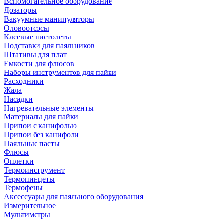
Вспомогательное оборудование
Дозаторы
Вакуумные манипуляторы
Оловоотсосы
Клеевые пистолеты
Подставки для паяльников
Штативы для плат
Емкости для флюсов
Наборы инструментов для пайки
Расходники
Жала
Насадки
Нагревательные элементы
Материалы для пайки
Припои с канифолью
Припои без канифоли
Паяльные пасты
Флюсы
Оплетки
Термоинструмент
Термопинцеты
Термофены
Аксессуары для паяльного оборудования
Измерительное
Мультиметры