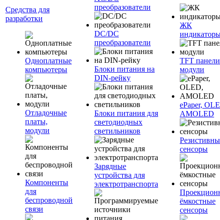
преобразователи
Средства для
разработки
ЖК
DC/DC
индикатор
преобразователи
Одноплатные
TFT панели
Блоки питания на
компьютеры
модули
DIN-рейку
ePaper, OL
Отладочные
Блоки питания для
AMOLED
платы,
светодиодных
модули
светильников
Резистивны
сенсоры
Зарядные
устройства для
Компоненты
электротранспорта
для
Проекцион
беспроводной
ёмкостные
связи
сенсоры