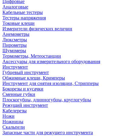
Цифровые
Аналоговые
Кабельные тестеры
Тестеры напряжения
Токовые клещи
Измерители физических величин
Анемометры
Люксметры
Пирометры
Шумомеры
Термометры, Метеостанции
Аксессуары для измерительного оборудования
Инструмент
Губцевый инструмент
Обжимные клещи, Кримперы
Инструмент для снятия изоляции, Стрипперы
Бокорезы и кусачки
Сменные губки
Плоскогубцы, длинногубцы, круглогубцы
Режущий инструмент
Кабелерезы
Ножи
Ножницы
Скальпели
Запасные части для режущего инструмента