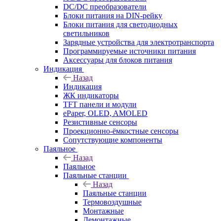
DC/DC преобразователи
Блоки питания на DIN-рейку
Блоки питания для светодиодных
светильников
Зарядные устройства для электротранспорта
Программируемые источники питания
Аксессуары для блоков питания
Индикация
Назад
Индикация
ЖК индикаторы
TFT панели и модули
ePaper, OLED, AMOLED
Резистивные сенсоры
Проекционно-ёмкостные сенсоры
Сопутствующие компоненты
Паяльное
Назад
Паяльное
Паяльные станции
Назад
Паяльные станции
Термовоздушные
Монтажные
Демонтажные