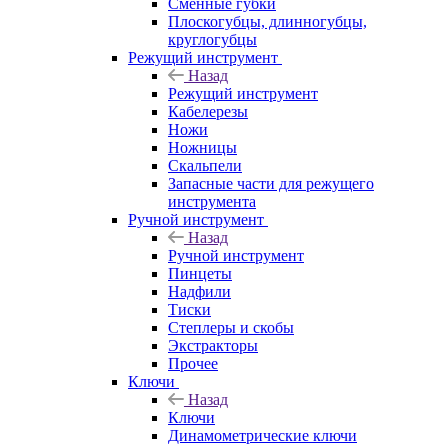
Сменные губки
Плоскогубцы, длинногубцы,
круглогубцы
Режущий инструмент
Назад
Режущий инструмент
Кабелерезы
Ножи
Ножницы
Скальпели
Запасные части для режущего
инструмента
Ручной инструмент
Назад
Ручной инструмент
Пинцеты
Надфили
Тиски
Степлеры и скобы
Экстракторы
Прочее
Ключи
Назад
Ключи
Динамометрические ключи