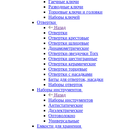
Гаечные ключи
Разводные ключи
Торцевые ключи и головки
Наборы ключей
Отвертки
Назад
Отвертки
Отвертки крестовые
Отвертки шлицевые
Динамометрические
Отвертки-звездочки Torx
Отвертки шестигранные
Отвертки керамические
Отвертки торцевые
Отвертки с насадками
Биты для отверток, насадки
Наборы отверток
Наборы инструментов
Назад
Наборы инструментов
Антистатические
Диэлектрические
Оптоволокно
Универсальные
Емкости для хранения