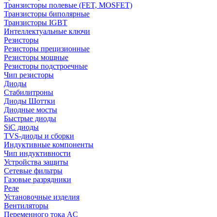
Транзисторы полевые (FET, MOSFET)
Транзисторы биполярные
Транзисторы IGBT
Интеллектуальные ключи
Резисторы
Резисторы прецизионные
Резисторы мощные
Резисторы подстроечные
Чип резисторы
Диоды
Стабилитроны
Диоды Шоттки
Диодные мосты
Быстрые диоды
SiC диоды
TVS-диоды и сборки
Индуктивные компоненты
Чип индуктивности
Устройства защиты
Сетевые фильтры
Газовые разрядники
Реле
Установочные изделия
Вентиляторы
Переменного тока AC