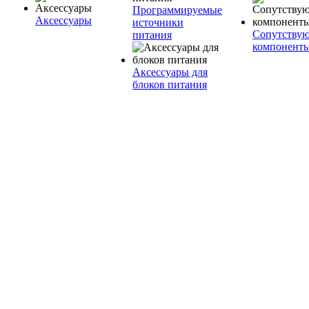
Программируемые
Аксессуары
источники
Сопутству
питания
компонент
Аксессуары для
блоков питания