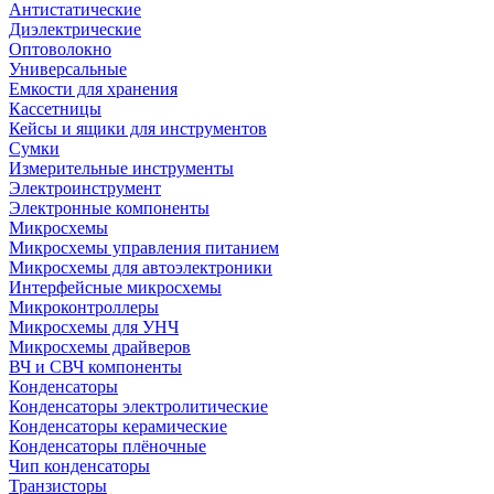
Антистатические
Диэлектрические
Оптоволокно
Универсальные
Емкости для хранения
Кассетницы
Кейсы и ящики для инструментов
Сумки
Измерительные инструменты
Электроинструмент
Электронные компоненты
Микросхемы
Микросхемы управления питанием
Микросхемы для автоэлектроники
Интерфейсные микросхемы
Микроконтроллеры
Микросхемы для УНЧ
Микросхемы драйверов
ВЧ и СВЧ компоненты
Конденсаторы
Конденсаторы электролитические
Конденсаторы керамические
Конденсаторы плёночные
Чип конденсаторы
Транзисторы