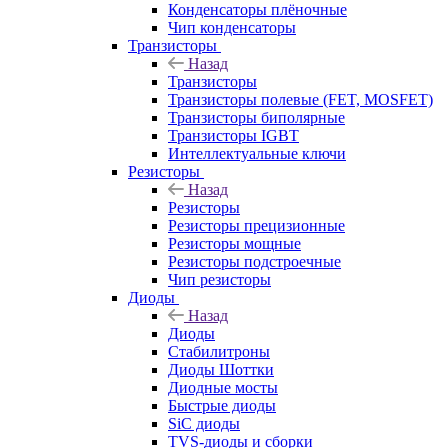
Конденсаторы плёночные
Чип конденсаторы
Транзисторы
Назад
Транзисторы
Транзисторы полевые (FET, MOSFET)
Транзисторы биполярные
Транзисторы IGBT
Интеллектуальные ключи
Резисторы
Назад
Резисторы
Резисторы прецизионные
Резисторы мощные
Резисторы подстроечные
Чип резисторы
Диоды
Назад
Диоды
Стабилитроны
Диоды Шоттки
Диодные мосты
Быстрые диоды
SiC диоды
TVS-диоды и сборки