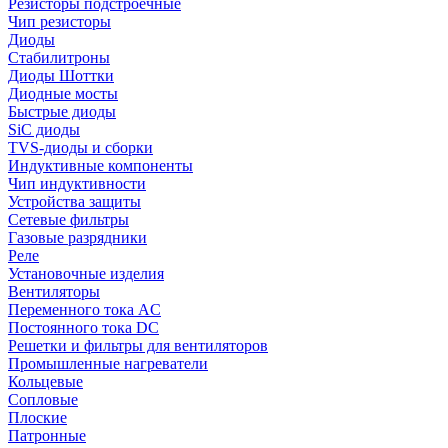
Резисторы подстроечные
Чип резисторы
Диоды
Стабилитроны
Диоды Шоттки
Диодные мосты
Быстрые диоды
SiC диоды
TVS-диоды и сборки
Индуктивные компоненты
Чип индуктивности
Устройства защиты
Сетевые фильтры
Газовые разрядники
Реле
Установочные изделия
Вентиляторы
Переменного тока AC
Постоянного тока DC
Решетки и фильтры для вентиляторов
Промышленные нагреватели
Кольцевые
Сопловые
Плоские
Патронные