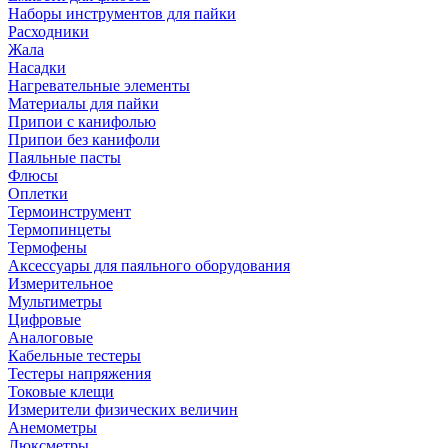
Наборы инструментов для пайки
Расходники
Жала
Насадки
Нагревательные элементы
Материалы для пайки
Припои с канифолью
Припои без канифоли
Паяльные пасты
Флюсы
Оплетки
Термоинструмент
Термопинцеты
Термофены
Аксессуары для паяльного оборудования
Измерительное
Мультиметры
Цифровые
Аналоговые
Кабельные тестеры
Тестеры напряжения
Токовые клещи
Измерители физических величин
Анемометры
Люксметры