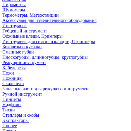
Пирометры
Шумомеры
Термометры, Метеостанции
Аксессуары для измерительного оборудования
Инструмент
Губцевый инструмент
Обжимные клещи, Кримперы
Инструмент для снятия изоляции, Стрипперы
Бокорезы и кусачки
Сменные губки
Плоскогубцы, длинногубцы, круглогубцы
Режущий инструмент
Кабелерезы
Ножи
Ножницы
Скальпели
Запасные части для режущего инструмента
Ручной инструмент
Пинцеты
Надфили
Тиски
Степлеры и скобы
Экстракторы
Прочее
Ключи