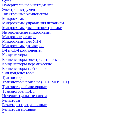
Сумки
Измерительные инструменты
Электроинструмент
Электронные компоненты
Микросхемы
Микросхемы управления питанием
Микросхемы для автоэлектроники
Интерфейсные микросхемы
Микроконтроллеры
Микросхемы для УНЧ
Микросхемы драйверов
ВЧ и СВЧ компоненты
Конденсаторы
Конденсаторы электролитические
Конденсаторы керамические
Конденсаторы плёночные
Чип конденсаторы
Транзисторы
Транзисторы полевые (FET, MOSFET)
Транзисторы биполярные
Транзисторы IGBT
Интеллектуальные ключи
Резисторы
Резисторы прецизионные
Резисторы мощные