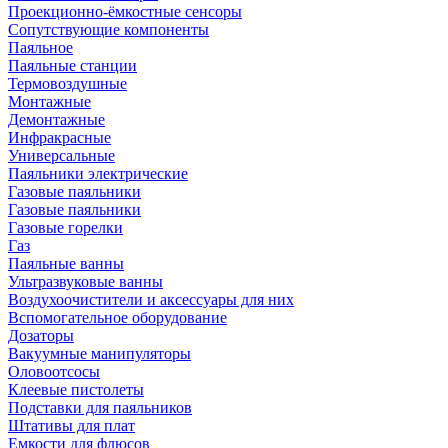
Проекционно-ёмкостные сенсоры
Сопутствующие компоненты
Паяльное
Паяльные станции
Термовоздушные
Монтажные
Демонтажные
Инфракрасные
Универсальные
Паяльники электрические
Газовые паяльники
Газовые паяльники
Газовые горелки
Газ
Паяльные ванны
Ультразвуковые ванны
Воздухоочистители и аксессуары для них
Вспомогательное оборудование
Дозаторы
Вакуумные манипуляторы
Оловоотсосы
Клеевые пистолеты
Подставки для паяльников
Штативы для плат
Емкости для флюсов