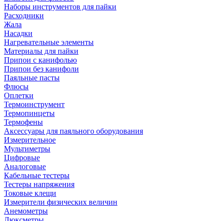
Наборы инструментов для пайки
Расходники
Жала
Насадки
Нагревательные элементы
Материалы для пайки
Припои с канифолью
Припои без канифоли
Паяльные пасты
Флюсы
Оплетки
Термоинструмент
Термопинцеты
Термофены
Аксессуары для паяльного оборудования
Измерительное
Мультиметры
Цифровые
Аналоговые
Кабельные тестеры
Тестеры напряжения
Токовые клещи
Измерители физических величин
Анемометры
Люксметры