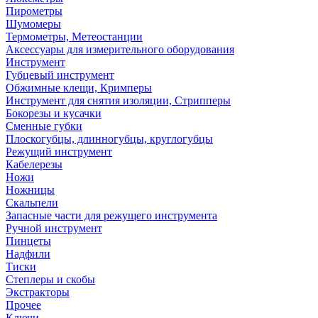
Пирометры
Шумомеры
Термометры, Метеостанции
Аксессуары для измерительного оборудования
Инструмент
Губцевый инструмент
Обжимные клещи, Кримперы
Инструмент для снятия изоляции, Стрипперы
Бокорезы и кусачки
Сменные губки
Плоскогубцы, длинногубцы, круглогубцы
Режущий инструмент
Кабелерезы
Ножи
Ножницы
Скальпели
Запасные части для режущего инструмента
Ручной инструмент
Пинцеты
Надфили
Тиски
Степлеры и скобы
Экстракторы
Прочее
Ключи