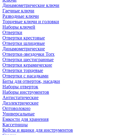
Динамометрические ключи
Гаечные ключи
Разводные ключи
Торцевые ключи и головки
Наборы ключей
Отвертки
Отвертки крестовые
Отвертки шлицевые
Динамометрические
Отвертки-звездочки Torx
Отвертки шестигранные
Отвертки керамические
Отвертки торцевые
Отвертки с насадками
Биты для отверток, насадки
Наборы отверток
Наборы инструментов
Антистатические
Диэлектрические
Оптоволокно
Универсальные
Емкости для хранения
Кассетницы
Кейсы и ящики для инструментов