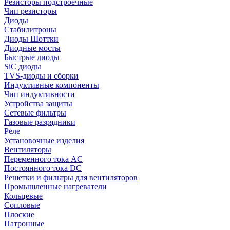
Резисторы подстроечные
Чип резисторы
Диоды
Стабилитроны
Диоды Шоттки
Диодные мосты
Быстрые диоды
SiC диоды
TVS-диоды и сборки
Индуктивные компоненты
Чип индуктивности
Устройства защиты
Сетевые фильтры
Газовые разрядники
Реле
Установочные изделия
Вентиляторы
Переменного тока AC
Постоянного тока DC
Решетки и фильтры для вентиляторов
Промышленные нагреватели
Кольцевые
Сопловые
Плоские
Патронные