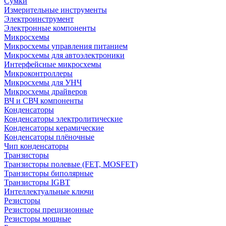
Сумки
Измерительные инструменты
Электроинструмент
Электронные компоненты
Микросхемы
Микросхемы управления питанием
Микросхемы для автоэлектроники
Интерфейсные микросхемы
Микроконтроллеры
Микросхемы для УНЧ
Микросхемы драйверов
ВЧ и СВЧ компоненты
Конденсаторы
Конденсаторы электролитические
Конденсаторы керамические
Конденсаторы плёночные
Чип конденсаторы
Транзисторы
Транзисторы полевые (FET, MOSFET)
Транзисторы биполярные
Транзисторы IGBT
Интеллектуальные ключи
Резисторы
Резисторы прецизионные
Резисторы мощные