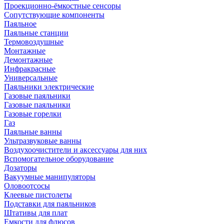
Проекционно-ёмкостные сенсоры
Сопутствующие компоненты
Паяльное
Паяльные станции
Термовоздушные
Монтажные
Демонтажные
Инфракрасные
Универсальные
Паяльники электрические
Газовые паяльники
Газовые паяльники
Газовые горелки
Газ
Паяльные ванны
Ультразвуковые ванны
Воздухоочистители и аксессуары для них
Вспомогательное оборудование
Дозаторы
Вакуумные манипуляторы
Оловоотсосы
Клеевые пистолеты
Подставки для паяльников
Штативы для плат
Емкости для флюсов