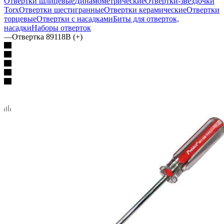
Отвертки шлицевые
Динамометрические
Отвертки-звездочки
Torx
Отвертки шестигранные
Отвертки керамические
Отвертки
торцевые
Отвертки с насадками
Биты для отверток,
насадки
Наборы отверток
—
Отвертка 89118B (+)