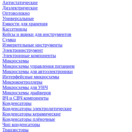
Антистатические
Диэлектрические
Оптоволокно
Универсальные
Емкости для хранения
Кассетницы
Кейсы и ящики для инструментов
Сумки
Измерительные инструменты
Электроинструмент
Электронные компоненты
Микросхемы
Микросхемы управления питанием
Микросхемы для автоэлектроники
Интерфейсные микросхемы
Микроконтроллеры
Микросхемы для УНЧ
Микросхемы драйверов
ВЧ и СВЧ компоненты
Конденсаторы
Конденсаторы электролитические
Конденсаторы керамические
Конденсаторы плёночные
Чип конденсаторы
Транзисторы