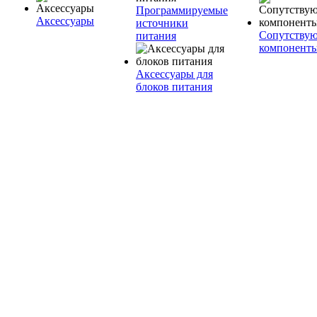
Программируемые
Аксессуары
источники
Сопутству
питания
компонент
Аксессуары для
блоков питания