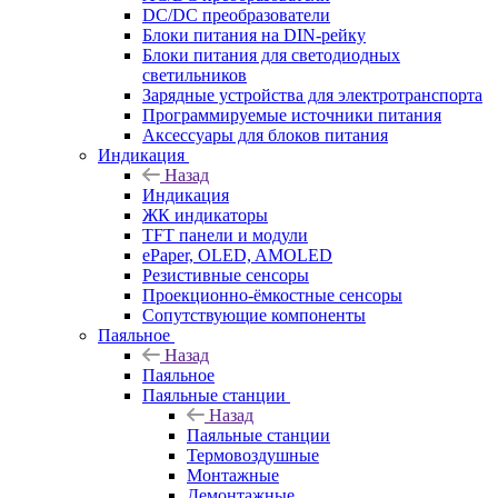
DC/DC преобразователи
Блоки питания на DIN-рейку
Блоки питания для светодиодных
светильников
Зарядные устройства для электротранспорта
Программируемые источники питания
Аксессуары для блоков питания
Индикация
Назад
Индикация
ЖК индикаторы
TFT панели и модули
ePaper, OLED, AMOLED
Резистивные сенсоры
Проекционно-ёмкостные сенсоры
Сопутствующие компоненты
Паяльное
Назад
Паяльное
Паяльные станции
Назад
Паяльные станции
Термовоздушные
Монтажные
Демонтажные