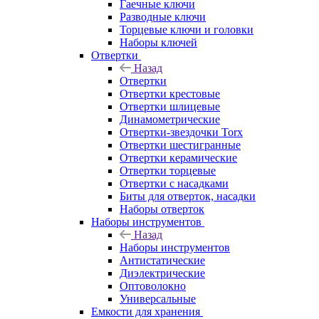
Гаечные ключи
Разводные ключи
Торцевые ключи и головки
Наборы ключей
Отвертки
Назад
Отвертки
Отвертки крестовые
Отвертки шлицевые
Динамометрические
Отвертки-звездочки Torx
Отвертки шестигранные
Отвертки керамические
Отвертки торцевые
Отвертки с насадками
Биты для отверток, насадки
Наборы отверток
Наборы инструментов
Назад
Наборы инструментов
Антистатические
Диэлектрические
Оптоволокно
Универсальные
Емкости для хранения