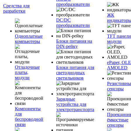
преобразователи
Средства для
разработки
ЖК
DC/DC
индикатор
преобразователи
Одноплатные
TFT панели
Блоки питания на
компьютеры
модули
DIN-рейку
ePaper, OL
Отладочные
Блоки питания для
AMOLED
платы,
светодиодных
модули
светильников
Резистивны
сенсоры
Зарядные
устройства для
Компоненты
электротранспорта
для
Проекцион
беспроводной
ёмкостные
связи
сенсоры