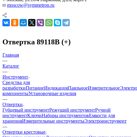
moscow@symmetron.ru
Отвертка 89118B (+)
Главная
—
Каталог
—
Инструмент
Средства для
разработки
Питание
Индикация
Паяльное
Измерительное
Электр
компоненты
Установочные изделия
—
Отвертки
Губцевый инструмент
Режущий инструмент
Ручной
инструмент
Ключи
Наборы инструментов
Емкости для
хранения
Измерительные инструменты
Электроинструмент
—
Отвертки крестовые