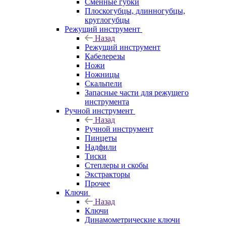
Сменные губки
Плоскогубцы, длинногубцы,
круглогубцы
Режущий инструмент
Назад
Режущий инструмент
Кабелерезы
Ножи
Ножницы
Скальпели
Запасные части для режущего
инструмента
Ручной инструмент
Назад
Ручной инструмент
Пинцеты
Надфили
Тиски
Степлеры и скобы
Экстракторы
Прочее
Ключи
Назад
Ключи
Динамометрические ключи