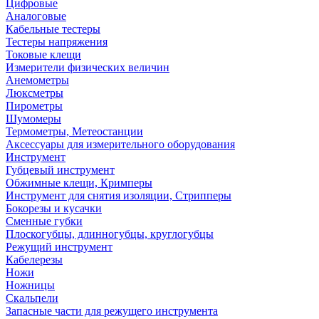
Цифровые
Аналоговые
Кабельные тестеры
Тестеры напряжения
Токовые клещи
Измерители физических величин
Анемометры
Люксметры
Пирометры
Шумомеры
Термометры, Метеостанции
Аксессуары для измерительного оборудования
Инструмент
Губцевый инструмент
Обжимные клещи, Кримперы
Инструмент для снятия изоляции, Стрипперы
Бокорезы и кусачки
Сменные губки
Плоскогубцы, длинногубцы, круглогубцы
Режущий инструмент
Кабелерезы
Ножи
Ножницы
Скальпели
Запасные части для режущего инструмента