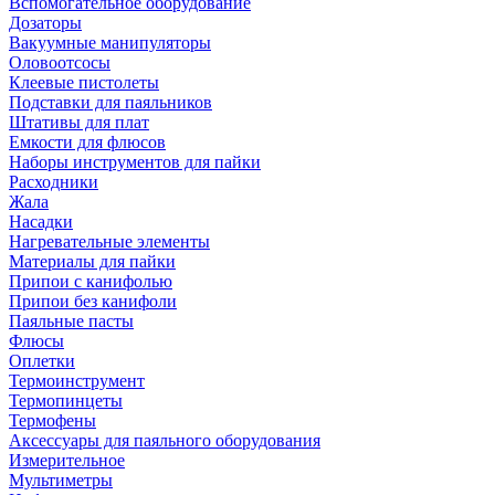
Вспомогательное оборудование
Дозаторы
Вакуумные манипуляторы
Оловоотсосы
Клеевые пистолеты
Подставки для паяльников
Штативы для плат
Емкости для флюсов
Наборы инструментов для пайки
Расходники
Жала
Насадки
Нагревательные элементы
Материалы для пайки
Припои с канифолью
Припои без канифоли
Паяльные пасты
Флюсы
Оплетки
Термоинструмент
Термопинцеты
Термофены
Аксессуары для паяльного оборудования
Измерительное
Мультиметры