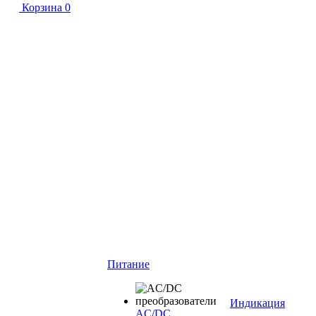
Корзина
0
Питание
Индикация
AC/DC