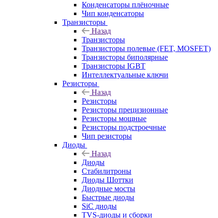
Конденсаторы плёночные
Чип конденсаторы
Транзисторы
Назад
Транзисторы
Транзисторы полевые (FET, MOSFET)
Транзисторы биполярные
Транзисторы IGBT
Интеллектуальные ключи
Резисторы
Назад
Резисторы
Резисторы прецизионные
Резисторы мощные
Резисторы подстроечные
Чип резисторы
Диоды
Назад
Диоды
Стабилитроны
Диоды Шоттки
Диодные мосты
Быстрые диоды
SiC диоды
TVS-диоды и сборки