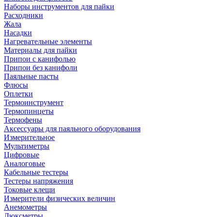
Наборы инструментов для пайки
Расходники
Жала
Насадки
Нагревательные элементы
Материалы для пайки
Припои с канифолью
Припои без канифоли
Паяльные пасты
Флюсы
Оплетки
Термоинструмент
Термопинцеты
Термофены
Аксессуары для паяльного оборудования
Измерительное
Мультиметры
Цифровые
Аналоговые
Кабельные тестеры
Тестеры напряжения
Токовые клещи
Измерители физических величин
Анемометры
Люксметры