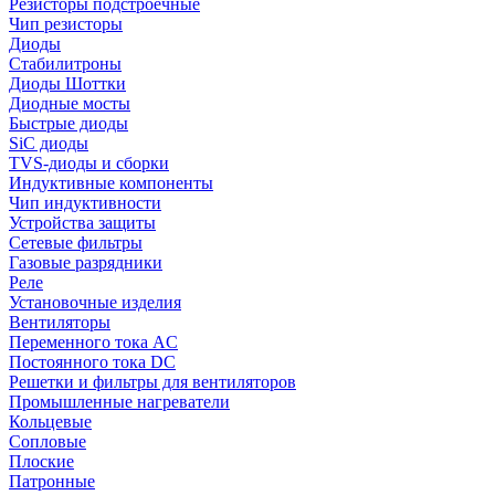
Резисторы подстроечные
Чип резисторы
Диоды
Стабилитроны
Диоды Шоттки
Диодные мосты
Быстрые диоды
SiC диоды
TVS-диоды и сборки
Индуктивные компоненты
Чип индуктивности
Устройства защиты
Сетевые фильтры
Газовые разрядники
Реле
Установочные изделия
Вентиляторы
Переменного тока AC
Постоянного тока DC
Решетки и фильтры для вентиляторов
Промышленные нагреватели
Кольцевые
Сопловые
Плоские
Патронные