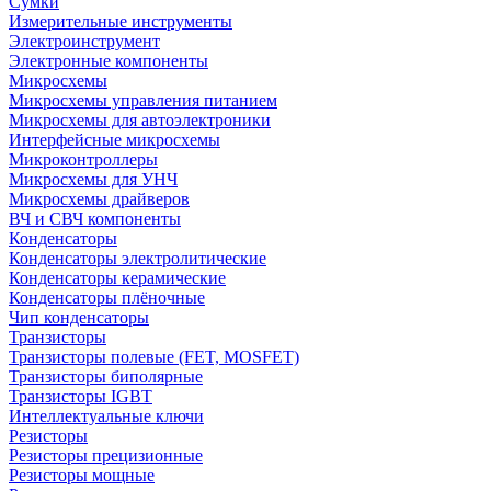
Сумки
Измерительные инструменты
Электроинструмент
Электронные компоненты
Микросхемы
Микросхемы управления питанием
Микросхемы для автоэлектроники
Интерфейсные микросхемы
Микроконтроллеры
Микросхемы для УНЧ
Микросхемы драйверов
ВЧ и СВЧ компоненты
Конденсаторы
Конденсаторы электролитические
Конденсаторы керамические
Конденсаторы плёночные
Чип конденсаторы
Транзисторы
Транзисторы полевые (FET, MOSFET)
Транзисторы биполярные
Транзисторы IGBT
Интеллектуальные ключи
Резисторы
Резисторы прецизионные
Резисторы мощные