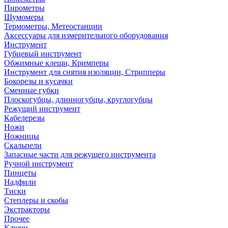
Пирометры
Шумомеры
Термометры, Метеостанции
Аксессуары для измерительного оборудования
Инструмент
Губцевый инструмент
Обжимные клещи, Кримперы
Инструмент для снятия изоляции, Стрипперы
Бокорезы и кусачки
Сменные губки
Плоскогубцы, длинногубцы, круглогубцы
Режущий инструмент
Кабелерезы
Ножи
Ножницы
Скальпели
Запасные части для режущего инструмента
Ручной инструмент
Пинцеты
Надфили
Тиски
Степлеры и скобы
Экстракторы
Прочее
Ключи