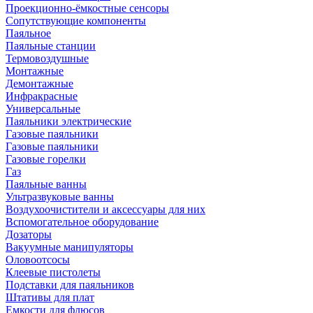
Проекционно-ёмкостные сенсоры
Сопутствующие компоненты
Паяльное
Паяльные станции
Термовоздушные
Монтажные
Демонтажные
Инфракрасные
Универсальные
Паяльники электрические
Газовые паяльники
Газовые паяльники
Газовые горелки
Газ
Паяльные ванны
Ультразвуковые ванны
Воздухоочистители и аксессуары для них
Вспомогательное оборудование
Дозаторы
Вакуумные манипуляторы
Оловоотсосы
Клеевые пистолеты
Подставки для паяльников
Штативы для плат
Емкости для флюсов