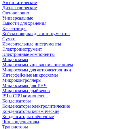
Антистатические
Диэлектрические
Оптоволокно
Универсальные
Емкости для хранения
Кассетницы
Кейсы и ящики для инструментов
Сумки
Измерительные инструменты
Электроинструмент
Электронные компоненты
Микросхемы
Микросхемы управления питанием
Микросхемы для автоэлектроники
Интерфейсные микросхемы
Микроконтроллеры
Микросхемы для УНЧ
Микросхемы драйверов
ВЧ и СВЧ компоненты
Конденсаторы
Конденсаторы электролитические
Конденсаторы керамические
Конденсаторы плёночные
Чип конденсаторы
Транзисторы