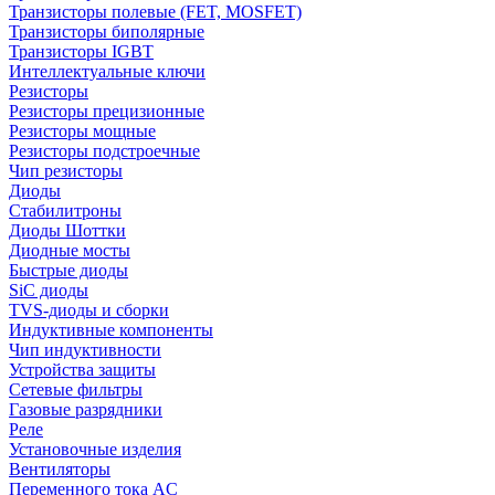
Транзисторы полевые (FET, MOSFET)
Транзисторы биполярные
Транзисторы IGBT
Интеллектуальные ключи
Резисторы
Резисторы прецизионные
Резисторы мощные
Резисторы подстроечные
Чип резисторы
Диоды
Стабилитроны
Диоды Шоттки
Диодные мосты
Быстрые диоды
SiC диоды
TVS-диоды и сборки
Индуктивные компоненты
Чип индуктивности
Устройства защиты
Сетевые фильтры
Газовые разрядники
Реле
Установочные изделия
Вентиляторы
Переменного тока AC