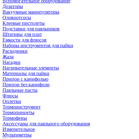
Вспомогательное оборудование
Дозаторы
Вакуумные манипуляторы
Оловоотсосы
Клеевые пистолеты
Подставки для паяльников
Штативы для плат
Емкости для флюсов
Наборы инструментов для пайки
Расходники
Жала
Насадки
Нагревательные элементы
Материалы для пайки
Припои с канифолью
Припои без канифоли
Паяльные пасты
Флюсы
Оплетки
Термоинструмент
Термопинцеты
Термофены
Аксессуары для паяльного оборудования
Измерительное
Мультиметры