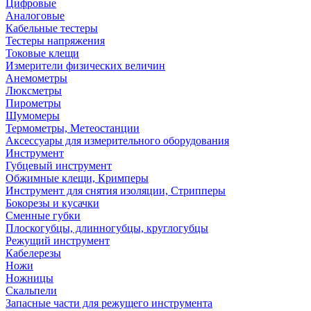
Цифровые
Аналоговые
Кабельные тестеры
Тестеры напряжения
Токовые клещи
Измерители физических величин
Анемометры
Люксметры
Пирометры
Шумомеры
Термометры, Метеостанции
Аксессуары для измерительного оборудования
Инструмент
Губцевый инструмент
Обжимные клещи, Кримперы
Инструмент для снятия изоляции, Стрипперы
Бокорезы и кусачки
Сменные губки
Плоскогубцы, длинногубцы, круглогубцы
Режущий инструмент
Кабелерезы
Ножи
Ножницы
Скальпели
Запасные части для режущего инструмента