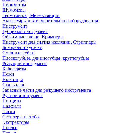
Пирометры
Шумомеры
Термометры, Метеостанции
Аксессуары для измерительного оборудования
Инструмент
Губцевый инструмент
Обжимные клещи, Кримперы
Инструмент для снятия изоляции, Стрипперы
Бокорезы и кусачки
Сменные губки
Плоскогубцы, длинногубцы, круглогубцы
Режущий инструмент
Кабелерезы
Ножи
Ножницы
Скальпели
Запасные части для режущего инструмента
Ручной инструмент
Пинцеты
Надфили
Тиски
Степлеры и скобы
Экстракторы
Прочее
Ключи