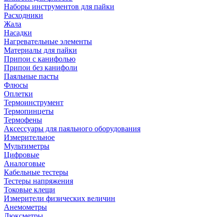
Наборы инструментов для пайки
Расходники
Жала
Насадки
Нагревательные элементы
Материалы для пайки
Припои с канифолью
Припои без канифоли
Паяльные пасты
Флюсы
Оплетки
Термоинструмент
Термопинцеты
Термофены
Аксессуары для паяльного оборудования
Измерительное
Мультиметры
Цифровые
Аналоговые
Кабельные тестеры
Тестеры напряжения
Токовые клещи
Измерители физических величин
Анемометры
Люксметры