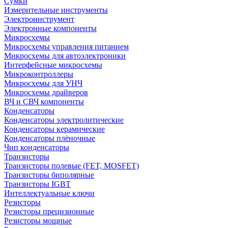
Сумки
Измерительные инструменты
Электроинструмент
Электронные компоненты
Микросхемы
Микросхемы управления питанием
Микросхемы для автоэлектроники
Интерфейсные микросхемы
Микроконтроллеры
Микросхемы для УНЧ
Микросхемы драйверов
ВЧ и СВЧ компоненты
Конденсаторы
Конденсаторы электролитические
Конденсаторы керамические
Конденсаторы плёночные
Чип конденсаторы
Транзисторы
Транзисторы полевые (FET, MOSFET)
Транзисторы биполярные
Транзисторы IGBT
Интеллектуальные ключи
Резисторы
Резисторы прецизионные
Резисторы мощные