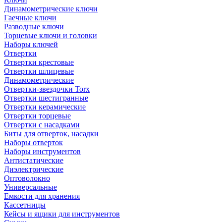
Динамометрические ключи
Гаечные ключи
Разводные ключи
Торцевые ключи и головки
Наборы ключей
Отвертки
Отвертки крестовые
Отвертки шлицевые
Динамометрические
Отвертки-звездочки Torx
Отвертки шестигранные
Отвертки керамические
Отвертки торцевые
Отвертки с насадками
Биты для отверток, насадки
Наборы отверток
Наборы инструментов
Антистатические
Диэлектрические
Оптоволокно
Универсальные
Емкости для хранения
Кассетницы
Кейсы и ящики для инструментов