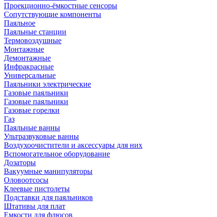
Проекционно-ёмкостные сенсоры
Сопутствующие компоненты
Паяльное
Паяльные станции
Термовоздушные
Монтажные
Демонтажные
Инфракрасные
Универсальные
Паяльники электрические
Газовые паяльники
Газовые паяльники
Газовые горелки
Газ
Паяльные ванны
Ультразвуковые ванны
Воздухоочистители и аксессуары для них
Вспомогательное оборудование
Дозаторы
Вакуумные манипуляторы
Оловоотсосы
Клеевые пистолеты
Подставки для паяльников
Штативы для плат
Емкости для флюсов