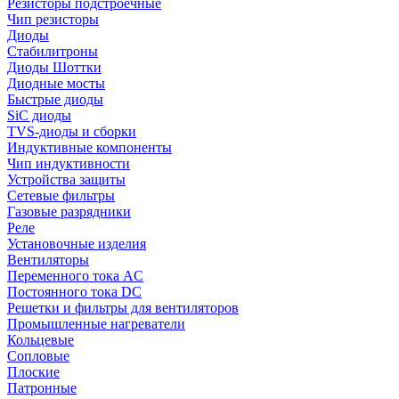
Резисторы подстроечные
Чип резисторы
Диоды
Стабилитроны
Диоды Шоттки
Диодные мосты
Быстрые диоды
SiC диоды
TVS-диоды и сборки
Индуктивные компоненты
Чип индуктивности
Устройства защиты
Сетевые фильтры
Газовые разрядники
Реле
Установочные изделия
Вентиляторы
Переменного тока AC
Постоянного тока DC
Решетки и фильтры для вентиляторов
Промышленные нагреватели
Кольцевые
Сопловые
Плоские
Патронные