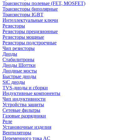
Транзисторы полевые (FET, MOSFET)
Транзисторы биполярные
Транзисторы IGBT
Интеллектуальные ключи
Резисторы
Резисторы прецизионные
Резисторы мощные
Резисторы подстроечные
Чип резисторы
Диоды
Стабилитроны
Диоды Шоттки
Диодные мосты
Быстрые диоды
SiC диоды
TVS-диоды и сборки
Индуктивные компоненты
Чип индуктивности
Устройства защиты
Сетевые фильтры
Газовые разрядники
Реле
Установочные изделия
Вентиляторы
Переменного тока AC