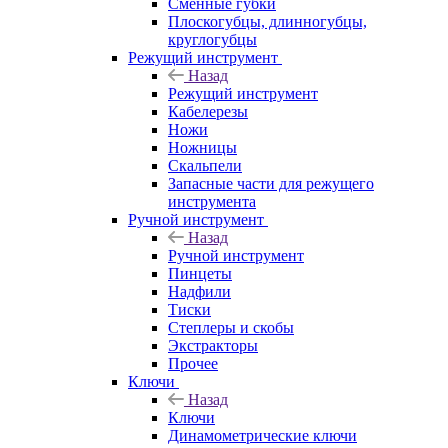
Сменные губки
Плоскогубцы, длинногубцы,
круглогубцы
Режущий инструмент
Назад
Режущий инструмент
Кабелерезы
Ножи
Ножницы
Скальпели
Запасные части для режущего
инструмента
Ручной инструмент
Назад
Ручной инструмент
Пинцеты
Надфили
Тиски
Степлеры и скобы
Экстракторы
Прочее
Ключи
Назад
Ключи
Динамометрические ключи