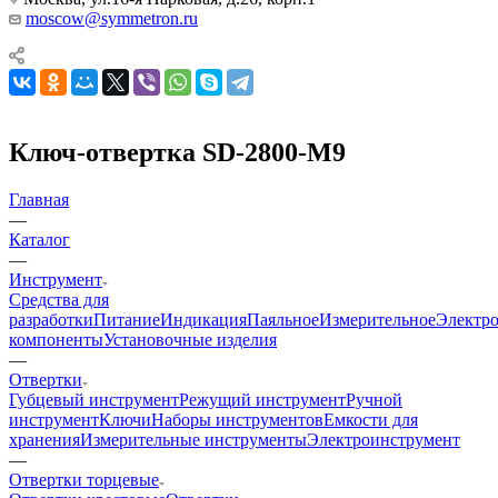
moscow@symmetron.ru
Ключ-отвертка SD-2800-M9
Главная
—
Каталог
—
Инструмент
Средства для
разработки
Питание
Индикация
Паяльное
Измерительное
Электр
компоненты
Установочные изделия
—
Отвертки
Губцевый инструмент
Режущий инструмент
Ручной
инструмент
Ключи
Наборы инструментов
Емкости для
хранения
Измерительные инструменты
Электроинструмент
—
Отвертки торцевые