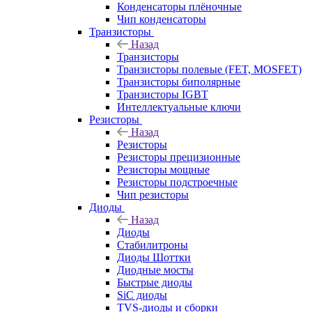
Конденсаторы плёночные
Чип конденсаторы
Транзисторы
Назад
Транзисторы
Транзисторы полевые (FET, MOSFET)
Транзисторы биполярные
Транзисторы IGBT
Интеллектуальные ключи
Резисторы
Назад
Резисторы
Резисторы прецизионные
Резисторы мощные
Резисторы подстроечные
Чип резисторы
Диоды
Назад
Диоды
Стабилитроны
Диоды Шоттки
Диодные мосты
Быстрые диоды
SiC диоды
TVS-диоды и сборки