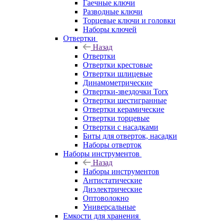
Гаечные ключи
Разводные ключи
Торцевые ключи и головки
Наборы ключей
Отвертки
Назад
Отвертки
Отвертки крестовые
Отвертки шлицевые
Динамометрические
Отвертки-звездочки Torx
Отвертки шестигранные
Отвертки керамические
Отвертки торцевые
Отвертки с насадками
Биты для отверток, насадки
Наборы отверток
Наборы инструментов
Назад
Наборы инструментов
Антистатические
Диэлектрические
Оптоволокно
Универсальные
Емкости для хранения