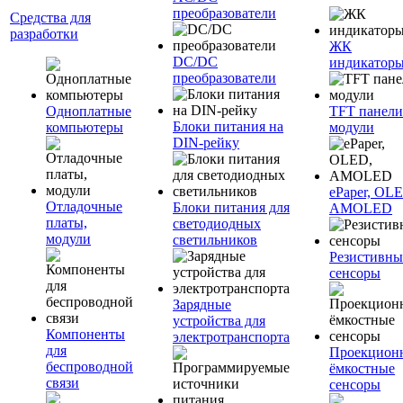
преобразователи
Средства для
разработки
ЖК
DC/DC
индикатор
преобразователи
Одноплатные
TFT панели
Блоки питания на
компьютеры
модули
DIN-рейку
ePaper, OL
Отладочные
Блоки питания для
AMOLED
платы,
светодиодных
модули
светильников
Резистивны
сенсоры
Зарядные
устройства для
Компоненты
электротранспорта
для
Проекцион
беспроводной
ёмкостные
связи
сенсоры