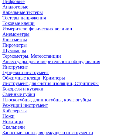
Цифровые
Аналоговые
Кабельные тестеры
Тестеры напряжения
Токовые клещи
Измерители физических величин
Анемометры
Люксметры
Пирометры
Шумомеры
Термометры, Метеостанции
Аксессуары для измерительного оборудования
Инструмент
Губцевый инструмент
Обжимные клещи, Кримперы
Инструмент для снятия изоляции, Стрипперы
Бокорезы и кусачки
Сменные губки
Плоскогубцы, длинногубцы, круглогубцы
Режущий инструмент
Кабелерезы
Ножи
Ножницы
Скальпели
Запасные части для режущего инструмента