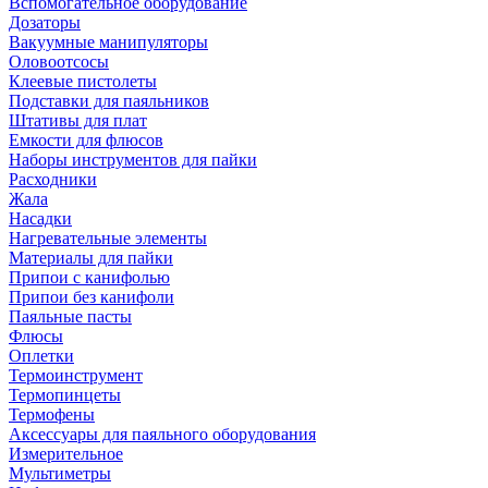
Вспомогательное оборудование
Дозаторы
Вакуумные манипуляторы
Оловоотсосы
Клеевые пистолеты
Подставки для паяльников
Штативы для плат
Емкости для флюсов
Наборы инструментов для пайки
Расходники
Жала
Насадки
Нагревательные элементы
Материалы для пайки
Припои с канифолью
Припои без канифоли
Паяльные пасты
Флюсы
Оплетки
Термоинструмент
Термопинцеты
Термофены
Аксессуары для паяльного оборудования
Измерительное
Мультиметры