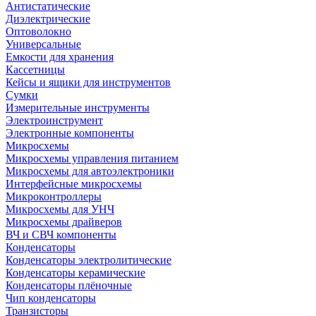
Антистатические
Диэлектрические
Оптоволокно
Универсальные
Емкости для хранения
Кассетницы
Кейсы и ящики для инструментов
Сумки
Измерительные инструменты
Электроинструмент
Электронные компоненты
Микросхемы
Микросхемы управления питанием
Микросхемы для автоэлектроники
Интерфейсные микросхемы
Микроконтроллеры
Микросхемы для УНЧ
Микросхемы драйверов
ВЧ и СВЧ компоненты
Конденсаторы
Конденсаторы электролитические
Конденсаторы керамические
Конденсаторы плёночные
Чип конденсаторы
Транзисторы