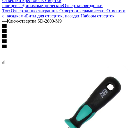
Отвертки крестовые
Отвертки
шлицевые
Динамометрические
Отвертки-звездочки
Torx
Отвертки шестигранные
Отвертки керамические
Отвертки
с насадками
Биты для отверток, насадки
Наборы отверток
—
Ключ-отвертка SD-2800-M9