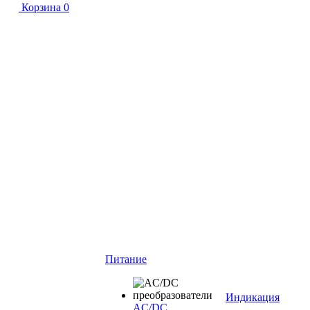
Корзина
0
Питание
Индикация
AC/DC