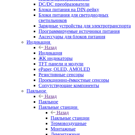
DC/DC преобразователи
Блоки питания на DIN-рейку
Блоки питания для светодиодных
светильников
Зарядные устройства для электротранспорта
Программируемые источники питания
Аксессуары для блоков питания
Индикация
Назад
Индикация
ЖК индикаторы
TFT панели и модули
ePaper, OLED, AMOLED
Резистивные сенсоры
Проекционно-ёмкостные сенсоры
Сопутствующие компоненты
Паяльное
Назад
Паяльное
Паяльные станции
Назад
Паяльные станции
Термовоздушные
Монтажные
Демонтажные