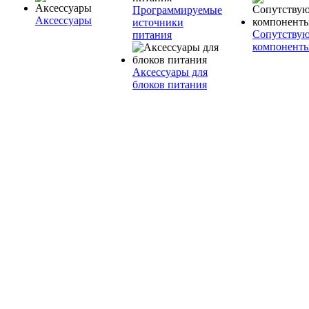
Программируемые
Аксессуары
источники
Сопутству
питания
компонент
Аксессуары для
блоков питания