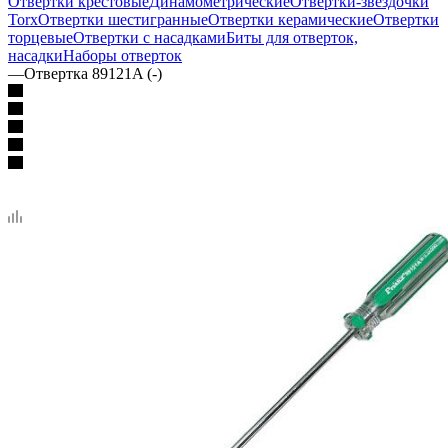
Отвертки крестовые
Динамометрические
Отвертки-звездочки
Torx
Отвертки шестигранные
Отвертки керамические
Отвертки
торцевые
Отвертки с насадками
Биты для отверток,
насадки
Наборы отверток
—
Отвертка 89121A (-)