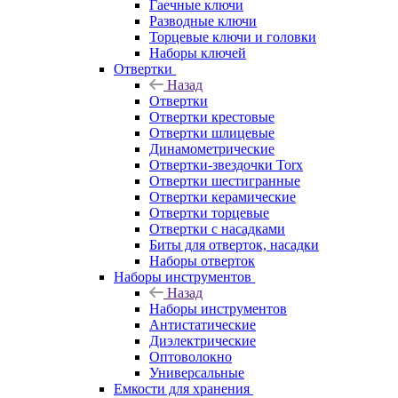
Гаечные ключи
Разводные ключи
Торцевые ключи и головки
Наборы ключей
Отвертки
Назад
Отвертки
Отвертки крестовые
Отвертки шлицевые
Динамометрические
Отвертки-звездочки Torx
Отвертки шестигранные
Отвертки керамические
Отвертки торцевые
Отвертки с насадками
Биты для отверток, насадки
Наборы отверток
Наборы инструментов
Назад
Наборы инструментов
Антистатические
Диэлектрические
Оптоволокно
Универсальные
Емкости для хранения