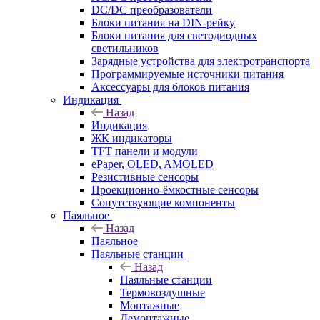
DC/DC преобразователи
Блоки питания на DIN-рейку
Блоки питания для светодиодных
светильников
Зарядные устройства для электротранспорта
Программируемые источники питания
Аксессуары для блоков питания
Индикация
Назад
Индикация
ЖК индикаторы
TFT панели и модули
ePaper, OLED, AMOLED
Резистивные сенсоры
Проекционно-ёмкостные сенсоры
Сопутствующие компоненты
Паяльное
Назад
Паяльное
Паяльные станции
Назад
Паяльные станции
Термовоздушные
Монтажные
Демонтажные