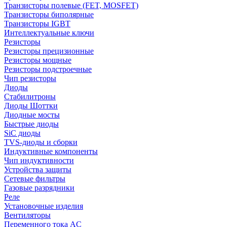
Транзисторы полевые (FET, MOSFET)
Транзисторы биполярные
Транзисторы IGBT
Интеллектуальные ключи
Резисторы
Резисторы прецизионные
Резисторы мощные
Резисторы подстроечные
Чип резисторы
Диоды
Стабилитроны
Диоды Шоттки
Диодные мосты
Быстрые диоды
SiC диоды
TVS-диоды и сборки
Индуктивные компоненты
Чип индуктивности
Устройства защиты
Сетевые фильтры
Газовые разрядники
Реле
Установочные изделия
Вентиляторы
Переменного тока AC