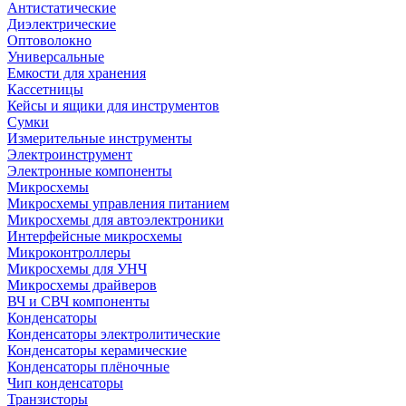
Антистатические
Диэлектрические
Оптоволокно
Универсальные
Емкости для хранения
Кассетницы
Кейсы и ящики для инструментов
Сумки
Измерительные инструменты
Электроинструмент
Электронные компоненты
Микросхемы
Микросхемы управления питанием
Микросхемы для автоэлектроники
Интерфейсные микросхемы
Микроконтроллеры
Микросхемы для УНЧ
Микросхемы драйверов
ВЧ и СВЧ компоненты
Конденсаторы
Конденсаторы электролитические
Конденсаторы керамические
Конденсаторы плёночные
Чип конденсаторы
Транзисторы