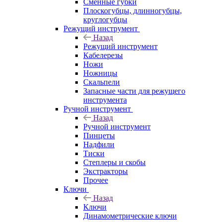
Сменные губки
Плоскогубцы, длинногубцы,
круглогубцы
Режущий инструмент
Назад
Режущий инструмент
Кабелерезы
Ножи
Ножницы
Скальпели
Запасные части для режущего
инструмента
Ручной инструмент
Назад
Ручной инструмент
Пинцеты
Надфили
Тиски
Степлеры и скобы
Экстракторы
Прочее
Ключи
Назад
Ключи
Динамометрические ключи