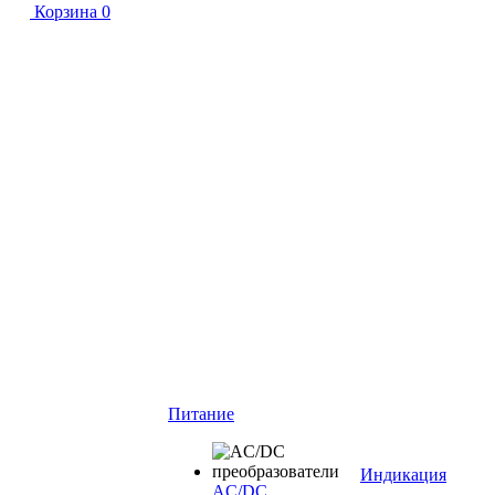
Корзина
0
Питание
Индикация
AC/DC