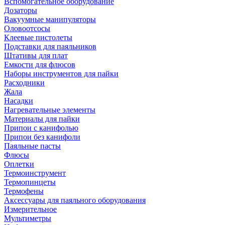
Вспомогательное оборудование
Дозаторы
Вакуумные манипуляторы
Оловоотсосы
Клеевые пистолеты
Подставки для паяльников
Штативы для плат
Емкости для флюсов
Наборы инструментов для пайки
Расходники
Жала
Насадки
Нагревательные элементы
Материалы для пайки
Припои с канифолью
Припои без канифоли
Паяльные пасты
Флюсы
Оплетки
Термоинструмент
Термопинцеты
Термофены
Аксессуары для паяльного оборудования
Измерительное
Мультиметры