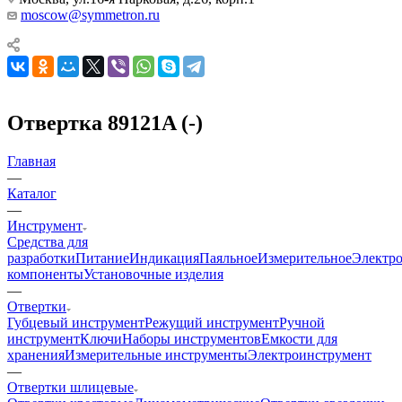
moscow@symmetron.ru
Отвертка 89121A (-)
Главная
—
Каталог
—
Инструмент
Средства для
разработки
Питание
Индикация
Паяльное
Измерительное
Электр
компоненты
Установочные изделия
—
Отвертки
Губцевый инструмент
Режущий инструмент
Ручной
инструмент
Ключи
Наборы инструментов
Емкости для
хранения
Измерительные инструменты
Электроинструмент
—
Отвертки шлицевые