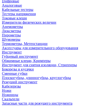
Цифровые
Аналоговые
Кабельные тестеры
Тестеры напряжения
Токовые клещи
Измерители физических величин
Анемометры
Люксметры
Пирометры
Шумомеры
Термометры, Метеостанции
Аксессуары для измерительного оборудования
Инструмент
Губцевый инструмент
Обжимные клещи, Кримперы
Инструмент для снятия изоляции, Стрипперы
Бокорезы и кусачки
Сменные губки
Плоскогубцы, длинногубцы, круглогубцы
Режущий инструмент
Кабелерезы
Ножи
Ножницы
Скальпели
Запасные части для режущего инструмента