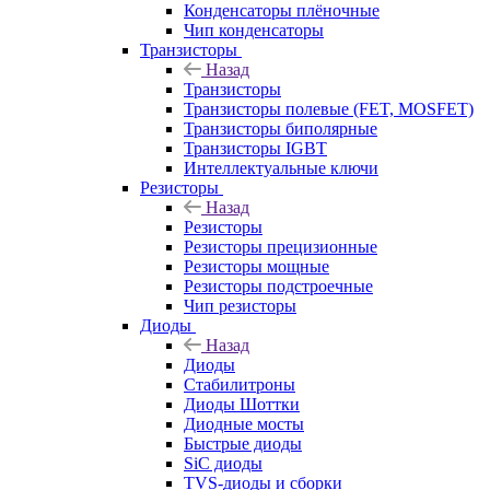
Конденсаторы плёночные
Чип конденсаторы
Транзисторы
Назад
Транзисторы
Транзисторы полевые (FET, MOSFET)
Транзисторы биполярные
Транзисторы IGBT
Интеллектуальные ключи
Резисторы
Назад
Резисторы
Резисторы прецизионные
Резисторы мощные
Резисторы подстроечные
Чип резисторы
Диоды
Назад
Диоды
Стабилитроны
Диоды Шоттки
Диодные мосты
Быстрые диоды
SiC диоды
TVS-диоды и сборки