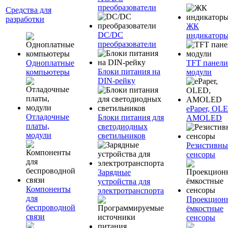
преобразователи
Средства для
разработки
ЖК
DC/DC
индикатор
преобразователи
Одноплатные
TFT панели
Блоки питания на
компьютеры
модули
DIN-рейку
ePaper, OL
Отладочные
Блоки питания для
AMOLED
платы,
светодиодных
модули
светильников
Резистивны
сенсоры
Зарядные
устройства для
Компоненты
электротранспорта
для
Проекцион
беспроводной
ёмкостные
связи
сенсоры