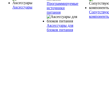
Программируемые
Аксессуары
источники
Сопутству
питания
компонент
Аксессуары для
блоков питания