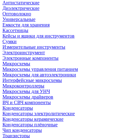
Антистатические
Диэлектрические
Оптоволокно
Универсальные
Емкости для хранения
Кассетницы
Кейсы и ящики для инструментов
Сумки
Измерительные инструменты
Электроинструмент
Электронные компоненты
Микросхемы
Микросхемы управления питанием
Микросхемы для автоэлектроники
Интерфейсные микросхемы
Микроконтроллеры
Микросхемы для УНЧ
Микросхемы драйверов
ВЧ и СВЧ компоненты
Конденсаторы
Конденсаторы электролитические
Конденсаторы керамические
Конденсаторы плёночные
Чип конденсаторы
Транзисторы