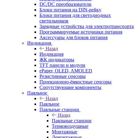
DC/DC преобразователи
Блоки питания на DIN-рейку
Блоки питания для светодиодных
светильников
Зарядные устройства для электротранспорта
Программируемые источники питания
Аксессуары для блоков питания
Индикация
Назад
Индикация
ЖК индикаторы
TFT панели и модули
ePaper, OLED, AMOLED
Резистивные сенсоры
Проекционно-ёмкостные сенсоры
Сопутствующие компоненты
Паяльное
Назад
Паяльное
Паяльные станции
Назад
Паяльные станции
Термовоздушные
Монтажные
Демонтажные