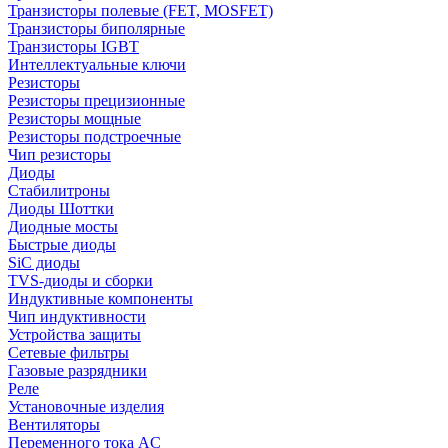
Транзисторы полевые (FET, MOSFET)
Транзисторы биполярные
Транзисторы IGBT
Интеллектуальные ключи
Резисторы
Резисторы прецизионные
Резисторы мощные
Резисторы подстроечные
Чип резисторы
Диоды
Стабилитроны
Диоды Шоттки
Диодные мосты
Быстрые диоды
SiC диоды
TVS-диоды и сборки
Индуктивные компоненты
Чип индуктивности
Устройства защиты
Сетевые фильтры
Газовые разрядники
Реле
Установочные изделия
Вентиляторы
Переменного тока AC