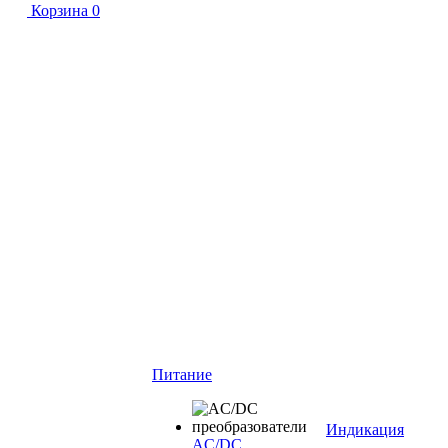
Корзина
0
Питание
Индикация
AC/DC