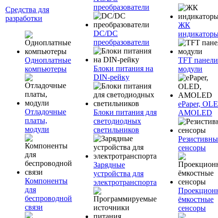
преобразователи
Средства для
разработки
ЖК
DC/DC
индикатор
преобразователи
Одноплатные
TFT панели
Блоки питания на
компьютеры
модули
DIN-рейку
ePaper, OL
Отладочные
Блоки питания для
AMOLED
платы,
светодиодных
модули
светильников
Резистивны
сенсоры
Зарядные
устройства для
Компоненты
электротранспорта
для
Проекцион
беспроводной
ёмкостные
связи
сенсоры