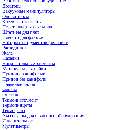
Вспомогательное оборудование
Дозаторы
Вакуумные манипуляторы
Оловоотсосы
Клеевые пистолеты
Подставки для паяльников
Штативы для плат
Емкости для флюсов
Наборы инструментов для пайки
Расходники
Жала
Насадки
Нагревательные элементы
Материалы для пайки
Припои с канифолью
Припои без канифоли
Паяльные пасты
Флюсы
Оплетки
Термоинструмент
Термопинцеты
Термофены
Аксессуары для паяльного оборудования
Измерительное
Мультиметры