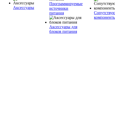
Программируемые
Аксессуары
источники
Сопутству
питания
компонент
Аксессуары для
блоков питания