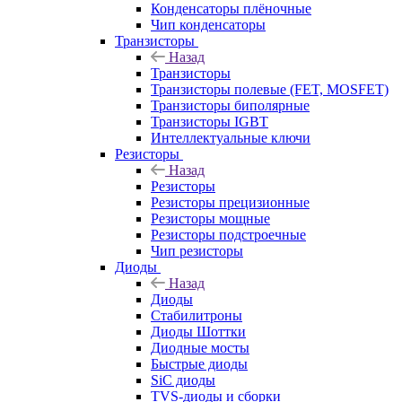
Конденсаторы плёночные
Чип конденсаторы
Транзисторы
Назад
Транзисторы
Транзисторы полевые (FET, MOSFET)
Транзисторы биполярные
Транзисторы IGBT
Интеллектуальные ключи
Резисторы
Назад
Резисторы
Резисторы прецизионные
Резисторы мощные
Резисторы подстроечные
Чип резисторы
Диоды
Назад
Диоды
Стабилитроны
Диоды Шоттки
Диодные мосты
Быстрые диоды
SiC диоды
TVS-диоды и сборки