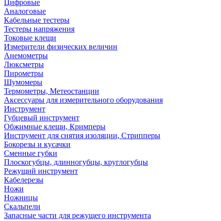
Цифровые
Аналоговые
Кабельные тестеры
Тестеры напряжения
Токовые клещи
Измерители физических величин
Анемометры
Люксметры
Пирометры
Шумомеры
Термометры, Метеостанции
Аксессуары для измерительного оборудования
Инструмент
Губцевый инструмент
Обжимные клещи, Кримперы
Инструмент для снятия изоляции, Стрипперы
Бокорезы и кусачки
Сменные губки
Плоскогубцы, длинногубцы, круглогубцы
Режущий инструмент
Кабелерезы
Ножи
Ножницы
Скальпели
Запасные части для режущего инструмента