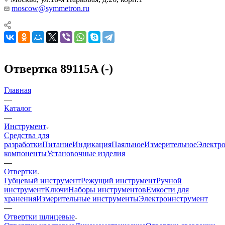
moscow@symmetron.ru
Отвертка 89115A (-)
Главная
—
Каталог
—
Инструмент
Средства для
разработки
Питание
Индикация
Паяльное
Измерительное
Электр
компоненты
Установочные изделия
—
Отвертки
Губцевый инструмент
Режущий инструмент
Ручной
инструмент
Ключи
Наборы инструментов
Емкости для
хранения
Измерительные инструменты
Электроинструмент
—
Отвертки шлицевые