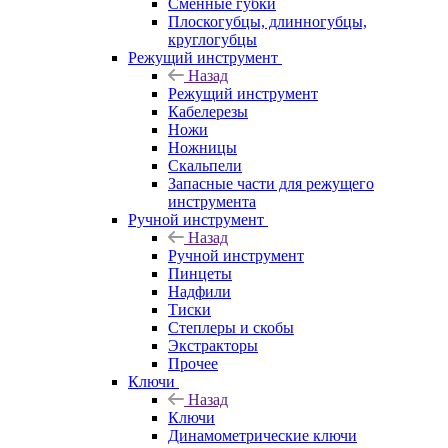
Сменные губки
Плоскогубцы, длинногубцы,
круглогубцы
Режущий инструмент
Назад
Режущий инструмент
Кабелерезы
Ножи
Ножницы
Скальпели
Запасные части для режущего
инструмента
Ручной инструмент
Назад
Ручной инструмент
Пинцеты
Надфили
Тиски
Степлеры и скобы
Экстракторы
Прочее
Ключи
Назад
Ключи
Динамометрические ключи