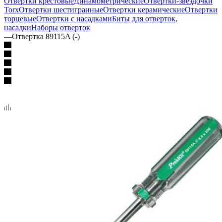
Отвертки крестовые
Динамометрические
Отвертки-звездочки
Torx
Отвертки шестигранные
Отвертки керамические
Отвертки
торцевые
Отвертки с насадками
Биты для отверток,
насадки
Наборы отверток
—
Отвертка 89115A (-)