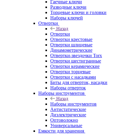
Гаечные ключи
Разводные ключи
Торцевые ключи и головки
Наборы ключей
Отвертки
Назад
Отвертки
Отвертки крестовые
Отвертки шлицевые
Динамометрические
Отвертки-звездочки Torx
Отвертки шестигранные
Отвертки керамические
Отвертки торцевые
Отвертки с насадками
Биты для отверток, насадки
Наборы отверток
Наборы инструментов
Назад
Наборы инструментов
Антистатические
Диэлектрические
Оптоволокно
Универсальные
Емкости для хранения