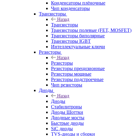
Конденсаторы плёночные
Чип конденсаторы
Транзисторы
Назад
Транзисторы
Транзисторы полевые (FET, MOSFET)
Транзисторы биполярные
Транзисторы IGBT
Интеллектуальные ключи
Резисторы
Назад
Резисторы
Резисторы прецизионные
Резисторы мощные
Резисторы подстроечные
Чип резисторы
Диоды
Назад
Диоды
Стабилитроны
Диоды Шоттки
Диодные мосты
Быстрые диоды
SiC диоды
TVS-диоды и сборки