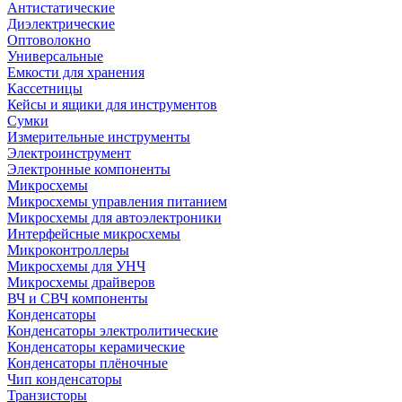
Антистатические
Диэлектрические
Оптоволокно
Универсальные
Емкости для хранения
Кассетницы
Кейсы и ящики для инструментов
Сумки
Измерительные инструменты
Электроинструмент
Электронные компоненты
Микросхемы
Микросхемы управления питанием
Микросхемы для автоэлектроники
Интерфейсные микросхемы
Микроконтроллеры
Микросхемы для УНЧ
Микросхемы драйверов
ВЧ и СВЧ компоненты
Конденсаторы
Конденсаторы электролитические
Конденсаторы керамические
Конденсаторы плёночные
Чип конденсаторы
Транзисторы