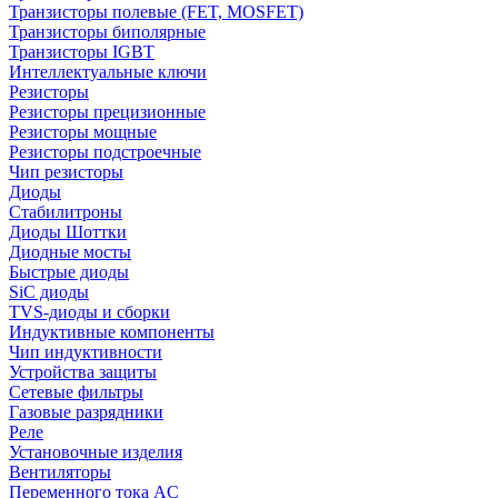
Транзисторы полевые (FET, MOSFET)
Транзисторы биполярные
Транзисторы IGBT
Интеллектуальные ключи
Резисторы
Резисторы прецизионные
Резисторы мощные
Резисторы подстроечные
Чип резисторы
Диоды
Стабилитроны
Диоды Шоттки
Диодные мосты
Быстрые диоды
SiC диоды
TVS-диоды и сборки
Индуктивные компоненты
Чип индуктивности
Устройства защиты
Сетевые фильтры
Газовые разрядники
Реле
Установочные изделия
Вентиляторы
Переменного тока AC