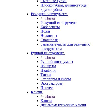
Сменные губки
Плоскогубцы, длинногубцы,
круглогубцы
Режущий инструмент
Назад
Режущий инструмент
Кабелерезы
Ножи
Ножницы
Скальпели
Запасные части для режущего
инструмента
Ручной инструмент
Назад
Ручной инструмент
Пинцеты
Надфили
Тиски
Степлеры и скобы
Экстракторы
Прочее
Ключи
Назад
Ключи
Динамометрические ключи