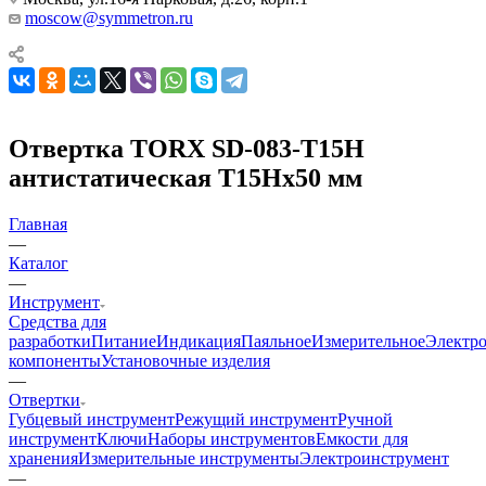
moscow@symmetron.ru
Отвертка TORX SD-083-T15H
антистатическая T15Hx50 мм
Главная
—
Каталог
—
Инструмент
Средства для
разработки
Питание
Индикация
Паяльное
Измерительное
Электр
компоненты
Установочные изделия
—
Отвертки
Губцевый инструмент
Режущий инструмент
Ручной
инструмент
Ключи
Наборы инструментов
Емкости для
хранения
Измерительные инструменты
Электроинструмент
—