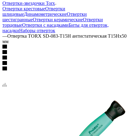
Отвертки-звездочки Torx
Отвертки крестовые
Отвертки
шлицевые
Динамометрические
Отвертки
шестигранные
Отвертки керамические
Отвертки
торцевые
Отвертки с насадками
Биты для отверток,
насадки
Наборы отверток
—
Отвертка TORX SD-083-T15H антистатическая T15Hx50
мм