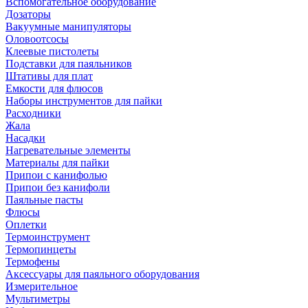
Вспомогательное оборудование
Дозаторы
Вакуумные манипуляторы
Оловоотсосы
Клеевые пистолеты
Подставки для паяльников
Штативы для плат
Емкости для флюсов
Наборы инструментов для пайки
Расходники
Жала
Насадки
Нагревательные элементы
Материалы для пайки
Припои с канифолью
Припои без канифоли
Паяльные пасты
Флюсы
Оплетки
Термоинструмент
Термопинцеты
Термофены
Аксессуары для паяльного оборудования
Измерительное
Мультиметры