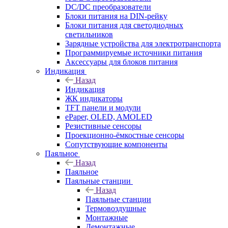
DC/DC преобразователи
Блоки питания на DIN-рейку
Блоки питания для светодиодных
светильников
Зарядные устройства для электротранспорта
Программируемые источники питания
Аксессуары для блоков питания
Индикация
Назад
Индикация
ЖК индикаторы
TFT панели и модули
ePaper, OLED, AMOLED
Резистивные сенсоры
Проекционно-ёмкостные сенсоры
Сопутствующие компоненты
Паяльное
Назад
Паяльное
Паяльные станции
Назад
Паяльные станции
Термовоздушные
Монтажные
Демонтажные