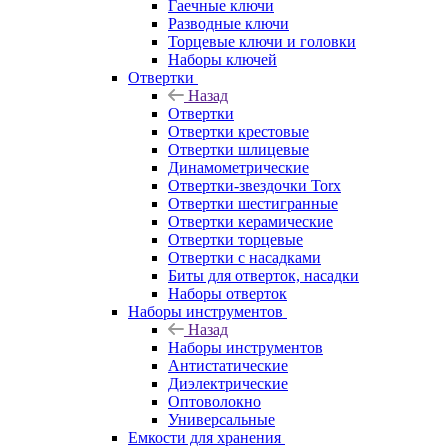
Гаечные ключи
Разводные ключи
Торцевые ключи и головки
Наборы ключей
Отвертки
Назад
Отвертки
Отвертки крестовые
Отвертки шлицевые
Динамометрические
Отвертки-звездочки Torx
Отвертки шестигранные
Отвертки керамические
Отвертки торцевые
Отвертки с насадками
Биты для отверток, насадки
Наборы отверток
Наборы инструментов
Назад
Наборы инструментов
Антистатические
Диэлектрические
Оптоволокно
Универсальные
Емкости для хранения