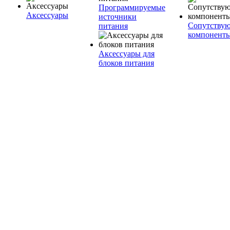
Программируемые
Аксессуары
источники
Сопутству
питания
компонент
Аксессуары для
блоков питания