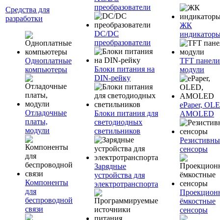
преобразователи
Средства для
разработки
ЖК
DC/DC
индикатор
преобразователи
Одноплатные
TFT панели
Блоки питания на
компьютеры
модули
DIN-рейку
ePaper, OL
Отладочные
Блоки питания для
AMOLED
платы,
светодиодных
модули
светильников
Резистивны
сенсоры
Зарядные
устройства для
Компоненты
электротранспорта
для
Проекцион
беспроводной
ёмкостные
связи
сенсоры