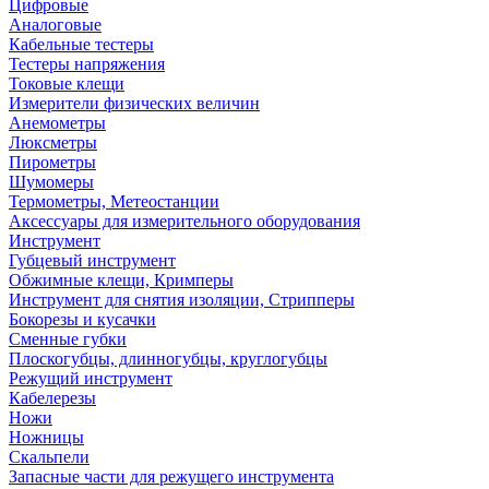
Цифровые
Аналоговые
Кабельные тестеры
Тестеры напряжения
Токовые клещи
Измерители физических величин
Анемометры
Люксметры
Пирометры
Шумомеры
Термометры, Метеостанции
Аксессуары для измерительного оборудования
Инструмент
Губцевый инструмент
Обжимные клещи, Кримперы
Инструмент для снятия изоляции, Стрипперы
Бокорезы и кусачки
Сменные губки
Плоскогубцы, длинногубцы, круглогубцы
Режущий инструмент
Кабелерезы
Ножи
Ножницы
Скальпели
Запасные части для режущего инструмента