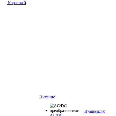
Корзина
0
Питание
Индикация
AC/DC