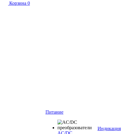
Корзина
0
Питание
Индикация
AC/DC