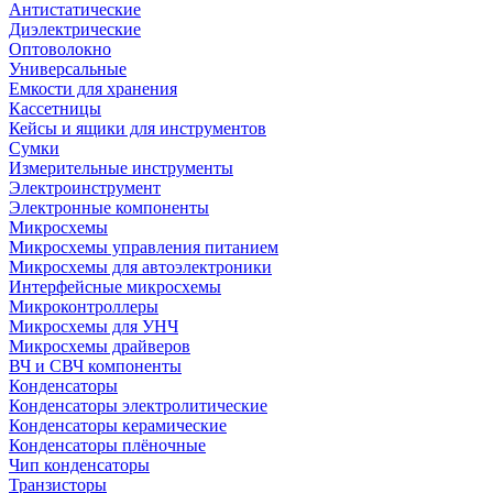
Антистатические
Диэлектрические
Оптоволокно
Универсальные
Емкости для хранения
Кассетницы
Кейсы и ящики для инструментов
Сумки
Измерительные инструменты
Электроинструмент
Электронные компоненты
Микросхемы
Микросхемы управления питанием
Микросхемы для автоэлектроники
Интерфейсные микросхемы
Микроконтроллеры
Микросхемы для УНЧ
Микросхемы драйверов
ВЧ и СВЧ компоненты
Конденсаторы
Конденсаторы электролитические
Конденсаторы керамические
Конденсаторы плёночные
Чип конденсаторы
Транзисторы