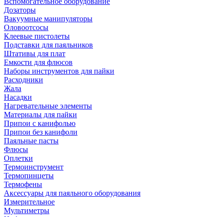
Вспомогательное оборудование
Дозаторы
Вакуумные манипуляторы
Оловоотсосы
Клеевые пистолеты
Подставки для паяльников
Штативы для плат
Емкости для флюсов
Наборы инструментов для пайки
Расходники
Жала
Насадки
Нагревательные элементы
Материалы для пайки
Припои с канифолью
Припои без канифоли
Паяльные пасты
Флюсы
Оплетки
Термоинструмент
Термопинцеты
Термофены
Аксессуары для паяльного оборудования
Измерительное
Мультиметры