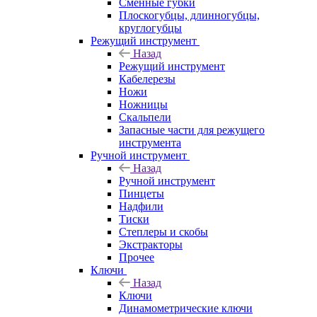
Сменные губки
Плоскогубцы, длинногубцы,
круглогубцы
Режущий инструмент
Назад
Режущий инструмент
Кабелерезы
Ножи
Ножницы
Скальпели
Запасные части для режущего
инструмента
Ручной инструмент
Назад
Ручной инструмент
Пинцеты
Надфили
Тиски
Степлеры и скобы
Экстракторы
Прочее
Ключи
Назад
Ключи
Динамометрические ключи