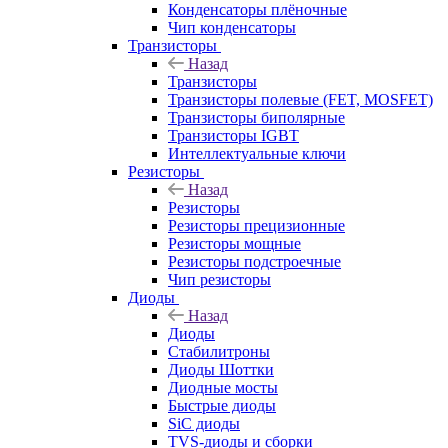
Конденсаторы плёночные
Чип конденсаторы
Транзисторы
Назад
Транзисторы
Транзисторы полевые (FET, MOSFET)
Транзисторы биполярные
Транзисторы IGBT
Интеллектуальные ключи
Резисторы
Назад
Резисторы
Резисторы прецизионные
Резисторы мощные
Резисторы подстроечные
Чип резисторы
Диоды
Назад
Диоды
Стабилитроны
Диоды Шоттки
Диодные мосты
Быстрые диоды
SiC диоды
TVS-диоды и сборки