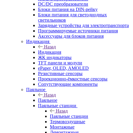
DC/DC преобразователи
Блоки питания на DIN-рейку
Блоки питания для светодиодных
светильников
Зарядные устройства для электротранспорта
Программируемые источники питания
Аксессуары для блоков питания
Индикация
Назад
Индикация
ЖК индикаторы
TFT панели и модули
ePaper, OLED, AMOLED
Резистивные сенсоры
Проекционно-ёмкостные сенсоры
Сопутствующие компоненты
Паяльное
Назад
Паяльное
Паяльные станции
Назад
Паяльные станции
Термовоздушные
Монтажные
Демонтажные