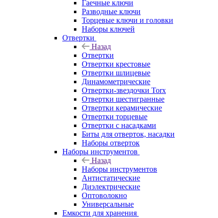
Гаечные ключи
Разводные ключи
Торцевые ключи и головки
Наборы ключей
Отвертки
Назад
Отвертки
Отвертки крестовые
Отвертки шлицевые
Динамометрические
Отвертки-звездочки Torx
Отвертки шестигранные
Отвертки керамические
Отвертки торцевые
Отвертки с насадками
Биты для отверток, насадки
Наборы отверток
Наборы инструментов
Назад
Наборы инструментов
Антистатические
Диэлектрические
Оптоволокно
Универсальные
Емкости для хранения