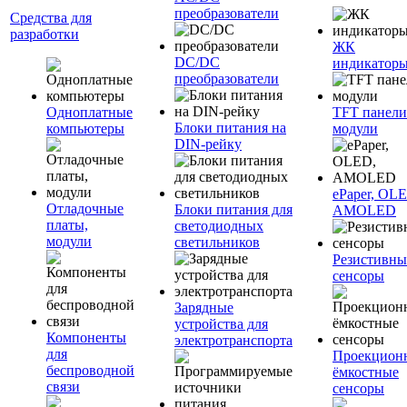
преобразователи
Средства для
разработки
ЖК
DC/DC
индикатор
преобразователи
Одноплатные
TFT панели
Блоки питания на
компьютеры
модули
DIN-рейку
ePaper, OL
Отладочные
Блоки питания для
AMOLED
платы,
светодиодных
модули
светильников
Резистивны
сенсоры
Зарядные
устройства для
Компоненты
электротранспорта
для
Проекцион
беспроводной
ёмкостные
связи
сенсоры