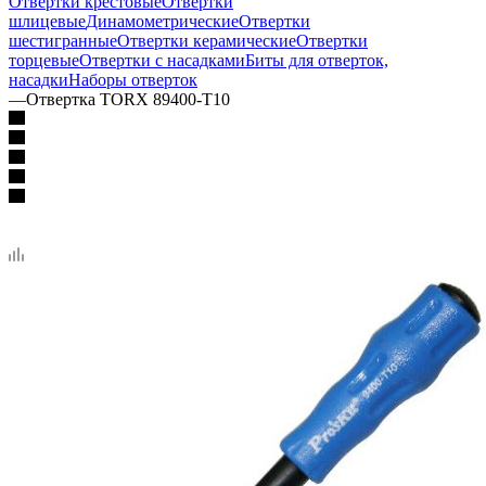
Отвертки крестовые
Отвертки
шлицевые
Динамометрические
Отвертки
шестигранные
Отвертки керамические
Отвертки
торцевые
Отвертки с насадками
Биты для отверток,
насадки
Наборы отверток
—
Отвертка TORX 89400-T10