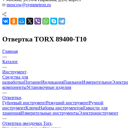
moscow@symmetron.ru
Отвертка TORX 89400-T10
Главная
—
Каталог
—
Инструмент
Средства для
разработки
Питание
Индикация
Паяльное
Измерительное
Электр
компоненты
Установочные изделия
—
Отвертки
Губцевый инструмент
Режущий инструмент
Ручной
инструмент
Ключи
Наборы инструментов
Емкости для
хранения
Измерительные инструменты
Электроинструмент
—
Отвертки-звездочки Torx