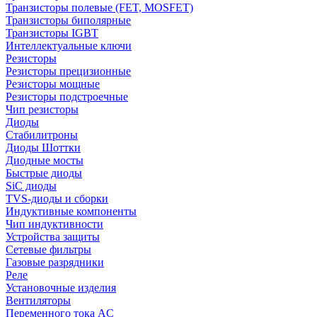
Транзисторы полевые (FET, MOSFET)
Транзисторы биполярные
Транзисторы IGBT
Интеллектуальные ключи
Резисторы
Резисторы прецизионные
Резисторы мощные
Резисторы подстроечные
Чип резисторы
Диоды
Стабилитроны
Диоды Шоттки
Диодные мосты
Быстрые диоды
SiC диоды
TVS-диоды и сборки
Индуктивные компоненты
Чип индуктивности
Устройства защиты
Сетевые фильтры
Газовые разрядники
Реле
Установочные изделия
Вентиляторы
Переменного тока AC