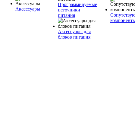
Программируемые
Аксессуары
источники
Сопутству
питания
компонент
Аксессуары для
блоков питания