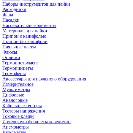
Наборы инструментов для пайки
Расходники
Жала
Насадки
Нагревательные элементы
Материалы для пайки
Припои с канифолью
Припои без канифоли
Паяльные пасты
Флюсы
Оплетки
Термоинструмент
Термопинцеты
Термофены
Аксессуары для паяльного оборудования
Измерительное
Мультиметры
Цифровые
Аналоговые
Кабельные тестеры
Тестеры напряжения
Токовые клещи
Измерители физических величин
Анемометры
Люксметры