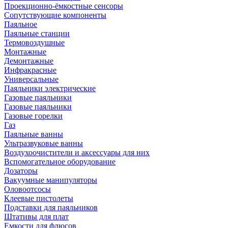
Проекционно-ёмкостные сенсоры
Сопутствующие компоненты
Паяльное
Паяльные станции
Термовоздушные
Монтажные
Демонтажные
Инфракрасные
Универсальные
Паяльники электрические
Газовые паяльники
Газовые паяльники
Газовые горелки
Газ
Паяльные ванны
Ультразвуковые ванны
Воздухоочистители и аксессуары для них
Вспомогательное оборудование
Дозаторы
Вакуумные манипуляторы
Оловоотсосы
Клеевые пистолеты
Подставки для паяльников
Штативы для плат
Емкости для флюсов