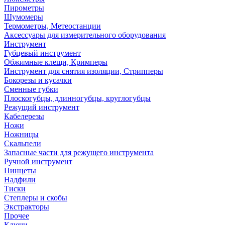
Пирометры
Шумомеры
Термометры, Метеостанции
Аксессуары для измерительного оборудования
Инструмент
Губцевый инструмент
Обжимные клещи, Кримперы
Инструмент для снятия изоляции, Стрипперы
Бокорезы и кусачки
Сменные губки
Плоскогубцы, длинногубцы, круглогубцы
Режущий инструмент
Кабелерезы
Ножи
Ножницы
Скальпели
Запасные части для режущего инструмента
Ручной инструмент
Пинцеты
Надфили
Тиски
Степлеры и скобы
Экстракторы
Прочее
Ключи