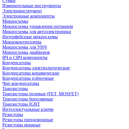
Сумки
Измерительные инструменты
Электроинструмент
Электронные компоненты
Микросхемы
Микросхемы управления питанием
Микросхемы для автоэлектроники
Интерфейсные микросхемы
Микроконтроллеры
Микросхемы для УНЧ
Микросхемы драйверов
ВЧ и СВЧ компоненты
Конденсаторы
Конденсаторы электролитические
Конденсаторы керамические
Конденсаторы плёночные
Чип конденсаторы
Транзисторы
Транзисторы полевые (FET, MOSFET)
Транзисторы биполярные
Транзисторы IGBT
Интеллектуальные ключи
Резисторы
Резисторы прецизионные
Резисторы мощные