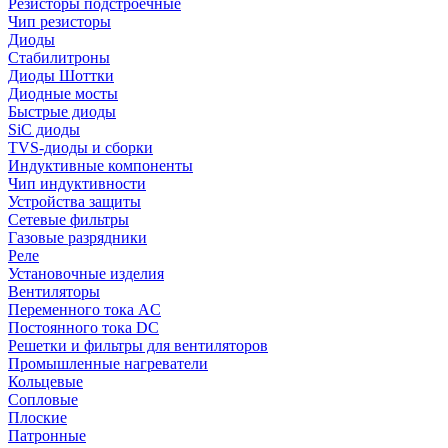
Резисторы подстроечные
Чип резисторы
Диоды
Стабилитроны
Диоды Шоттки
Диодные мосты
Быстрые диоды
SiC диоды
TVS-диоды и сборки
Индуктивные компоненты
Чип индуктивности
Устройства защиты
Сетевые фильтры
Газовые разрядники
Реле
Установочные изделия
Вентиляторы
Переменного тока AC
Постоянного тока DC
Решетки и фильтры для вентиляторов
Промышленные нагреватели
Кольцевые
Сопловые
Плоские
Патронные