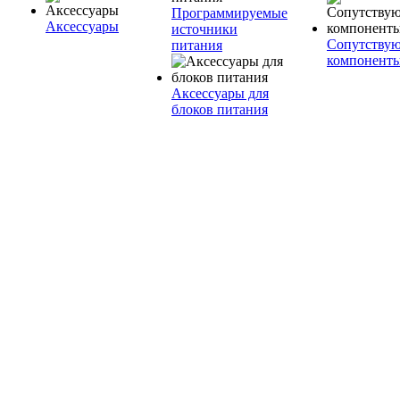
Программируемые
Аксессуары
источники
Сопутству
питания
компонент
Аксессуары для
блоков питания