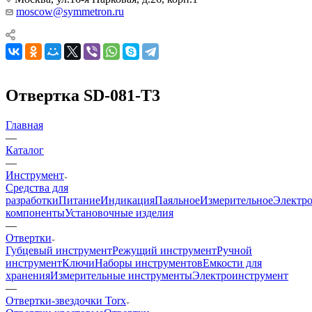
moscow@symmetron.ru
Отвертка SD-081-T3
Главная
—
Каталог
—
Инструмент
Средства для
разработки
Питание
Индикация
Паяльное
Измерительное
Электр
компоненты
Установочные изделия
—
Отвертки
Губцевый инструмент
Режущий инструмент
Ручной
инструмент
Ключи
Наборы инструментов
Емкости для
хранения
Измерительные инструменты
Электроинструмент
—
Отвертки-звездочки Torx