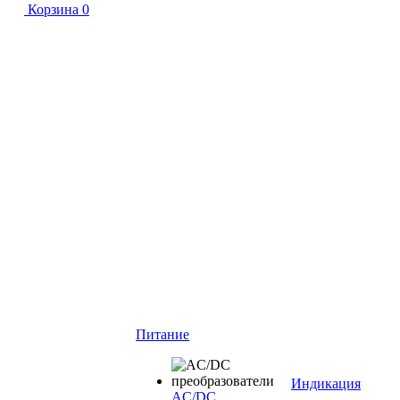
Корзина
0
Питание
Индикация
AC/DC