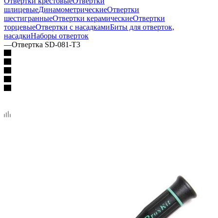
Отвертки крестовые
Отвертки
шлицевые
Динамометрические
Отвертки
шестигранные
Отвертки керамические
Отвертки
торцевые
Отвертки с насадками
Биты для отверток,
насадки
Наборы отверток
—
Отвертка SD-081-T3