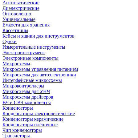
Антистатические
Диэлектрические
Оптоволокно
Универсальные
Емкости для хранения
Кассетницы
Кейсы и ящики для инструментов
Сумки
Измерительные инструменты
Электроинструмент
Электронные компоненты
Микросхемы
Микросхемы управления питанием
Микросхемы для автоэлектроники
Интерфейсные микросхемы
Микроконтроллеры
Микросхемы для УНЧ
Микросхемы драйверов
ВЧ и СВЧ компоненты
Конденсаторы
Конденсаторы электролитические
Конденсаторы керамические
Конденсаторы плёночные
Чип конденсаторы
Транзисторы