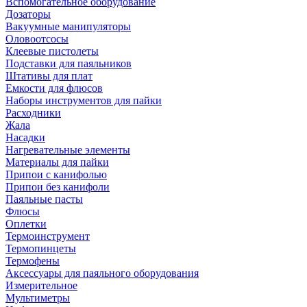
Вспомогательное оборудование
Дозаторы
Вакуумные манипуляторы
Оловоотсосы
Клеевые пистолеты
Подставки для паяльников
Штативы для плат
Емкости для флюсов
Наборы инструментов для пайки
Расходники
Жала
Насадки
Нагревательные элементы
Материалы для пайки
Припои с канифолью
Припои без канифоли
Паяльные пасты
Флюсы
Оплетки
Термоинструмент
Термопинцеты
Термофены
Аксессуары для паяльного оборудования
Измерительное
Мультиметры