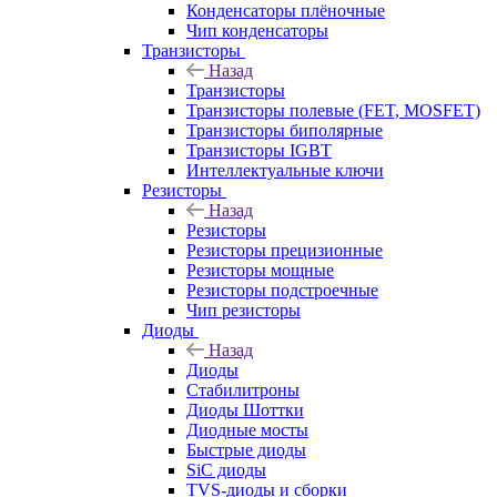
Конденсаторы плёночные
Чип конденсаторы
Транзисторы
Назад
Транзисторы
Транзисторы полевые (FET, MOSFET)
Транзисторы биполярные
Транзисторы IGBT
Интеллектуальные ключи
Резисторы
Назад
Резисторы
Резисторы прецизионные
Резисторы мощные
Резисторы подстроечные
Чип резисторы
Диоды
Назад
Диоды
Стабилитроны
Диоды Шоттки
Диодные мосты
Быстрые диоды
SiC диоды
TVS-диоды и сборки