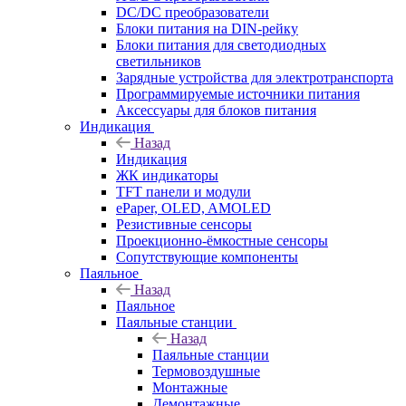
DC/DC преобразователи
Блоки питания на DIN-рейку
Блоки питания для светодиодных
светильников
Зарядные устройства для электротранспорта
Программируемые источники питания
Аксессуары для блоков питания
Индикация
Назад
Индикация
ЖК индикаторы
TFT панели и модули
ePaper, OLED, AMOLED
Резистивные сенсоры
Проекционно-ёмкостные сенсоры
Сопутствующие компоненты
Паяльное
Назад
Паяльное
Паяльные станции
Назад
Паяльные станции
Термовоздушные
Монтажные
Демонтажные