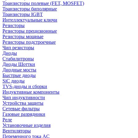
Транзисторы полевые (FET, MOSFET)
Транзисторы биполярные
Транзисторы IGBT
Интеллектуальные ключи
Резисторы
Резисторы прецизионные
Резисторы мощные
Резисторы подстроечные
Чип резисторы
Диоды
Стабилитроны
Диоды Шоттки
Диодные мосты
Быстрые диоды
SiC диоды
TVS-диоды и сборки
Индуктивные компоненты
Чип индуктивности
Устройства защиты
Сетевые фильтры
Газовые разрядники
Реле
Установочные изделия
Вентиляторы
Переменного тока AC