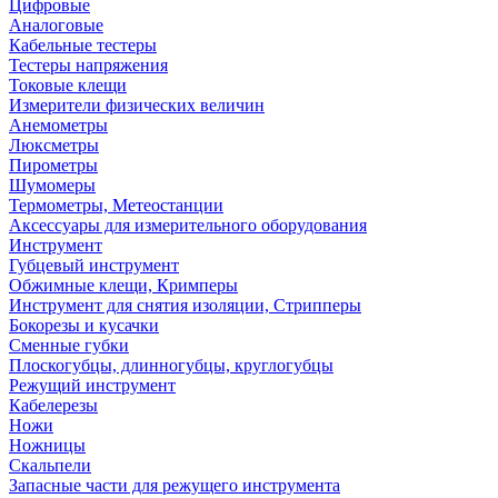
Цифровые
Аналоговые
Кабельные тестеры
Тестеры напряжения
Токовые клещи
Измерители физических величин
Анемометры
Люксметры
Пирометры
Шумомеры
Термометры, Метеостанции
Аксессуары для измерительного оборудования
Инструмент
Губцевый инструмент
Обжимные клещи, Кримперы
Инструмент для снятия изоляции, Стрипперы
Бокорезы и кусачки
Сменные губки
Плоскогубцы, длинногубцы, круглогубцы
Режущий инструмент
Кабелерезы
Ножи
Ножницы
Скальпели
Запасные части для режущего инструмента