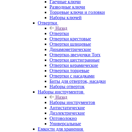
Гаечные ключи
Разводные ключи
Торцевые ключи и головки
Наборы ключей
Отвертки
Назад
Отвертки
Отвертки крестовые
Отвертки шлицевые
Динамометрические
Отвертки-звездочки Torx
Отвертки шестигранные
Отвертки керамические
Отвертки торцевые
Отвертки с насадками
Биты для отверток, насадки
Наборы отверток
Наборы инструментов
Назад
Наборы инструментов
Антистатические
Диэлектрические
Оптоволокно
Универсальные
Емкости для хранения