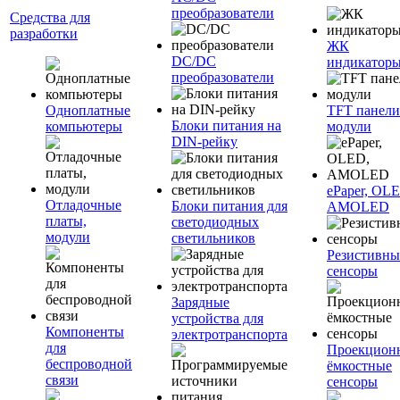
преобразователи
Средства для
разработки
ЖК
DC/DC
индикатор
преобразователи
Одноплатные
TFT панели
Блоки питания на
компьютеры
модули
DIN-рейку
ePaper, OL
Отладочные
Блоки питания для
AMOLED
платы,
светодиодных
модули
светильников
Резистивны
сенсоры
Зарядные
устройства для
Компоненты
электротранспорта
для
Проекцион
беспроводной
ёмкостные
связи
сенсоры