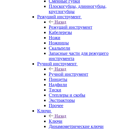
Сменные губки
Плоскогубцы, длинногубцы,
круглогубцы
Режущий инструмент
Назад
Режущий инструмент
Кабелерезы
Ножи
Ножницы
Скальпели
Запасные части для режущего
инструмента
Ручной инструмент
Назад
Ручной инструмент
Пинцеты
Надфили
Тиски
Степлеры и скобы
Экстракторы
Прочее
Ключи
Назад
Ключи
Динамометрические ключи