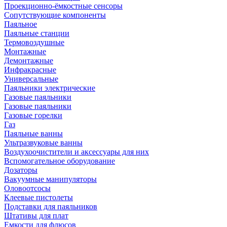
Проекционно-ёмкостные сенсоры
Сопутствующие компоненты
Паяльное
Паяльные станции
Термовоздушные
Монтажные
Демонтажные
Инфракрасные
Универсальные
Паяльники электрические
Газовые паяльники
Газовые паяльники
Газовые горелки
Газ
Паяльные ванны
Ультразвуковые ванны
Воздухоочистители и аксессуары для них
Вспомогательное оборудование
Дозаторы
Вакуумные манипуляторы
Оловоотсосы
Клеевые пистолеты
Подставки для паяльников
Штативы для плат
Емкости для флюсов