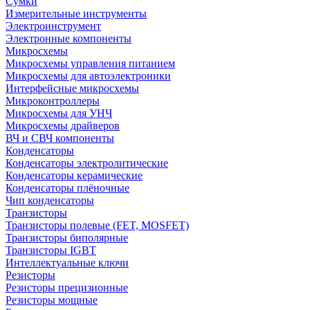
Сумки
Измерительные инструменты
Электроинструмент
Электронные компоненты
Микросхемы
Микросхемы управления питанием
Микросхемы для автоэлектроники
Интерфейсные микросхемы
Микроконтроллеры
Микросхемы для УНЧ
Микросхемы драйверов
ВЧ и СВЧ компоненты
Конденсаторы
Конденсаторы электролитические
Конденсаторы керамические
Конденсаторы плёночные
Чип конденсаторы
Транзисторы
Транзисторы полевые (FET, MOSFET)
Транзисторы биполярные
Транзисторы IGBT
Интеллектуальные ключи
Резисторы
Резисторы прецизионные
Резисторы мощные