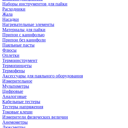
Наборы инструментов для пайки
Расходники
Жала
Насадки
Нагревательные элементы
Материалы для пайки
Припои с канифолью
Припои без канифоли
Паяльные пасты
Флюсы
Оплетки
Термоинструмент
Термопинцеты
Термофены
Аксессуары для паяльного оборудования
Измерительное
Мультиметры
Цифровые
Аналоговые
Кабельные тестеры
Тестеры напряжения
Токовые клещи
Измерители физических величин
Анемометры
Люксметры