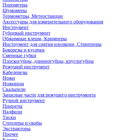
Пирометры
Шумомеры
Термометры, Метеостанции
Аксессуары для измерительного оборудования
Инструмент
Губцевый инструмент
Обжимные клещи, Кримперы
Инструмент для снятия изоляции, Стрипперы
Бокорезы и кусачки
Сменные губки
Плоскогубцы, длинногубцы, круглогубцы
Режущий инструмент
Кабелерезы
Ножи
Ножницы
Скальпели
Запасные части для режущего инструмента
Ручной инструмент
Пинцеты
Надфили
Тиски
Степлеры и скобы
Экстракторы
Прочее
Ключи