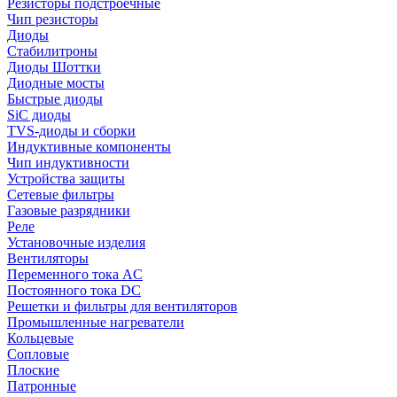
Резисторы подстроечные
Чип резисторы
Диоды
Стабилитроны
Диоды Шоттки
Диодные мосты
Быстрые диоды
SiC диоды
TVS-диоды и сборки
Индуктивные компоненты
Чип индуктивности
Устройства защиты
Сетевые фильтры
Газовые разрядники
Реле
Установочные изделия
Вентиляторы
Переменного тока AC
Постоянного тока DC
Решетки и фильтры для вентиляторов
Промышленные нагреватели
Кольцевые
Сопловые
Плоские
Патронные