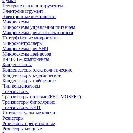
Сумки
Измерительные инструменты
Электроинструмент
Электронные компоненты
Микросхемы
Микросхемы управления питанием
Микросхемы для автоэлектроники
Интерфейсные микросхемы
Микроконтроллеры
Микросхемы для УНЧ
Микросхемы драйверов
ВЧ и СВЧ компоненты
Конденсаторы
Конденсаторы электролитические
Конденсаторы керамические
Конденсаторы плёночные
Чип конденсаторы
Транзисторы
Транзисторы полевые (FET, MOSFET)
Транзисторы биполярные
Транзисторы IGBT
Интеллектуальные ключи
Резисторы
Резисторы прецизионные
Резисторы мощные