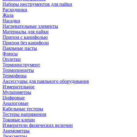
Наборы инструментов для пайки
Расходники
Жала
Насадки
Нагревательные элементы
Материалы для пайки
Припои с канифолью
Припои без канифоли
Паяльные пасты
Флюсы
Оплетки
Термоинструмент
Термопинцеты
Термофены
Аксессуары для паяльного оборудования
Измерительное
Мультиметры
Цифровые
Аналоговые
Кабельные тестеры
Тестеры напряжения
Токовые клещи
Измерители физических величин
Анемометры
Люксметры