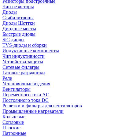
Резисторы подстроечные
Чип резисторы
Диоды
Стабилитроны
Диоды Шоттки
Диодные мосты
Быстрые диоды
SiC диоды
TVS-диоды и сборки
Индуктивные компоненты
Чип индуктивности
Устройства защиты
Сетевые фильтры
Газовые разрядники
Реле
Установочные изделия
Вентиляторы
Переменного тока AC
Постоянного тока DC
Решетки и фильтры для вентиляторов
Промышленные нагреватели
Кольцевые
Сопловые
Плоские
Патронные