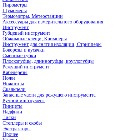
Пирометры
Шумомеры
Термометры, Метеостанции
Аксессуары для измерительного оборудования
Инструмент
Губцевый инструмент
Обжимные клещи, Кримперы
Инструмент для снятия изоляции, Стрипперы
Бокорезы и кусачки
Сменные губки
Плоскогубцы, длинногубцы, круглогубцы
Режущий инструмент
Кабелерезы
Ножи
Ножницы
Скальпели
Запасные части для режущего инструмента
Ручной инструмент
Пинцеты
Надфили
Тиски
Степлеры и скобы
Экстракторы
Прочее
Ключи