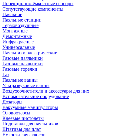
Проекционно-ёмкостные сенсоры
Сопутствующие компоненты
Паяльное
Паяльные станции
Термовоздушные
Монтажные
Демонтажные
Инфракрасные
Универсальные
Паяльники электрические
Газовые паяльники
Газовые паяльники
Газовые горелки
Газ
Паяльные ванны
Ультразвуковые ванны
Воздухоочистители и аксессуары для них
Вспомогательное оборудование
Дозаторы
Вакуумные манипуляторы
Оловоотсосы
Клеевые пистолеты
Подставки для паяльников
Штативы для плат
Емкости для флюсов