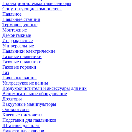
Проекционно-ёмкостные сенсоры
Сопутствующие компоненты
Паяльное
Паяльные станции
Термовоздушные
Монтажные
Демонтажные
Инфракрасные
Универсальные
Паяльники электрические
Газовые паяльники
Газовые паяльники
Газовые горелки
Газ
Паяльные ванны
Ультразвуковые ванны
Воздухоочистители и аксессуары для них
Вспомогательное оборудование
Дозаторы
Вакуумные манипуляторы
Оловоотсосы
Клеевые пистолеты
Подставки для паяльников
Штативы для плат
Емкости для флюсов