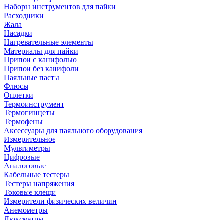
Наборы инструментов для пайки
Расходники
Жала
Насадки
Нагревательные элементы
Материалы для пайки
Припои с канифолью
Припои без канифоли
Паяльные пасты
Флюсы
Оплетки
Термоинструмент
Термопинцеты
Термофены
Аксессуары для паяльного оборудования
Измерительное
Мультиметры
Цифровые
Аналоговые
Кабельные тестеры
Тестеры напряжения
Токовые клещи
Измерители физических величин
Анемометры
Люксметры