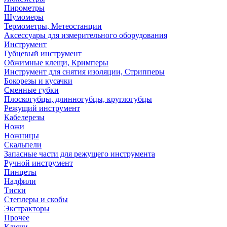
Пирометры
Шумомеры
Термометры, Метеостанции
Аксессуары для измерительного оборудования
Инструмент
Губцевый инструмент
Обжимные клещи, Кримперы
Инструмент для снятия изоляции, Стрипперы
Бокорезы и кусачки
Сменные губки
Плоскогубцы, длинногубцы, круглогубцы
Режущий инструмент
Кабелерезы
Ножи
Ножницы
Скальпели
Запасные части для режущего инструмента
Ручной инструмент
Пинцеты
Надфили
Тиски
Степлеры и скобы
Экстракторы
Прочее
Ключи