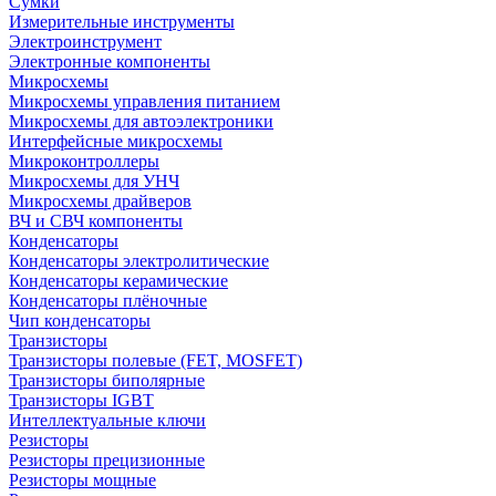
Сумки
Измерительные инструменты
Электроинструмент
Электронные компоненты
Микросхемы
Микросхемы управления питанием
Микросхемы для автоэлектроники
Интерфейсные микросхемы
Микроконтроллеры
Микросхемы для УНЧ
Микросхемы драйверов
ВЧ и СВЧ компоненты
Конденсаторы
Конденсаторы электролитические
Конденсаторы керамические
Конденсаторы плёночные
Чип конденсаторы
Транзисторы
Транзисторы полевые (FET, MOSFET)
Транзисторы биполярные
Транзисторы IGBT
Интеллектуальные ключи
Резисторы
Резисторы прецизионные
Резисторы мощные