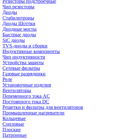
Резисторы подстроечные
Чип резисторы
Диоды
Стабилитроны
Диоды Шоттки
Диодные мосты
Быстрые диоды
SiC диоды
TVS-диоды и сборки
Индуктивные компоненты
Чип индуктивности
Устройства защиты
Сетевые фильтры
Газовые разрядники
Реле
Установочные изделия
Вентиляторы
Переменного тока AC
Постоянного тока DC
Решетки и фильтры для вентиляторов
Промышленные нагреватели
Кольцевые
Сопловые
Плоские
Патронные