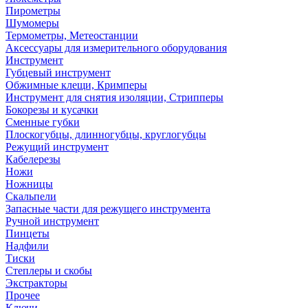
Пирометры
Шумомеры
Термометры, Метеостанции
Аксессуары для измерительного оборудования
Инструмент
Губцевый инструмент
Обжимные клещи, Кримперы
Инструмент для снятия изоляции, Стрипперы
Бокорезы и кусачки
Сменные губки
Плоскогубцы, длинногубцы, круглогубцы
Режущий инструмент
Кабелерезы
Ножи
Ножницы
Скальпели
Запасные части для режущего инструмента
Ручной инструмент
Пинцеты
Надфили
Тиски
Степлеры и скобы
Экстракторы
Прочее
Ключи