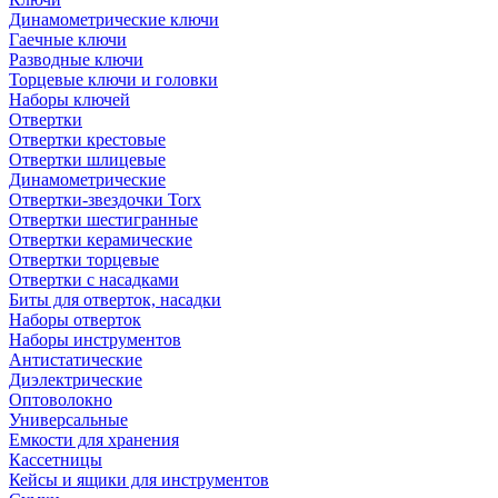
Динамометрические ключи
Гаечные ключи
Разводные ключи
Торцевые ключи и головки
Наборы ключей
Отвертки
Отвертки крестовые
Отвертки шлицевые
Динамометрические
Отвертки-звездочки Torx
Отвертки шестигранные
Отвертки керамические
Отвертки торцевые
Отвертки с насадками
Биты для отверток, насадки
Наборы отверток
Наборы инструментов
Антистатические
Диэлектрические
Оптоволокно
Универсальные
Емкости для хранения
Кассетницы
Кейсы и ящики для инструментов