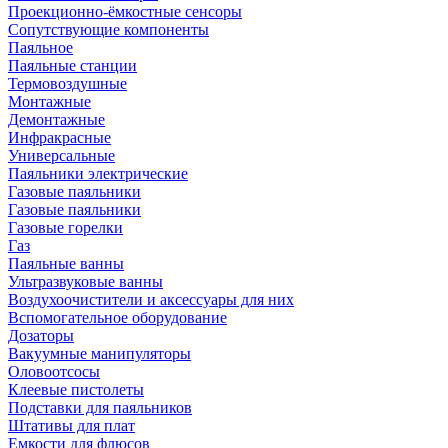
Проекционно-ёмкостные сенсоры
Сопутствующие компоненты
Паяльное
Паяльные станции
Термовоздушные
Монтажные
Демонтажные
Инфракрасные
Универсальные
Паяльники электрические
Газовые паяльники
Газовые паяльники
Газовые горелки
Газ
Паяльные ванны
Ультразвуковые ванны
Воздухоочистители и аксессуары для них
Вспомогательное оборудование
Дозаторы
Вакуумные манипуляторы
Оловоотсосы
Клеевые пистолеты
Подставки для паяльников
Штативы для плат
Емкости для флюсов