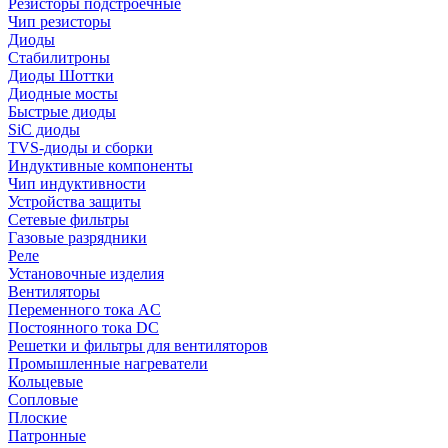
Резисторы подстроечные
Чип резисторы
Диоды
Стабилитроны
Диоды Шоттки
Диодные мосты
Быстрые диоды
SiC диоды
TVS-диоды и сборки
Индуктивные компоненты
Чип индуктивности
Устройства защиты
Сетевые фильтры
Газовые разрядники
Реле
Установочные изделия
Вентиляторы
Переменного тока AC
Постоянного тока DC
Решетки и фильтры для вентиляторов
Промышленные нагреватели
Кольцевые
Сопловые
Плоские
Патронные