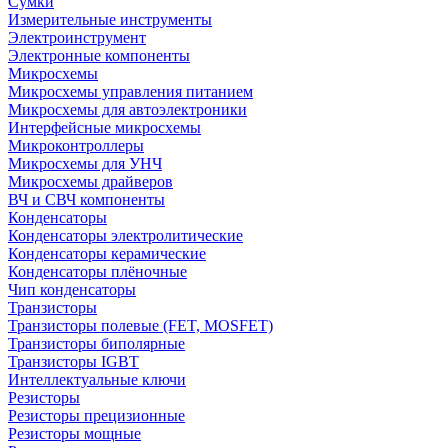
Сумки
Измерительные инструменты
Электроинструмент
Электронные компоненты
Микросхемы
Микросхемы управления питанием
Микросхемы для автоэлектроники
Интерфейсные микросхемы
Микроконтроллеры
Микросхемы для УНЧ
Микросхемы драйверов
ВЧ и СВЧ компоненты
Конденсаторы
Конденсаторы электролитические
Конденсаторы керамические
Конденсаторы плёночные
Чип конденсаторы
Транзисторы
Транзисторы полевые (FET, MOSFET)
Транзисторы биполярные
Транзисторы IGBT
Интеллектуальные ключи
Резисторы
Резисторы прецизионные
Резисторы мощные