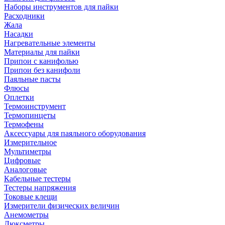
Наборы инструментов для пайки
Расходники
Жала
Насадки
Нагревательные элементы
Материалы для пайки
Припои с канифолью
Припои без канифоли
Паяльные пасты
Флюсы
Оплетки
Термоинструмент
Термопинцеты
Термофены
Аксессуары для паяльного оборудования
Измерительное
Мультиметры
Цифровые
Аналоговые
Кабельные тестеры
Тестеры напряжения
Токовые клещи
Измерители физических величин
Анемометры
Люксметры